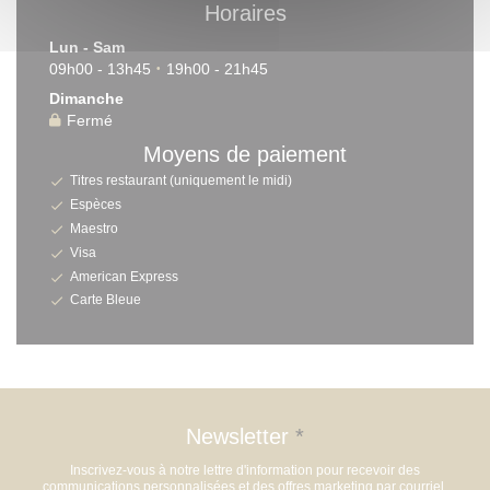
Horaires
Lun
-
Sam
09h00 - 13h45
19h00 - 21h45
•
Dimanche
Fermé
Moyens de paiement
Titres restaurant (uniquement le midi)
Espèces
Maestro
Visa
American Express
Carte Bleue
Newsletter
*
Inscrivez-vous à notre lettre d'information pour recevoir des
communications personnalisées et des offres marketing par courriel.