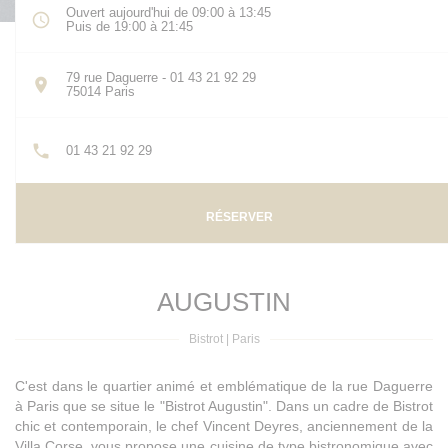
Ouvert aujourd'hui de 09:00 à 13:45
Puis de 19:00 à 21:45
79 rue Daguerre - 01 43 21 92 29
((ouvre une nouvelle fenêtre))
75014 Paris
01 43 21 92 29
RÉSERVER
AUGUSTIN
Bistrot
|
Paris
C'est dans le quartier animé et emblématique de la rue Daguerre
à Paris que se situe le "Bistrot Augustin". Dans un cadre de Bistrot
chic et contemporain, le chef Vincent Deyres, anciennement de la
Villa Corse, vous propose une cuisine de type bistronomique avec