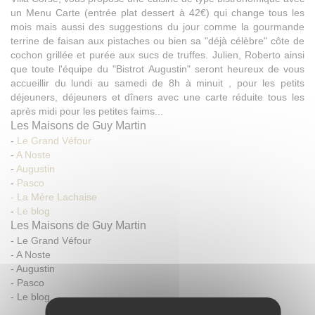
un Menu Carte (entrée plat dessert à 42€) qui change tous les
mois mais aussi des suggestions du jour comme la gourmande
terrine de faisan aux pistaches ou bien sa "déjà célèbre" côte de
cochon grillée et purée aux sucs de truffes. Julien, Roberto ainsi
que toute l'équipe du "Bistrot Augustin" seront heureux de vous
accueillir du lundi au samedi de 8h à minuit , pour les petits
déjeuners, déjeuners et dîners avec une carte réduite tous les
après midi pour les petites faims...
Les Maisons de Guy Martin
-
Le Grand Véfour
-
A Noste
-
Augustin
-
Pasco
- La Mère Lachaise
-
Le blog
Les Maisons de Guy Martin
-
Le Grand Véfour
-
A Noste
-
Augustin
-
Pasco
-
Le blog