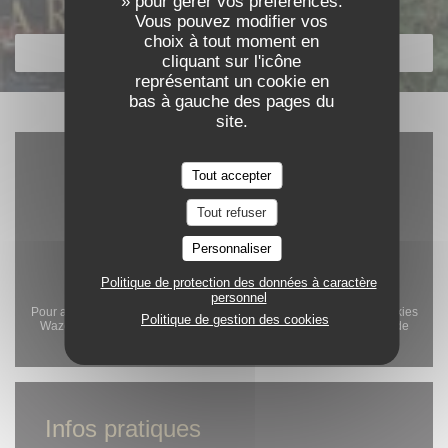
» pour gérer vos préférences.
Découvrir notre carte
Vous pouvez modifier vos
choix à tout moment en
DÉCOUVRIR NOTRE CARTE
cliquant sur l'icône
représentant un cookie en
bas à gauche des pages du
site.
Tout accepter
Tout refuser
Personnaliser
Politique de protection des données à caractère
personnel
Pour afficher la carte interactive Waze, vous devez accepter les cookies
Politique de gestion des cookies
Waze Map (Google). Ces cookies peuvent collecter des données de
navigation et de localisation.
Autoriser
Infos pratiques