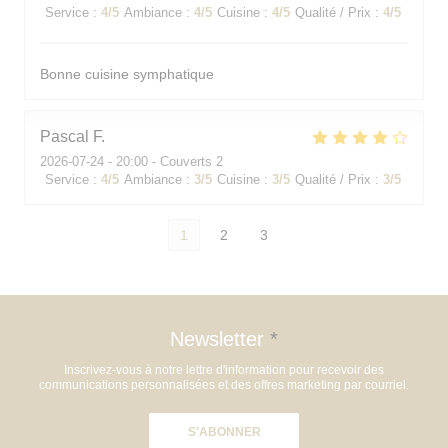
Service
:
4
/5
Ambiance
:
4
/5
Cuisine
:
4
/5
Qualité / Prix
:
4
/5
Bonne cuisine symphatique
Pascal
F
2026-07-24
- 20:00 - Couverts 2
Service
:
4
/5
Ambiance
:
3
/5
Cuisine
:
3
/5
Qualité / Prix
:
3
/5
1
2
3
Newsletter
*
Inscrivez-vous à notre lettre d'information pour recevoir des
communications personnalisées et des offres marketing par courriel.
S'ABONNER