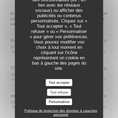
lien avec les réseaux
sociaux) ou afficher des
Excellent ! Tout est délicieux, bien présentés, le personnel
publicités ou contenus
est vraiment au top : accueillant, souriant, attentionné et
personnalisés. Cliquez sur «
très professionnel. Je recommande sans hésiter !
Tout accepter », « Tout
refuser » ou « Personnaliser
» pour gérer vos préférences.
Emilie
J
Vous pouvez modifier vos
choix à tout moment en
2026-08-05
- 20:30 - Couverts 2
Service
:
5
/5
Ambiance
:
5
/5
Cuisine
:
5
/5
Qualité / Prix
:
5
/5
cliquant sur l'icône
représentant un cookie en
bas à gauche des pages du
site.
Theo
P
2026-08-01
- 19:00 - Couverts 2
Service
:
5
/5
Ambiance
:
5
/5
Cuisine
:
5
/5
Qualité / Prix
:
5
/5
Tout accepter
Tout refuser
yeonghun
J
Personnaliser
2026-08-03
- 19:00 - Couverts 4
Service
:
5
/5
Ambiance
:
5
/5
Cuisine
:
5
/5
Qualité / Prix
:
5
/5
Politique de protection des données à caractère
personnel