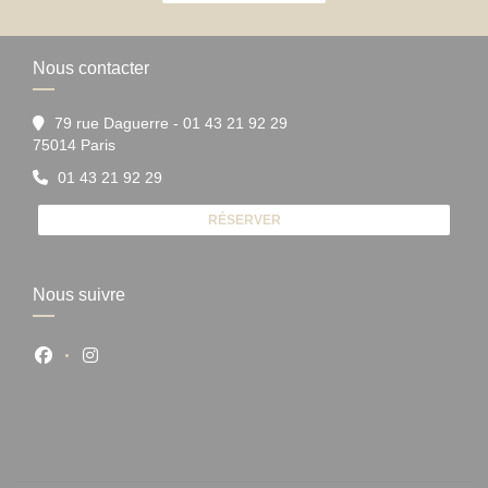
Nous contacter
79 rue Daguerre - 01 43 21 92 29
((ouvre une nouvelle fenêtre))
75014 Paris
01 43 21 92 29
RÉSERVER
Nous suivre
Facebook ((ouvre une nouvelle fenêtre))
Instagram ((ouvre une nouvelle fenêtre))