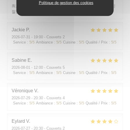
Politique de gestion des cookies
최고의 분위기, 최고의 맛, 프랑스어가 서툴지만 서버가 친
절함
Jackie
P
2026-07-31
- 19:00 - Couverts 2
Service
:
5
/5
Ambiance
:
5
/5
Cuisine
:
5
/5
Qualité / Prix
:
5
/5
Sabine
E
2026-08-01
- 12:00 - Couverts 5
Service
:
5
/5
Ambiance
:
5
/5
Cuisine
:
5
/5
Qualité / Prix
:
5
/5
Véronique
V
2026-07-29
- 20:30 - Couverts 4
Service
:
5
/5
Ambiance
:
5
/5
Cuisine
:
5
/5
Qualité / Prix
:
5
/5
Eylard
V
2026-07-27
- 20:30 - Couverts 2