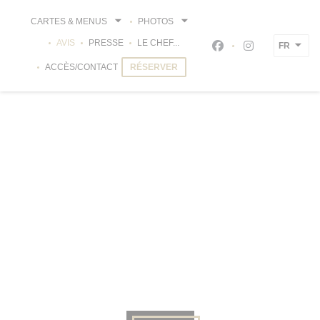
Personnalisation de vos choix en matière de cookies
CARTES & MENUS
PHOTOS
AVIS
PRESSE
LE CHEF...
FR
Facebook ((ouvre un
Instagram ((ou
ACCÈS/CONTACT
RÉSERVER