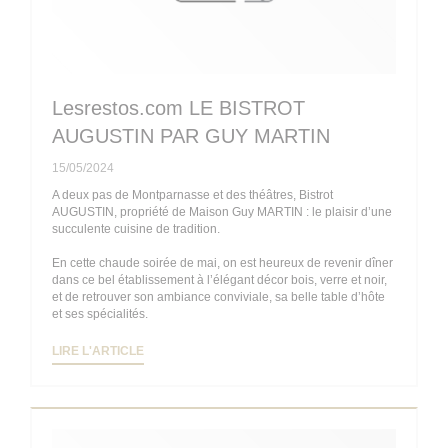
Lesrestos.com LE BISTROT
AUGUSTIN PAR GUY MARTIN
15/05/2024
A deux pas de Montparnasse et des théâtres, Bistrot
AUGUSTIN, propriété de Maison Guy MARTIN : le plaisir d’une
succulente cuisine de tradition.
En cette chaude soirée de mai, on est heureux de revenir dîner
dans ce bel établissement à l’élégant décor bois, verre et noir,
et de retrouver son ambiance conviviale, sa belle table d’hôte
et ses spécialités.
((OUVRE UNE NOUVELLE FENÊTRE))
LIRE L'ARTICLE