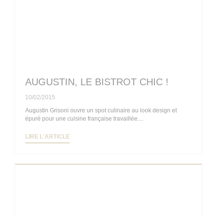
AUGUSTIN, LE BISTROT CHIC !
10/02/2015
Augustin Grisoni ouvre un spot culinaire au look design et
épuré pour une cuisine française travaillée....
((OUVRE UNE NOUVELLE FENÊTRE))
LIRE L'ARTICLE