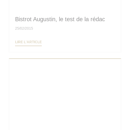
Bistrot Augustin, le test de la rédac
25/02/2015
((OUVRE UNE NOUVELLE FENÊTRE))
LIRE L'ARTICLE