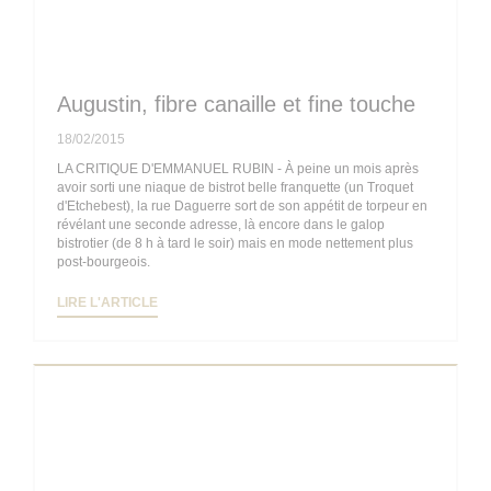
Augustin, fibre canaille et fine touche
18/02/2015
LA CRITIQUE D'EMMANUEL RUBIN - À peine un mois après
avoir sorti une niaque de bistrot belle franquette (un Troquet
d'Etchebest), la rue Daguerre sort de son appétit de torpeur en
révélant une seconde adresse, là encore dans le galop
bistrotier (de 8 h à tard le soir) mais en mode nettement plus
post-bourgeois.
((OUVRE UNE NOUVELLE FENÊTRE))
LIRE L'ARTICLE