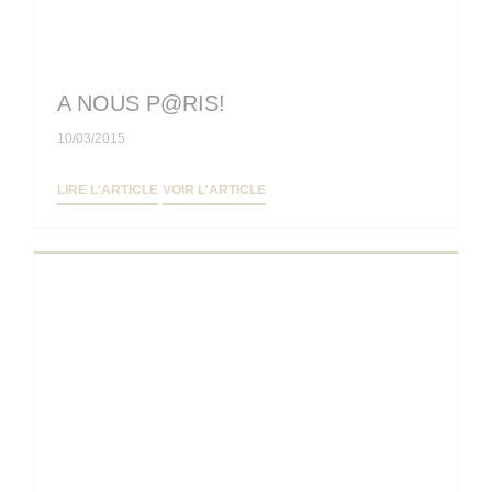
A NOUS P@RIS!
10/03/2015
((OUVRE UNE NOUVELLE FENÊTRE))
((OUVRE UNE NOUVELLE FENÊTRE
LIRE L'ARTICLE
VOIR L'ARTICLE