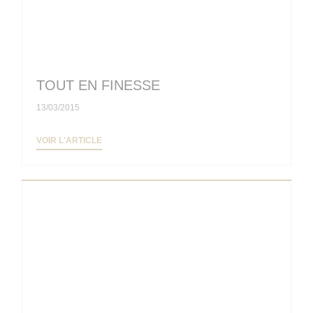
TOUT EN FINESSE
13/03/2015
((OUVRE UNE NOUVELLE FENÊTRE))
VOIR L'ARTICLE