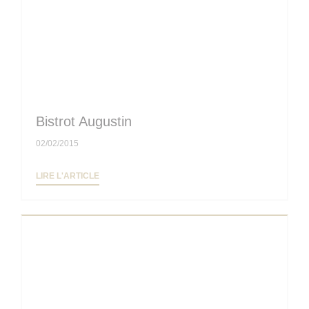
Bistrot Augustin
02/02/2015
((OUVRE UNE NOUVELLE FENÊTRE))
LIRE L'ARTICLE