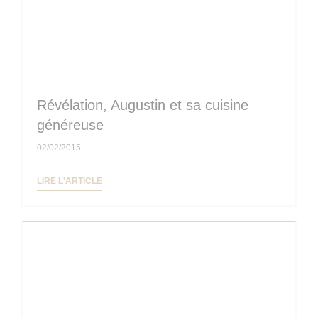
Révélation, Augustin et sa cuisine
généreuse
02/02/2015
((OUVRE UNE NOUVELLE FENÊTRE))
LIRE L'ARTICLE