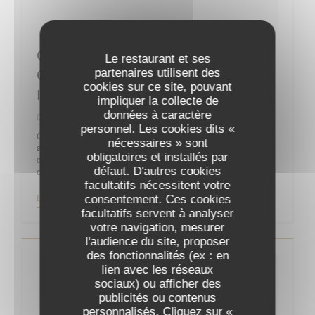
Guy Martin : “La Reprise Sera
Le restaurant et ses
partenaires utilisent des
Compliquée Sans La Clientèle
cookies sur ce site, pouvant
Internationale”
impliquer la collecte de
données à caractère
06/05/2020
personnel. Les cookies dits «
On ne présente plus le chef Guy Martin, un des célèbres
nécessaires » sont
acteurs de la gastronomie française, propriétaire et chef
obligatoires et installés par
d’orchestre du Grand Véfour depuis 2011 après y être entré
défaut. D'autres cookies
comme directeur en 1991 pour la famille Jean Taittinger.
facultatifs nécessitent votre
consentement. Ces cookies
((OUVRE UNE NOUVELLE FENÊTRE))
LIRE L'ARTICLE
facultatifs servent à analyser
votre navigation, mesurer
l'audience du site, proposer
des fonctionnalités (ex : en
lien avec les réseaux
sociaux) ou afficher des
publicités ou contenus
personnalisés. Cliquez sur «