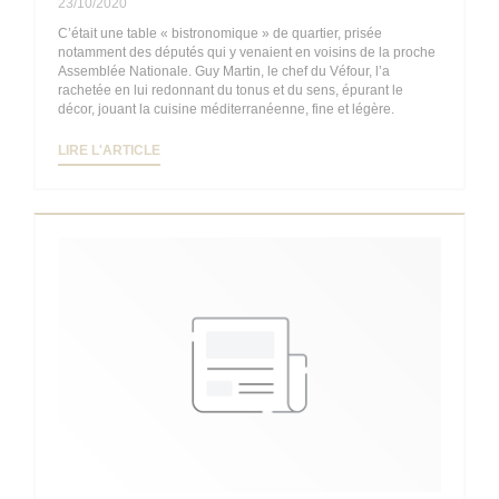
23/10/2020
C’était une table « bistronomique » de quartier, prisée
notamment des députés qui y venaient en voisins de la proche
Assemblée Nationale. Guy Martin, le chef du Véfour, l’a
rachetée en lui redonnant du tonus et du sens, épurant le
décor, jouant la cuisine méditerranéenne, fine et légère.
((OUVRE UNE NOUVELLE FENÊTRE))
LIRE L'ARTICLE