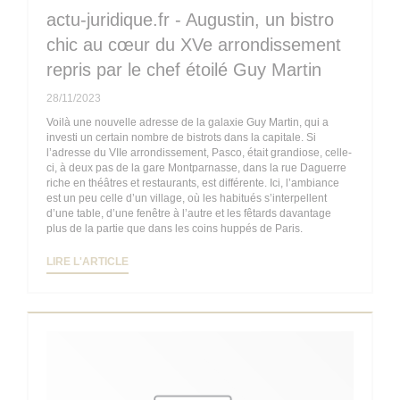
actu-juridique.fr - Augustin, un bistro
chic au cœur du XVe arrondissement
repris par le chef étoilé Guy Martin
28/11/2023
Voilà une nouvelle adresse de la galaxie Guy Martin, qui a
investi un certain nombre de bistrots dans la capitale. Si
l’adresse du VIIe arrondissement, Pasco, était grandiose, celle-
ci, à deux pas de la gare Montparnasse, dans la rue Daguerre
riche en théâtres et restaurants, est différente. Ici, l’ambiance
est un peu celle d’un village, où les habitués s’interpellent
d’une table, d’une fenêtre à l’autre et les fêtards davantage
plus de la partie que dans les coins huppés de Paris.
((OUVRE UNE NOUVELLE FENÊTRE))
LIRE L'ARTICLE