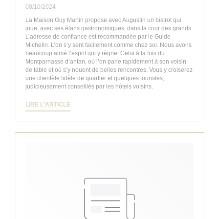
08/10/2024
La Maison Guy Martin propose avec Augustin un bistrot qui
joue, avec ses élans gastronomiques, dans la cour des grands.
L’adresse de confiance est recommandée par le Guide
Michelin. L’on s’y sent facilement comme chez soi. Nous avons
beaucoup aimé l’esprit qui y règne. Celui à la fois du
Montparnasse d’antan, où l’on parle rapidement à son voisin
de table et où s’y nouent de belles rencontres. Vous y croiserez
une clientèle fidèle de quartier et quelques touristes,
judicieusement conseillés par les hôtels voisins.
((OUVRE UNE NOUVELLE FENÊTRE))
LIRE L'ARTICLE