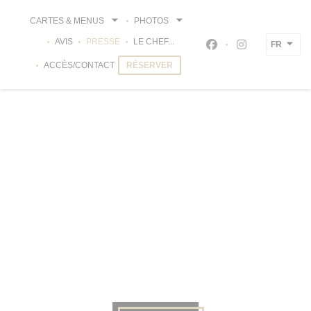
Personnalisation de vos choix en matière de cookies
CARTES & MENUS
PHOTOS
AVIS
PRESSE
LE CHEF...
FR
Facebook ((ouvre un
Instagram ((ou
ACCÈS/CONTACT
RÉSERVER