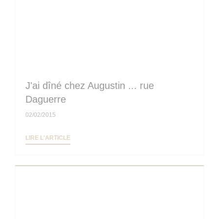
J'ai dîné chez Augustin ... rue
Daguerre
02/02/2015
((OUVRE UNE NOUVELLE FENÊTRE))
LIRE L'ARTICLE