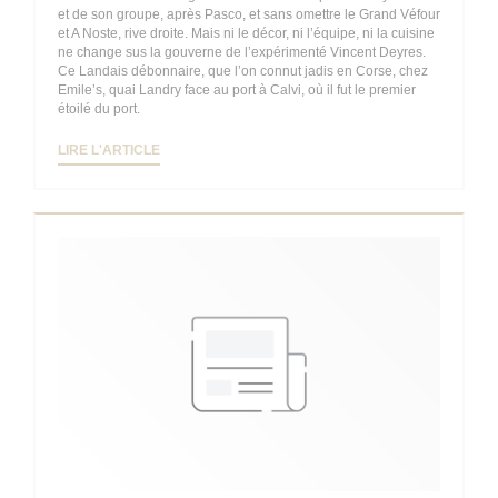
et de son groupe, après Pasco, et sans omettre le Grand Véfour
et A Noste, rive droite. Mais ni le décor, ni l’équipe, ni la cuisine
ne change sus la gouverne de l’expérimenté Vincent Deyres.
Ce Landais débonnaire, que l’on connut jadis en Corse, chez
Emile’s, quai Landry face au port à Calvi, où il fut le premier
étoilé du port.
((OUVRE UNE NOUVELLE FENÊTRE))
LIRE L'ARTICLE