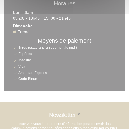
Horaires
Lun
-
Sam
09h00 - 13h45
19h00 - 21h45
•
Dimanche
Fermé
Moyens de paiement
Titres restaurant (uniquement le midi)
Espèces
Maestro
Visa
American Express
Carte Bleue
Newsletter
*
Inscrivez-vous à notre lettre d'information pour recevoir des
communications personnalisées et des offres marketing par courriel.