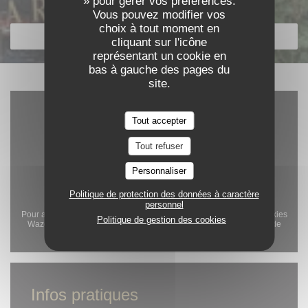
» pour gérer vos préférences.
Découvrir notre carte
Vous pouvez modifier vos
choix à tout moment en
DÉCOUVRIR NOTRE CARTE
cliquant sur l'icône
représentant un cookie en
bas à gauche des pages du
site.
Tout accepter
Tout refuser
Personnaliser
Politique de protection des données à caractère
personnel
Pour afficher la carte interactive Waze, vous devez accepter les cookies
Politique de gestion des cookies
Waze Map (Google). Ces cookies peuvent collecter des données de
navigation et de localisation.
Autoriser
Infos pratiques