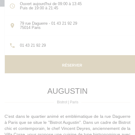
Ouvert aujourd'hui de 09:00 à 13:45
Puis de 19:00 à 21:45
79 rue Daguerre - 01 43 21 92 29
((ouvre une nouvelle fenêtre))
75014 Paris
01 43 21 92 29
RÉSERVER
AUGUSTIN
Bistrot
|
Paris
C'est dans le quartier animé et emblématique de la rue Daguerre
à Paris que se situe le "Bistrot Augustin". Dans un cadre de Bistrot
chic et contemporain, le chef Vincent Deyres, anciennement de la
Villa Corse, vous propose une cuisine de type bistronomique avec