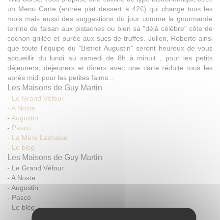
un Menu Carte (entrée plat dessert à 42€) qui change tous les
mois mais aussi des suggestions du jour comme la gourmande
terrine de faisan aux pistaches ou bien sa "déjà célèbre" côte de
cochon grillée et purée aux sucs de truffes. Julien, Roberto ainsi
que toute l'équipe du "Bistrot Augustin" seront heureux de vous
accueillir du lundi au samedi de 8h à minuit , pour les petits
déjeuners, déjeuners et dîners avec une carte réduite tous les
après midi pour les petites faims...
Les Maisons de Guy Martin
-
Le Grand Véfour
-
A Noste
-
Augustin
-
Pasco
- La Mère Lachaise
-
Le blog
Les Maisons de Guy Martin
-
Le Grand Véfour
-
A Noste
-
Augustin
-
Pasco
-
Le blog