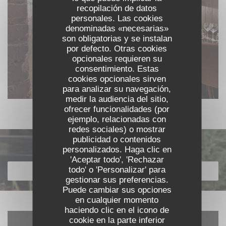
recopilación de datos
personales. Las cookies
denominadas «necesarias»
son obligatorias y se instalan
por defecto. Otras cookies
opcionales requieren su
consentimiento. Estas
cookies opcionales sirven
para analizar su navegación,
medir la audiencia del sitio,
ofrecer funcionalidades (por
ejemplo, relacionadas con
redes sociales) o mostrar
publicidad o contenidos
Descubrir nuestra carta
personalizados. Haga clic en
'Aceptar todo', 'Rechazar
todo' o 'Personalizar' para
DESCUBRIR NUESTRA CARTA
gestionar sus preferencias.
Puede cambiar sus opciones
en cualquier momento
haciendo clic en el icono de
cookie en la parte inferior