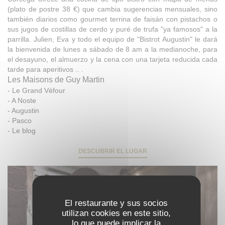
(plato de postre 38 €) que cambia sugerencias mensuales, sino
también diarios como gourmet terrina de faisán con pistachos o
sus jugos de costillas de cerdo y puré de trufa "ya famosos" a la
parrilla. Julien, Eva y todo el equipo de "Bistrot Augustin" le dará
la bienvenida de lunes a sábado de 8 am a la medianoche, para
el desayuno, el almuerzo y la cena con una tarjeta reducida cada
tarde para aperitivos .. .
Les Maisons de Guy Martin
-
Le Grand Véfour
-
A Noste
-
Augustin
-
Pasco
-
Le blog
DESCUBRIR EL LUGAR
El restaurante y sus socios
utilizan cookies en este sitio,
lo que puede implicar la