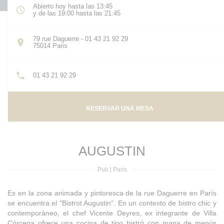
Abierto hoy hasta las 13:45
y de las 19:00 hasta las 21:45
79 rue Daguerre - 01 43 21 92 29
((abre en una nueva ventana))
75014 Paris
01 43 21 92 29
RESERVAR UNA MESA
AUGUSTIN
Pub
|
Paris
Es en la zona animada y pintoresca de la rue Daguerre en París
se encuentra el "Bistrot Augustin". En un contexto de bistro chic y
contemporáneo, el chef Vicente Deyres, ex integrante de Villa
Córcega ofrece una cocina de tipo bistró con mapa de menús