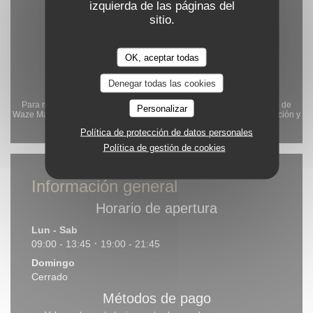
izquierda de las páginas del
sitio.
OK, aceptar todas
Denegar todas las cookies
Para mostrar el mapa interactivo de Waze, debe aceptar las cookies de
Personalizar
Waze Map (Google). Estas cookies pueden recopilar datos de navegación y
ubicación.
Permitir
Política de protección de datos personales
Política de gestión de cookies
Información general
Horario de apertura
Lun
-
Sab
09:00 - 13:45
19:00 - 21:45
•
Domingo
Cerrado
Métodos de pago