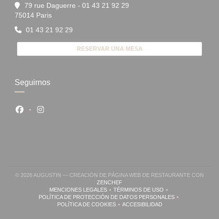
79 rue Daguerre - 01 43 21 92 29
((abre en una nueva ventana))
75014 Paris
01 43 21 92 29
RESERVAR UNA MESA
Seguirnos
Facebook ((abre en una nueva ventana))
Instagram ((abre en una nueva ventana))
© 2026 AUGUSTIN — CREACIÓN DE PÁGINA WEB DE RESTAURANTE CON
((ABRE EN UNA NUEVA VENTANA))
ZENCHEF
MENCIONES LEGALES
TÉRMINOS DE USO
((ABRE EN UNA NUEVA VENTANA))
((ABRE EN UNA NUEVA VENTA
POLÍTICA DE PROTECCIÓN DE DATOS PERSONALES
((ABRE EN UNA NUEVA VENTANA))
POLÍTICA DE COOKIES
ACCESIBILIDAD
((ABRE EN UNA NUEVA VENTANA))
((ABRE EN UNA NUEVA VENTA