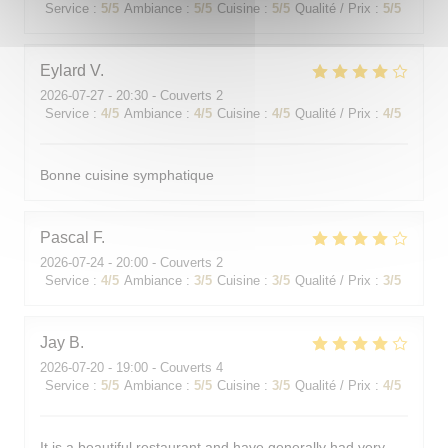
Service
:
5
/5
Ambiance
:
5
/5
Cuisine
:
5
/5
Qualité / Prix
:
5
/5
Eylard
V
2026-07-27
- 20:30 - Couverts 2
Service
:
4
/5
Ambiance
:
4
/5
Cuisine
:
4
/5
Qualité / Prix
:
4
/5
Bonne cuisine symphatique
Pascal
F
2026-07-24
- 20:00 - Couverts 2
Service
:
4
/5
Ambiance
:
3
/5
Cuisine
:
3
/5
Qualité / Prix
:
3
/5
Jay
B
2026-07-20
- 19:00 - Couverts 4
Service
:
5
/5
Ambiance
:
5
/5
Cuisine
:
3
/5
Qualité / Prix
:
4
/5
It is a beautiful restaurant and have generally had very