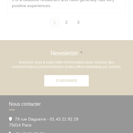
positive experiences.
1
2
3
Newsletter
*
Inscrivez-vous à notre lettre d'information pour recevoir des
communications personnalisées et des offres marketing par courriel.
S'ABONNER
Nous contacter
79 rue Daguerre - 01 43 21 92 29
((ouvre une nouvelle fenêtre))
75014 Paris