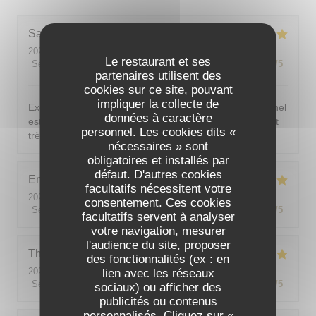
Sarah-Lou
T
2026-08-03
- 19:30 - Couverts 4
Le restaurant et ses
Service
:
5
/5
Ambiance
:
5
/5
Cuisine
:
5
/5
Qualité / Prix
:
5
/5
partenaires utilisent des
cookies sur ce site, pouvant
impliquer la collecte de
Excellent ! Tout est délicieux, bien présentés, le personnel
données à caractère
est vraiment au top : accueillant, souriant, attentionné et
personnel. Les cookies dits «
très professionnel. Je recommande sans hésiter !
nécessaires » sont
obligatoires et installés par
défaut. D'autres cookies
Emilie
J
facultatifs nécessitent votre
2026-08-05
- 20:30 - Couverts 2
consentement. Ces cookies
Service
:
5
/5
Ambiance
:
5
/5
Cuisine
:
5
/5
Qualité / Prix
:
5
/5
facultatifs servent à analyser
votre navigation, mesurer
l'audience du site, proposer
Theo
P
des fonctionnalités (ex : en
2026-08-01
- 19:00 - Couverts 2
lien avec les réseaux
Service
:
5
/5
Ambiance
:
5
/5
Cuisine
:
5
/5
Qualité / Prix
:
5
/5
sociaux) ou afficher des
publicités ou contenus
personnalisés. Cliquez sur «