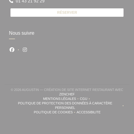
01 43 21 92 29
RÉSERVER
Nous suivre
Facebook ((ouvre une nouvelle fenêtre))
Instagram ((ouvre une nouvelle fenêtre))
© 2026 AUGUSTIN — CRÉATION DE SITE INTERNET RESTAURANT AVEC
((OUVRE UNE NOUVELLE FENÊTRE))
ZENCHEF
MENTIONS LÉGALES
CGU
((OUVRE UNE NOUVELLE FENÊTRE))
((OUVRE UNE NOUVELLE FENÊ
POLITIQUE DE PROTECTION DES DONNÉES À CARACTÈRE
((OUVRE UNE NOUVELLE FENÊTRE))
PERSONNEL
POLITIQUE DE COOKIES
ACCESSIBILITE
((OUVRE UNE NOUVELLE FENÊTRE))
((OUVRE UNE NOUVELLE FE