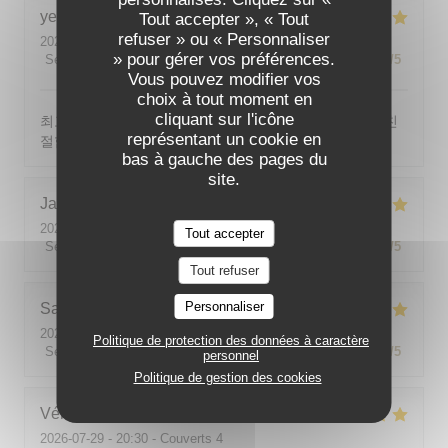
yeonghun
J
Tout accepter », « Tout
refuser » ou « Personnaliser
2026-08-03
- 19:00 - Couverts 4
» pour gérer vos préférences.
Service
:
5
/5
Ambiance
:
5
/5
Cuisine
:
5
/5
Qualité / Prix
:
5
/5
Vous pouvez modifier vos
choix à tout moment en
cliquant sur l'icône
최고의 분위기, 최고의 맛, 프랑스어가 서툴지만 서버가 친
représentant un cookie en
절함
bas à gauche des pages du
site.
Jackie
P
2026-07-31
- 19:00 - Couverts 2
Tout accepter
Service
:
5
/5
Ambiance
:
5
/5
Cuisine
:
5
/5
Qualité / Prix
:
5
/5
Tout refuser
Personnaliser
Sabine
E
2026-08-01
- 12:00 - Couverts 5
Politique de protection des données à caractère
Service
:
5
/5
Ambiance
:
5
/5
Cuisine
:
5
/5
Qualité / Prix
:
5
/5
personnel
Politique de gestion des cookies
Véronique
V
2026-07-29
- 20:30 - Couverts 4