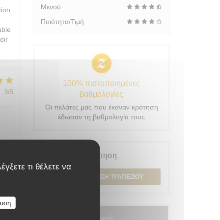
Μενού
tion
Ποιότητα/Τιμή
able
oir
100% πιστοποιημένες
:
5
/5
βαθμολογίες
Οι πελάτες μας που έκαναν κράτηση
έδωσαν τη βαθμολογία τους
Κράτηση
έγξετε τι θέλετε να
:
5
/5
ΚΆΝΤΕ ΚΡΆΤΗΣΗ ΤΡΑΠΕΖΙΟΎ
ευση
:
5
/5
Μενού