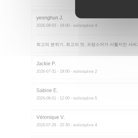
yeonghun
J
2026-08-03
- 19:00 - καλεσμένοι 4
최고의 분위기, 최고의 맛, 프랑스어가 서툴지만 서버
Jackie
P
2026-07-31
- 19:00 - καλεσμένοι 2
Sabine
E
2026-08-01
- 12:00 - καλεσμένοι 5
Véronique
V
2026-07-29
- 20:30 - καλεσμένοι 4