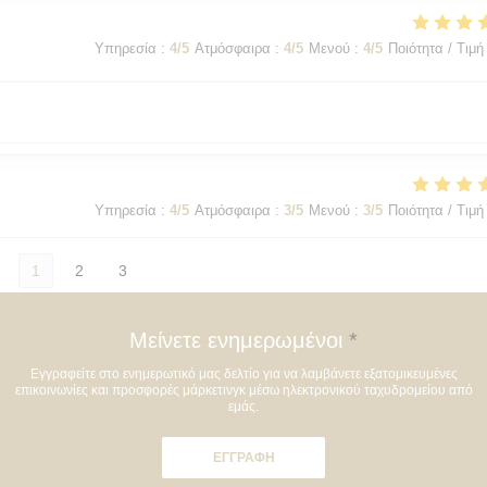
Υπηρεσία
:
4
/5
Ατμόσφαιρα
:
4
/5
Μενού
:
4
/5
Ποιότητα / Τιμή
Υπηρεσία
:
4
/5
Ατμόσφαιρα
:
3
/5
Μενού
:
3
/5
Ποιότητα / Τιμή
1
2
3
Μείνετε ενημερωμένοι
*
Εγγραφείτε στο ενημερωτικό μας δελτίο για να λαμβάνετε εξατομικευμένες
επικοινωνίες και προσφορές μάρκετινγκ μέσω ηλεκτρονικού ταχυδρομείου από
εμάς.
ΕΓΓΡΑΦΉ