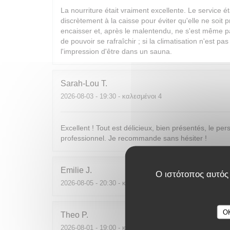
La nourriture était vraiment excellente. Le service ét
discrètement à la caisse pour éviter qu'elle ne soit 
encaisser et, après le malentendu, ne s'est même pa
de pouvoir se rafraîchir ; si la climatisation n'est pa
l'impression d'être dans un sauna.
Sarah-Lou
T
2026-08-03
- 19:30 - καλεσμένοι 4
Excellent ! Tout est délicieux, bien présentés, le per
professionnel. Je recommande sans hésiter !
Emilie
J
Ο ιστότοπος αυτός 
2026-08-05
- 20:30 - καλεσμένοι 2
O
Theo
P
2026-08-01
- 19:00 - καλεσμένοι 2