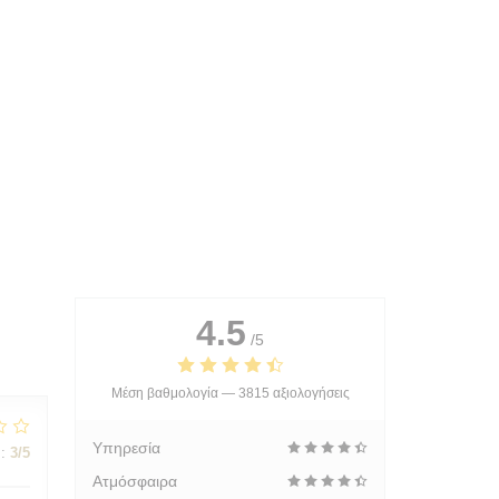
4.5
/5
Μέση βαθμολογία —
3815 αξιολογήσεις
Υπηρεσία
:
3
/5
Ατμόσφαιρα