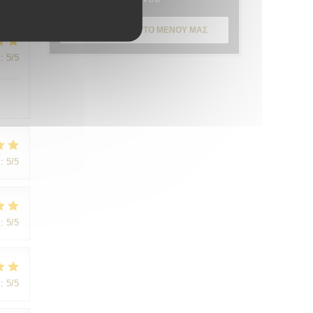
ΑΝΑΚΑΛΎΨΤΕ ΤΟ ΜΕΝΟΎ ΜΑΣ
:
5
/5
:
5
/5
:
5
/5
:
5
/5