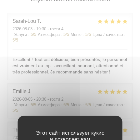
Sarah-Lou
T
2026-08-03
- 19:30 - гости 4
Услуги
:
5
/5
Атмосфера
:
5
/5
Меню
:
5
/5
Цена / качество
:
5
/5
Excellent ! Tout est délicieux, bien présentés, le personnel
est vraiment au top : accueillant, souriant, attentionné et
très professionnel. Je recommande sans hésiter !
Emilie
J
2026-08-05
- 20:30 - гости 2
Услуги
:
5
/5
Атмосфера
:
5
/5
Меню
:
5
/5
Цена / качество
:
5
/5
Theo
P
Этот сайт использует кукис
2026-08-01
- 19:00 - гости 2
и позволяет вам