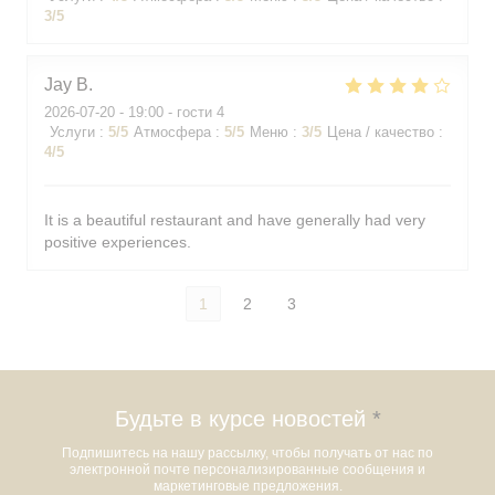
3
/5
Jay
B
2026-07-20
- 19:00 - гости 4
Услуги
:
5
/5
Атмосфера
:
5
/5
Меню
:
3
/5
Цена / качество
:
4
/5
It is a beautiful restaurant and have generally had very
positive experiences.
1
2
3
Будьте в курсе новостей
*
Подпишитесь на нашу рассылку, чтобы получать от нас по
электронной почте персонализированные сообщения и
маркетинговые предложения.