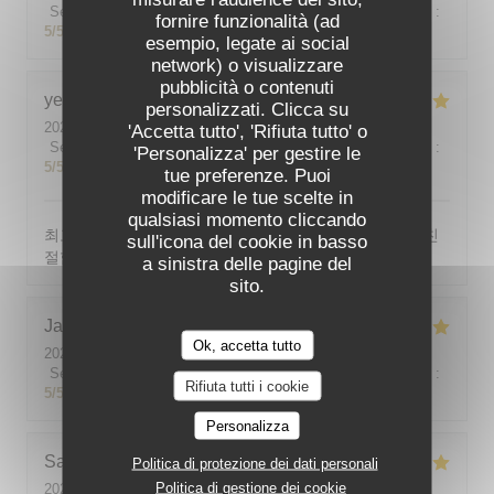
Servizio
:
5
/5
Atmosfera
:
5
/5
Cucina
:
5
/5
Qualità / Prezzo
:
fornire funzionalità (ad
5
/5
esempio, legate ai social
network) o visualizzare
pubblicità o contenuti
yeonghun
J
personalizzati. Clicca su
2026-08-03
- 19:00 - Ospiti 4
'Accetta tutto', 'Rifiuta tutto' o
Servizio
:
5
/5
Atmosfera
:
5
/5
Cucina
:
5
/5
Qualità / Prezzo
:
'Personalizza' per gestire le
5
/5
tue preferenze. Puoi
modificare le tue scelte in
qualsiasi momento cliccando
최고의 분위기, 최고의 맛, 프랑스어가 서툴지만 서버가 친
sull'icona del cookie in basso
절함
a sinistra delle pagine del
sito.
Jackie
P
Ok, accetta tutto
2026-07-31
- 19:00 - Ospiti 2
Servizio
:
5
/5
Atmosfera
:
5
/5
Cucina
:
5
/5
Qualità / Prezzo
:
Rifiuta tutti i cookie
5
/5
Personalizza
Sabine
E
Politica di protezione dei dati personali
Politica di gestione dei cookie
2026-08-01
- 12:00 - Ospiti 5