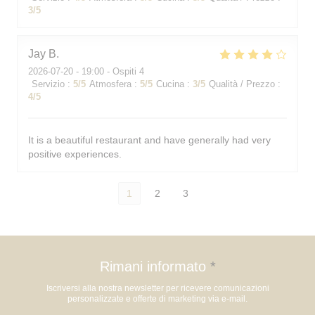
3
/5
Jay
B
2026-07-20
- 19:00 - Ospiti 4
Servizio
:
5
/5
Atmosfera
:
5
/5
Cucina
:
3
/5
Qualità / Prezzo
:
4
/5
It is a beautiful restaurant and have generally had very
positive experiences.
1
2
3
Rimani informato
*
Iscriversi alla nostra newsletter per ricevere comunicazioni
personalizzate e offerte di marketing via e-mail.