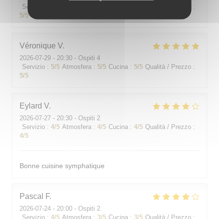
Servizio
:
5
/5
Atmosfera
:
5
/5
Cucina
:
5
/5
Qualità / Prezzo
:
5
/5
Véronique
V
2026-07-29
- 20:30 - Ospiti 4
Servizio
:
5
/5
Atmosfera
:
5
/5
Cucina
:
5
/5
Qualità / Prezzo
:
5
/5
Eylard
V
2026-07-27
- 20:30 - Ospiti 2
Servizio
:
4
/5
Atmosfera
:
4
/5
Cucina
:
4
/5
Qualità / Prezzo
:
4
/5
Bonne cuisine symphatique
Pascal
F
2026-07-24
- 20:00 - Ospiti 2
Servizio
:
4
/5
Atmosfera
:
3
/5
Cucina
:
3
/5
Qualità / Prezzo
: