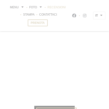
Personalizzazione delle tue scelte sui cookie
MENU
FOTO
RECENSIONI
STAMPA
CONTATTACI
IT
Facebook ((apre una
Instagram ((ap
PRENOTA