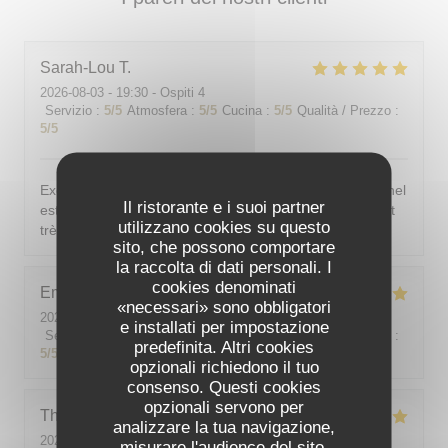
Sarah-Lou
T
2026-08-03
- 19:30 - Ospiti 4
Servizio
:
5
/5
Atmosfera
:
5
/5
Cucina
:
5
/5
Qualità / Prezzo
:
5
/5
Excellent ! Tout est délicieux, bien présentés, le personnel
Il ristorante e i suoi partner
est vraiment au top : accueillant, souriant, attentionné et
utilizzano cookies su questo
très professionnel. Je recommande sans hésiter !
sito, che possono comportare
la raccolta di dati personali. I
cookies denominati
Emilie
J
«necessari» sono obbligatori
2026-08-05
- 20:30 - Ospiti 2
e installati per impostazione
Servizio
:
5
/5
Atmosfera
:
5
/5
Cucina
:
5
/5
Qualità / Prezzo
:
predefinita. Altri cookies
5
/5
opzionali richiedono il tuo
consenso. Questi cookies
opzionali servono per
Theo
P
analizzare la tua navigazione,
2026-08-01
- 19:00 - Ospiti 2
misurare l'audience del sito,