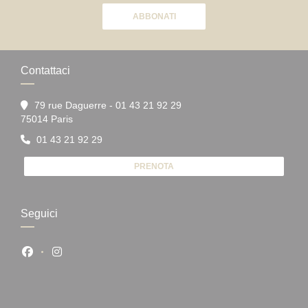
ABBONATI
Contattaci
79 rue Daguerre - 01 43 21 92 29
((apre una nuova finestra))
75014 Paris
01 43 21 92 29
PRENOTA
Seguici
Facebook ((apre una nuova finestra))
Instagram ((apre una nuova finestra))