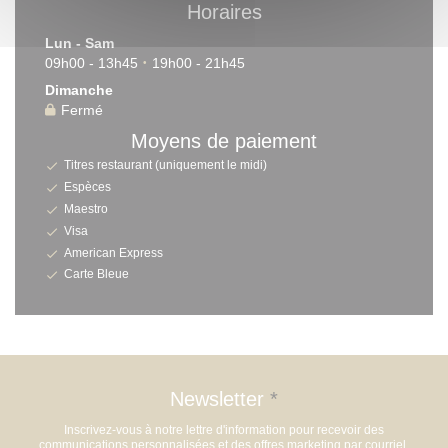
Horaires
Lun
-
Sam
09h00 - 13h45
19h00 - 21h45
•
Dimanche
Fermé
Moyens de paiement
Titres restaurant (uniquement le midi)
Espèces
Maestro
Visa
American Express
Carte Bleue
Newsletter
*
Inscrivez-vous à notre lettre d'information pour recevoir des
communications personnalisées et des offres marketing par courriel.