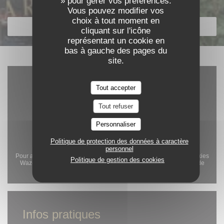
» pour gérer vos préférences.
Découvrir notre carte
Vous pouvez modifier vos
choix à tout moment en
DÉCOUVRIR NOTRE CARTE
cliquant sur l'icône
représentant un cookie en
bas à gauche des pages du
site.
Tout accepter
Tout refuser
Personnaliser
Politique de protection des données à caractère
personnel
Pour afficher la carte interactive Waze, vous devez accepter les cookies
Politique de gestion des cookies
Waze Map (Google). Ces cookies peuvent collecter des données de
navigation et de localisation.
Autoriser
Infos pratiques