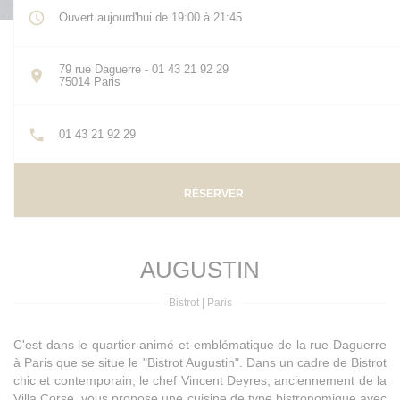
Ouvert aujourd'hui de 19:00 à 21:45
79 rue Daguerre - 01 43 21 92 29
((ouvre une nouvelle fenêtre))
75014 Paris
01 43 21 92 29
RÉSERVER
AUGUSTIN
Bistrot
|
Paris
C'est dans le quartier animé et emblématique de la rue Daguerre
à Paris que se situe le "Bistrot Augustin". Dans un cadre de Bistrot
chic et contemporain, le chef Vincent Deyres, anciennement de la
Villa Corse, vous propose une cuisine de type bistronomique avec