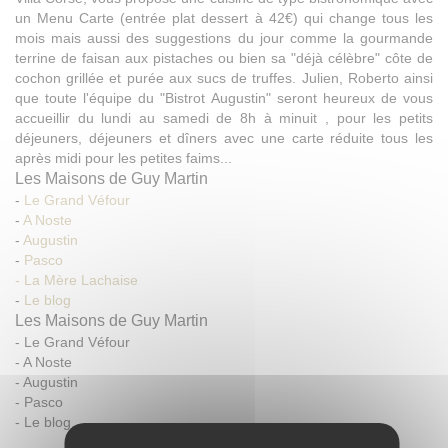
un Menu Carte (entrée plat dessert à 42€) qui change tous les
mois mais aussi des suggestions du jour comme la gourmande
terrine de faisan aux pistaches ou bien sa "déjà célèbre" côte de
cochon grillée et purée aux sucs de truffes. Julien, Roberto ainsi
que toute l'équipe du "Bistrot Augustin" seront heureux de vous
accueillir du lundi au samedi de 8h à minuit , pour les petits
déjeuners, déjeuners et dîners avec une carte réduite tous les
après midi pour les petites faims...
Les Maisons de Guy Martin
-
Le Grand Véfour
-
A Noste
-
Augustin
-
Pasco
- La Mère Lachaise
-
Le blog
Les Maisons de Guy Martin
-
Le Grand Véfour
-
A Noste
-
Augustin
-
Pasco
-
Le blog