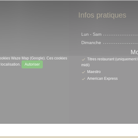
Infos pratiques
Lun
-
Sam
Dimanche
Mo
s cookies Waze Map (Google). Ces cookies
Titres restaurant (uniquement 
localisation.
Autoriser
midi)
Maestro
American Express