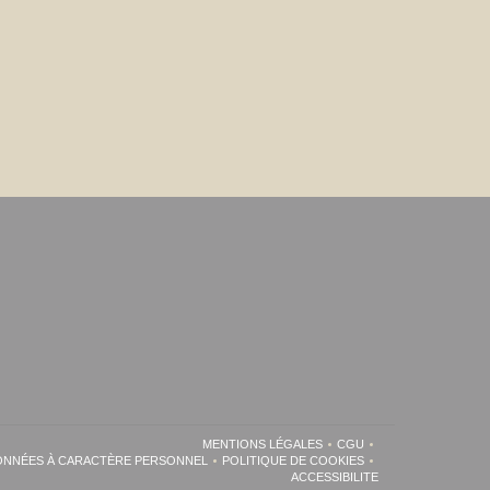
MENTIONS LÉGALES
CGU
((OUVRE UNE NOUVELLE FENÊTRE))
((OUVRE UNE NOUVEL
DONNÉES À CARACTÈRE PERSONNEL
POLITIQUE DE COOKIES
((OUVRE UNE NOUVELLE FENÊTRE))
((OUVRE UNE NOUVELLE FENÊT
ACCESSIBILITE
((OUVRE UNE NOUVELLE 