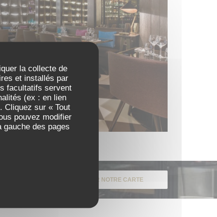
iquer la collecte de
es et installés par
 facultatifs servent
lités (ex : en lien
. Cliquez sur « Tout
Vous pouvez modifier
 à gauche des pages
DÉCOUVRIR NOTRE CARTE