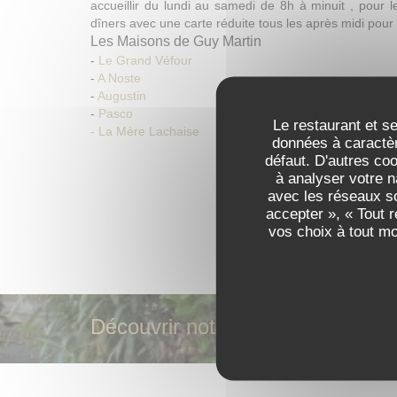
accueillir du lundi au samedi de 8h à minuit , pour l
dîners avec une carte réduite tous les après midi pour l
Les Maisons de Guy Martin
-
Le Grand Véfour
-
A Noste
-
Augustin
-
Pasco
Le restaurant et se
- La Mère Lachaise
données à caractèr
-
Le blog
défaut. D'autres co
Les Maisons de Guy Martin
DÉCOUVRIR LE LIEU
à analyser votre n
-
Le Grand Véfour
avec les réseaux so
-
A Noste
accepter », « Tout 
-
Augustin
vos choix à tout m
-
Pasco
-
Le blog
Découvrir notre carte