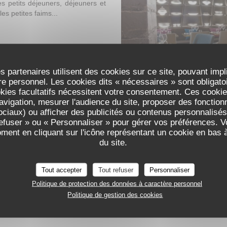
es petits déjeuners, déjeuners et
es petites faims...
s partenaires utilisent des cookies sur ce site, pouvant impl
e personnel. Les cookies dits « nécessaires » sont obligatoir
okies facultatifs nécessitent votre consentement. Ces cookies
avigation, mesurer l'audience du site, proposer des fonctionna
ciaux) ou afficher des publicités ou contenus personnalisés
refuser » ou « Personnaliser » pour gérer vos préférences. 
oment en cliquant sur l'icône représentant un cookie en bas
du site.
Tout accepter
Tout refuser
Personnaliser
Politique de protection des données à caractère personnel
Politique de gestion des cookies