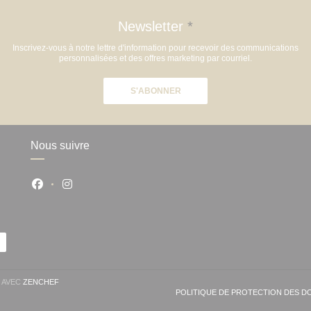
Newsletter
*
Inscrivez-vous à notre lettre d'information pour recevoir des communications
personnalisées et des offres marketing par courriel.
S'ABONNER
Nous suivre
Facebook ((ouvre une nouvelle fenêtre))
Instagram ((ouvre une nouvelle fenêtre))
((OUVRE UNE NOUVELLE FENÊTRE))
T AVEC
ZENCHEF
POLITIQUE DE PROTECTION DES 