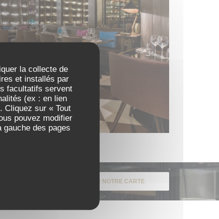
iquer la collecte de
es et installés par
 facultatifs servent
lités (ex : en lien
. Cliquez sur « Tout
Vous pouvez modifier
 à gauche des pages
DÉCOUVRIR NOTRE CARTE