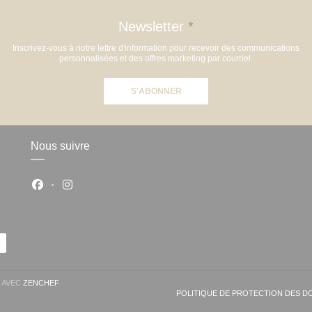
Newsletter
*
Inscrivez-vous à notre lettre d'information pour recevoir des communications
personnalisées et des offres marketing par courriel.
S'ABONNER
Nous suivre
Facebook ((ouvre une nouvelle fenêtre))
Instagram ((ouvre une nouvelle fenêtre))
((OUVRE UNE NOUVELLE FENÊTRE))
T AVEC
ZENCHEF
POLITIQUE DE PROTECTION DES 