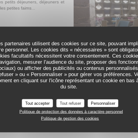
es petits déjeuners, déjeuners et
es petites faims...
s partenaires utilisent des cookies sur ce site, pouvant impl
e personnel. Les cookies dits « nécessaires » sont obligatoir
okies facultatifs nécessitent votre consentement. Ces cookies
avigation, mesurer l'audience du site, proposer des fonctionna
ciaux) ou afficher des publicités ou contenus personnalisés
refuser » ou « Personnaliser » pour gérer vos préférences. 
oment en cliquant sur l'icône représentant un cookie en bas
du site.
Tout accepter
Tout refuser
Personnaliser
Politique de protection des données à caractère personnel
Politique de gestion des cookies