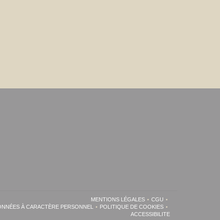
MENTIONS LÉGALES
CGU
((OUVRE UNE NOUVELLE FENÊTRE))
((OUVRE UNE NOUVEL
DONNÉES À CARACTÈRE PERSONNEL
POLITIQUE DE COOKIES
((OUVRE UNE NOUVELLE FENÊTRE))
((OUVRE UNE NOUVELLE FENÊT
ACCESSIBILITE
((OUVRE UNE NOUVELLE 