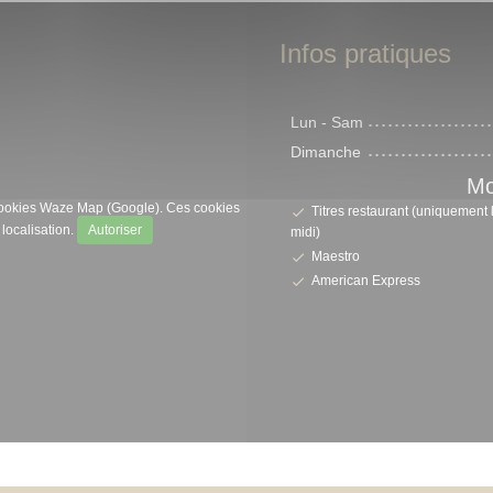
Infos pratiques
Lun
-
Sam
Dimanche
Mo
s cookies Waze Map (Google). Ces cookies
Titres restaurant (uniquement 
localisation.
Autoriser
midi)
Maestro
American Express