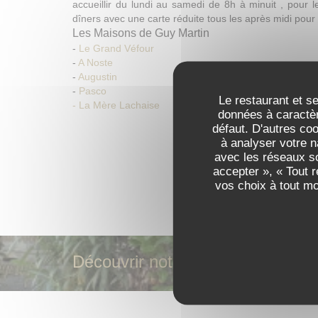
accueillir du lundi au samedi de 8h à minuit , pour l
dîners avec une carte réduite tous les après midi pour l
Les Maisons de Guy Martin
-
Le Grand Véfour
-
A Noste
-
Augustin
-
Pasco
Le restaurant et se
- La Mère Lachaise
données à caractèr
-
Le blog
défaut. D'autres co
Les Maisons de Guy Martin
DÉCOUVRIR LE LIEU
à analyser votre n
-
Le Grand Véfour
avec les réseaux so
-
A Noste
accepter », « Tout 
-
Augustin
vos choix à tout m
-
Pasco
-
Le blog
Découvrir notre carte