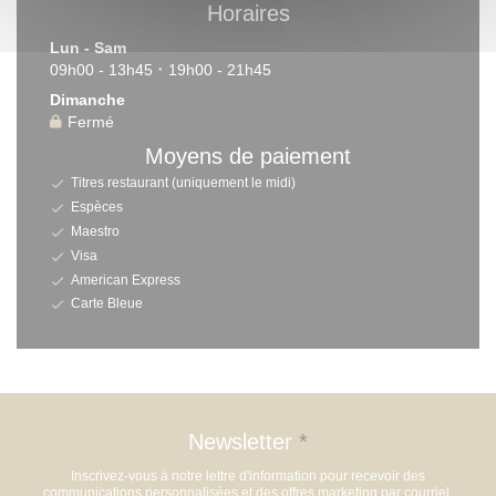
Horaires
Lun
-
Sam
09h00 - 13h45
19h00 - 21h45
•
Dimanche
Fermé
Moyens de paiement
Titres restaurant (uniquement le midi)
Espèces
Maestro
Visa
American Express
Carte Bleue
Newsletter
*
Inscrivez-vous à notre lettre d'information pour recevoir des
communications personnalisées et des offres marketing par courriel.