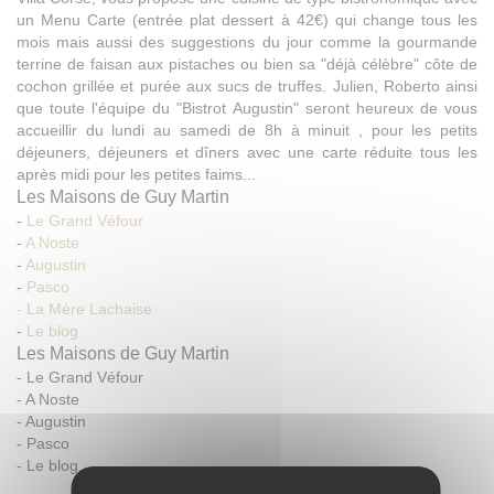
un Menu Carte (entrée plat dessert à 42€) qui change tous les
mois mais aussi des suggestions du jour comme la gourmande
terrine de faisan aux pistaches ou bien sa "déjà célèbre" côte de
cochon grillée et purée aux sucs de truffes. Julien, Roberto ainsi
que toute l'équipe du "Bistrot Augustin" seront heureux de vous
accueillir du lundi au samedi de 8h à minuit , pour les petits
déjeuners, déjeuners et dîners avec une carte réduite tous les
après midi pour les petites faims...
Les Maisons de Guy Martin
-
Le Grand Véfour
-
A Noste
-
Augustin
-
Pasco
- La Mère Lachaise
-
Le blog
Les Maisons de Guy Martin
-
Le Grand Véfour
-
A Noste
-
Augustin
-
Pasco
-
Le blog