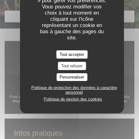
» pour gérer vos préférences.
Découvrir notre carte
Vous pouvez modifier vos
choix à tout moment en
DÉCOUVRIR NOTRE CARTE
cliquant sur l'icône
représentant un cookie en
bas à gauche des pages du
site.
Tout accepter
Tout refuser
Personnaliser
Politique de protection des données à caractère
personnel
Pour afficher la carte interactive Waze, vous devez accepter les cookies
Politique de gestion des cookies
Waze Map (Google). Ces cookies peuvent collecter des données de
navigation et de localisation.
Autoriser
Infos pratiques