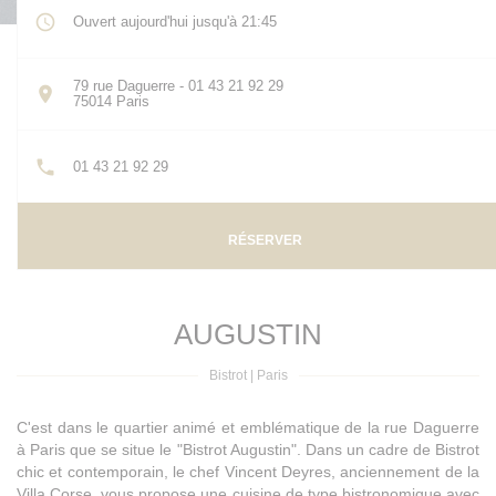
Ouvert aujourd'hui jusqu'à 21:45
79 rue Daguerre - 01 43 21 92 29
((ouvre une nouvelle fenêtre))
75014 Paris
01 43 21 92 29
RÉSERVER
AUGUSTIN
Bistrot
|
Paris
C'est dans le quartier animé et emblématique de la rue Daguerre
à Paris que se situe le "Bistrot Augustin". Dans un cadre de Bistrot
chic et contemporain, le chef Vincent Deyres, anciennement de la
Villa Corse, vous propose une cuisine de type bistronomique avec