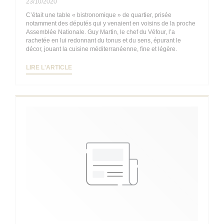
23/10/2020
C’était une table « bistronomique » de quartier, prisée
notamment des députés qui y venaient en voisins de la proche
Assemblée Nationale. Guy Martin, le chef du Véfour, l’a
rachetée en lui redonnant du tonus et du sens, épurant le
décor, jouant la cuisine méditerranéenne, fine et légère.
((OUVRE UNE NOUVELLE FENÊTRE))
LIRE L'ARTICLE