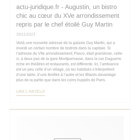
actu-juridique.fr - Augustin, un bistro
chic au cœur du XVe arrondissement
repris par le chef étoilé Guy Martin
28/11/2023
Voilà une nouvelle adresse de la galaxie Guy Martin, qui a
investi un certain nombre de bistrots dans la capitale. Si
l’adresse du VIIe arrondissement, Pasco, était grandiose, celle-
ci, à deux pas de la gare Montparnasse, dans la rue Daguerre
riche en théâtres et restaurants, est différente. Ici, l’ambiance
est un peu celle d’un village, où les habitués s’interpellent
d’une table, d’une fenêtre à l’autre et les fêtards davantage
plus de la partie que dans les coins huppés de Paris.
((OUVRE UNE NOUVELLE FENÊTRE))
LIRE L'ARTICLE