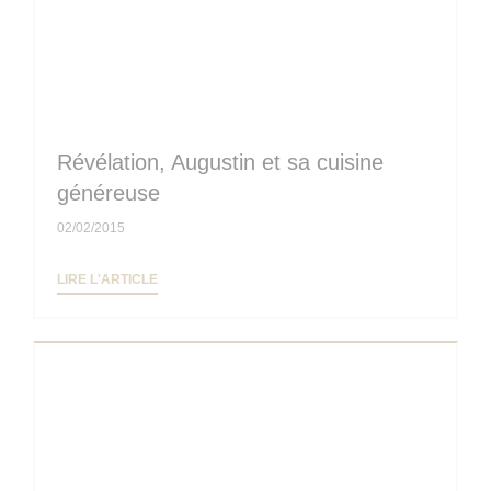
Révélation, Augustin et sa cuisine
généreuse
02/02/2015
((OUVRE UNE NOUVELLE FENÊTRE))
LIRE L'ARTICLE