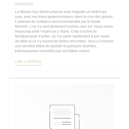
08/10/2024
La Maison Guy Martin propose avec Augustin un bistrot qui
joue, avec ses élans gastronomiques, dans la cour des grands.
L’adresse de confiance est recommandée par le Guide
Michelin. L’on s’y sent facilement comme chez soi. Nous avons
beaucoup aimé l’esprit qui y règne. Celui à la fois du
Montparnasse d’antan, où l’on parle rapidement à son voisin
de table et où s’y nouent de belles rencontres. Vous y croiserez
une clientèle fidèle de quartier et quelques touristes,
judicieusement conseillés par les hôtels voisins.
((OUVRE UNE NOUVELLE FENÊTRE))
LIRE L'ARTICLE