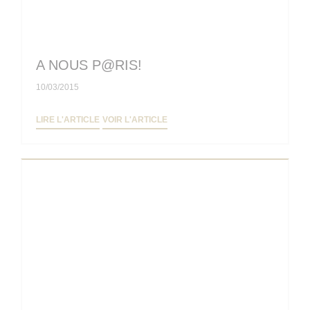
A NOUS P@RIS!
10/03/2015
((OUVRE UNE NOUVELLE FENÊTRE))
((OUVRE UNE NOUVELLE FENÊTRE
LIRE L'ARTICLE
VOIR L'ARTICLE