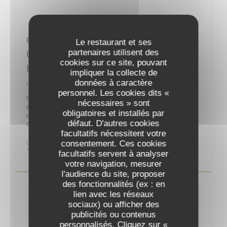
Guy Martin : “La Reprise Sera
Le restaurant et ses
partenaires utilisent des
Compliquée Sans La Clientèle
cookies sur ce site, pouvant
Internationale”
impliquer la collecte de
données à caractère
06/05/2020
personnel. Les cookies dits «
On ne présente plus le chef Guy Martin, un des célèbres
nécessaires » sont
acteurs de la gastronomie française, propriétaire et chef
obligatoires et installés par
d’orchestre du Grand Véfour depuis 2011 après y être entré
défaut. D'autres cookies
comme directeur en 1991 pour la famille Jean Taittinger.
facultatifs nécessitent votre
consentement. Ces cookies
((OUVRE UNE NOUVELLE FENÊTRE))
LIRE L'ARTICLE
facultatifs servent à analyser
votre navigation, mesurer
l'audience du site, proposer
des fonctionnalités (ex : en
lien avec les réseaux
sociaux) ou afficher des
publicités ou contenus
personnalisés. Cliquez sur «