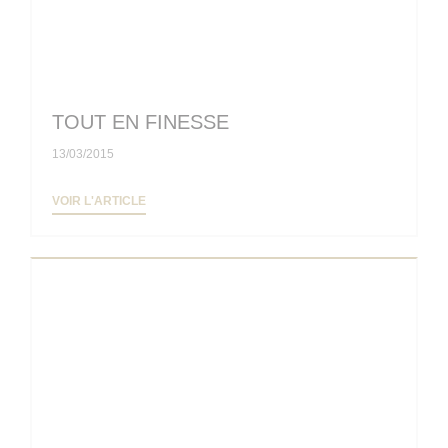
TOUT EN FINESSE
13/03/2015
((OUVRE UNE NOUVELLE FENÊTRE))
VOIR L'ARTICLE