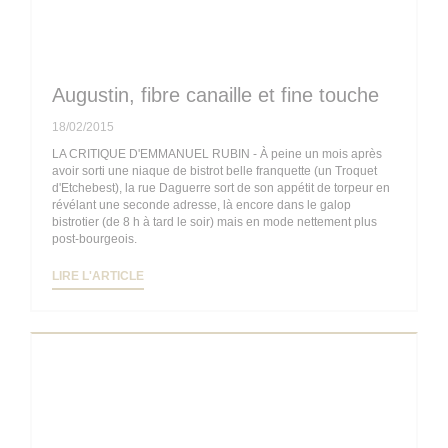
Augustin, fibre canaille et fine touche
18/02/2015
LA CRITIQUE D'EMMANUEL RUBIN - À peine un mois après
avoir sorti une niaque de bistrot belle franquette (un Troquet
d'Etchebest), la rue Daguerre sort de son appétit de torpeur en
révélant une seconde adresse, là encore dans le galop
bistrotier (de 8 h à tard le soir) mais en mode nettement plus
post-bourgeois.
((OUVRE UNE NOUVELLE FENÊTRE))
LIRE L'ARTICLE