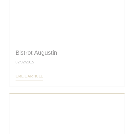
Bistrot Augustin
02/02/2015
((OUVRE UNE NOUVELLE FENÊTRE))
LIRE L'ARTICLE