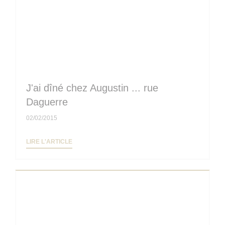
J'ai dîné chez Augustin ... rue
Daguerre
02/02/2015
((OUVRE UNE NOUVELLE FENÊTRE))
LIRE L'ARTICLE