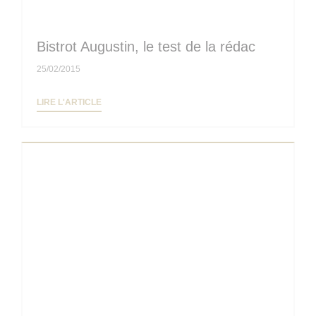
Bistrot Augustin, le test de la rédac
25/02/2015
((OUVRE UNE NOUVELLE FENÊTRE))
LIRE L'ARTICLE