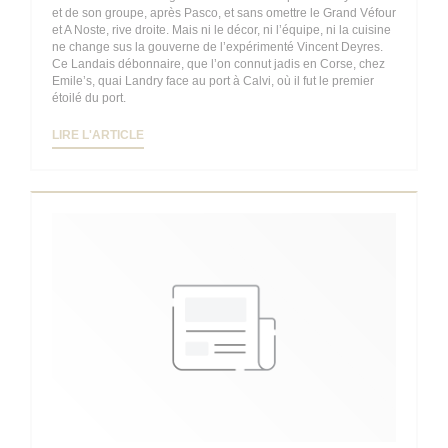
et de son groupe, après Pasco, et sans omettre le Grand Véfour
et A Noste, rive droite. Mais ni le décor, ni l’équipe, ni la cuisine
ne change sus la gouverne de l’expérimenté Vincent Deyres.
Ce Landais débonnaire, que l’on connut jadis en Corse, chez
Emile’s, quai Landry face au port à Calvi, où il fut le premier
étoilé du port.
((OUVRE UNE NOUVELLE FENÊTRE))
LIRE L'ARTICLE