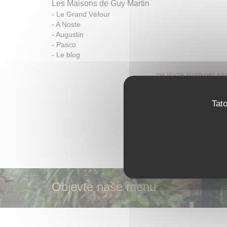
Les Maisons de Guy Martin
-
Le Grand Véfour
-
A Noste
-
Augustin
-
Pasco
-
Le blog
OBJEVTE TUTO OBLAS
Tat
Objevte naše menu