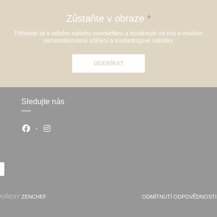
Zůstaňte v obraze
*
Přihlaste se k odběru našeho newsletteru a dostávejte od nás e-mailem
personalizovaná sdělení a marketingové nabídky.
ODEBÍRAT
Sledujte nás
Facebook ((otevře se v novém okně))
Instagram ((otevře se v novém okně))
((OTEVŘE SE V NOVÉM OKNĚ))
TVOŘENY
ZENCHEF
ODMÍTNUTÍ ODPOVĚDNOSTI
((OTEVŘE SE