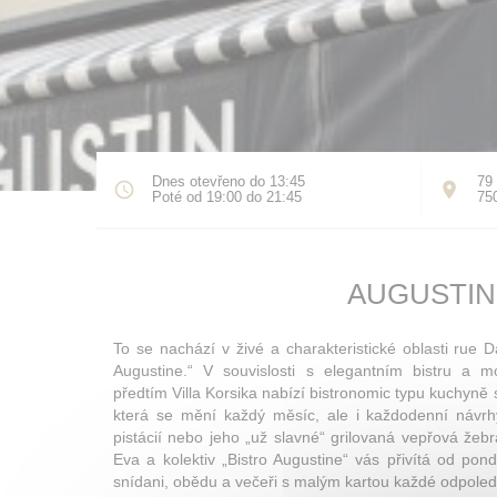
Dnes otevřeno do 13:45
79 
Poté od 19:00 do 21:45
75
AUGUSTIN
To se nachází v živé a charakteristické oblasti rue Da
Augustine.“ V souvislosti s elegantním bistru a m
předtím Villa Korsika nabízí bistronomic typu kuchyn
která se mění každý měsíc, ale i každodenní návrh
pistácií nebo jeho „už slavné“ grilovaná vepřová žeb
Eva a kolektiv „Bistro Augustine“ vás přivítá od pon
snídani, obědu a večeři s malým kartou každé odpoledn