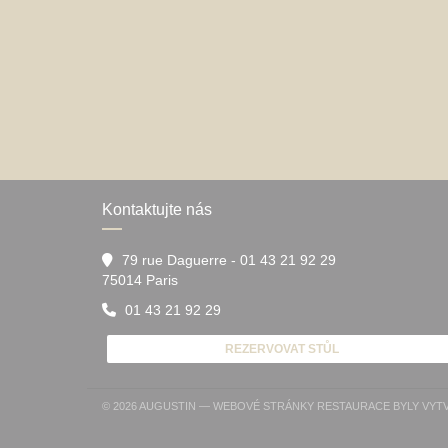
Kontaktujte nás
79 rue Daguerre - 01 43 21 92 29
((otevře se v novém okně))
75014 Paris
01 43 21 92 29
REZERVOVAT STŮL
© 2026 AUGUSTIN — WEBOVÉ STRÁNKY RESTAURACE BYLY VY