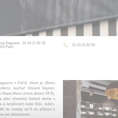
rue Daguerre - 01 43 21 92 29
01 43 21 92 29
((otevře se v novém okně))
014 Paris
guerre v Paříži, která je „Bistro
oderní, kuchař Vincent Deyres,
ě s Mapa Menu (mísa dezert 38 €),
y jako chamtivý bažant terina s
ra a lanýžovým kaše šťáv. Julien,
dělí do soboty od 8 do půlnoci k
e po občerstvení .. ,