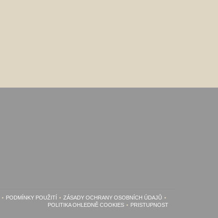
PODMÍNKY POUŽITÍ
ZÁSADY OCHRANY OSOBNÍCH ÚDAJŮ
 V NOVÉM OKNĚ))
((OTEVŘE SE V NOVÉM OKNĚ))
((OTEVŘE SE V NOVÉM OKNĚ))
POLITIKA OHLEDNĚ COOKIES
PRISTUPNOST
((OTEVŘE SE V NOVÉM OKNĚ))
((OTEVŘE SE V NOVÉM OK