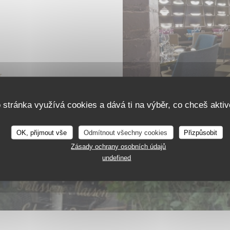
T
o stránka využívá cookies a dává ti na výběr, co chceš aktiv
OK, přijmout vše
Odmítnout všechny cookies
Přizpůsobit
Zásady ochrany osobních údajů
undefined