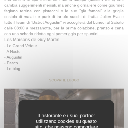
cambia suggerimenti mensili, ma anche giornaliere come gourmet
fagiano terrina con pistacchi o le sue "già famosi" alla griglia
costola di maiale e purè di tartufo succhi di frutta. Julien Eva e
tutto il team di "Bistrot Augustin" vi accoglierà dal Lunedi al Sabato
dalle 08:00 a mezzanotte, per la prima colazione, pranzo e cena
con una scheda ridotta ogni pomeriggio per spuntini .. .
Les Maisons de Guy Martin
-
Le Grand Véfour
-
A Noste
-
Augustin
-
Pasco
-
Le blog
SCOPRI IL LUOGO
Il ristorante e i suoi partner
utilizzano cookies su questo
sito, che possono comportare