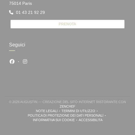
((apre una nuova finestra))
75014 Paris
01 43 21 92 29
PRENOTA
Seguici
Facebook ((apre una nuova finestra))
Instagram ((apre una nuova finestra))
© 2026 AUGUSTIN — CREAZIONE DEL SITO INTERNET RISTORANTE CON
((APRE UNA NUOVA FINESTRA))
ZENCHEF
NOTE LEGALI
TERMINI DI UTILIZZO
((APRE UNA NUOVA FINESTRA))
((APRE UNA NUOVA FINESTRA))
POLITICA DI PROTEZIONE DEI DATI PERSONALI
((APRE UNA NUOVA FINESTRA))
INFORMATIVA SUI COOKIE
ACCESSIBILITA
((APRE UNA NUOVA FINESTRA))
((APRE UNA NUOVA FINESTR