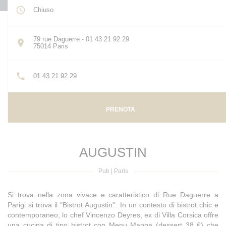
Chiuso
79 rue Daguerre - 01 43 21 92 29
((apre una nuova finestra))
75014 Paris
01 43 21 92 29
PRENOTA
AUGUSTIN
Pub
|
Paris
Si trova nella zona vivace e caratteristico di Rue Daguerre a
Parigi si trova il "Bistrot Augustin". In un contesto di bistrot chic e
contemporaneo, lo chef Vincenzo Deyres, ex di Villa Corsica offre
una cucina di tipo bistrot con Menu Mappa (dessert 38 €) che