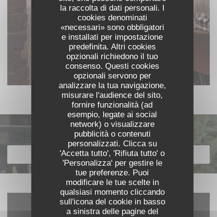
la raccolta di dati personali. I
cookies denominati
«necessari» sono obbligatori
e installati per impostazione
predefinita. Altri cookies
opzionali richiedono il tuo
consenso. Questi cookies
opzionali servono per
analizzare la tua navigazione,
misurare l'audience del sito,
fornire funzionalità (ad
esempio, legate ai social
network) o visualizzare
Scopri la nostra carta
pubblicità o contenuti
personalizzati. Clicca su
'Accetta tutto', 'Rifiuta tutto' o
SCOPRI LA NOSTRA CARTA
'Personalizza' per gestire le
tue preferenze. Puoi
modificare le tue scelte in
qualsiasi momento cliccando
sull'icona del cookie in basso
a sinistra delle pagine del