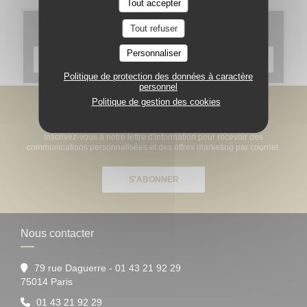
Tout accepter
Cartes & Menus
Tout refuser
Personnaliser
DÉCOUVRIR NOTRE CARTE
Politique de protection des données à caractère
personnel
Politique de gestion des cookies
Newsletter
*
Inscrivez-vous à notre lettre d'information pour recevoir des
communications personnalisées et des offres marketing par courriel.
S'ABONNER
Nous contacter
79 rue Daguerre - 01 43 21 92 29
((ouvre une nouvelle fenêtre))
75014 Paris
01 43 21 92 29