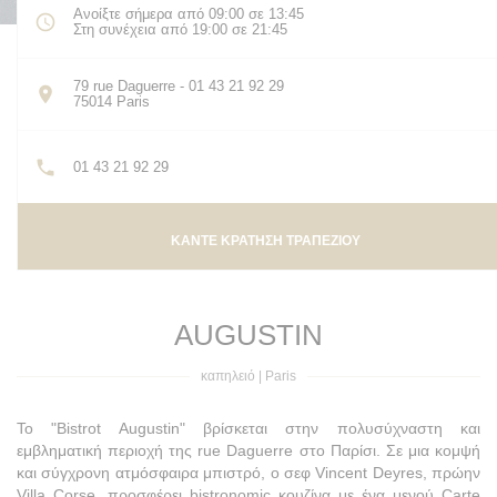
Ανοίξτε σήμερα από 09:00 σε 13:45
Στη συνέχεια από 19:00 σε 21:45
79 rue Daguerre - 01 43 21 92 29
((ανοίγει σε νέο παράθυρο))
75014 Paris
01 43 21 92 29
ΚΆΝΤΕ ΚΡΆΤΗΣΗ ΤΡΑΠΕΖΙΟΎ
AUGUSTIN
καπηλειό
|
Paris
Το "Bistrot Augustin" βρίσκεται στην πολυσύχναστη και
εμβληματική περιοχή της rue Daguerre στο Παρίσι. Σε μια κομψή
και σύγχρονη ατμόσφαιρα μπιστρό, ο σεφ Vincent Deyres, πρώην
Villa Corse, προσφέρει bistronomic κουζίνα με ένα μενού Carte