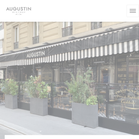
Πίνακας διαχείρισης "Μπισκότων" (Cookies)