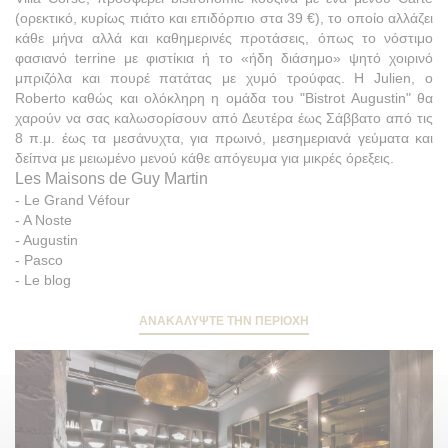
(ορεκτικό, κυρίως πιάτο και επιδόρπιο στα 39 €), το οποίο αλλάζει
κάθε μήνα αλλά και καθημερινές προτάσεις, όπως το νόστιμο
φασιανό terrine με φιστίκια ή το «ήδη διάσημο» ψητό χοιρινό
μπριζόλα και πουρέ πατάτας με χυμό τρούφας. Η Julien, ο
Roberto καθώς και ολόκληρη η ομάδα του "Bistrot Augustin" θα
χαρούν να σας καλωσορίσουν από Δευτέρα έως Σάββατο από τις
8 π.μ. έως τα μεσάνυχτα, για πρωινό, μεσημεριανά γεύματα και
δείπνα με μειωμένο μενού κάθε απόγευμα για μικρές όρεξεις.
Les Maisons de Guy Martin
-
Le Grand Véfour
-
A Noste
-
Augustin
-
Pasco
-
Le blog
ΑΝΑΚΑΛΎΨΤΕ ΤΗΝ ΠΕΡΙΟΧΉ