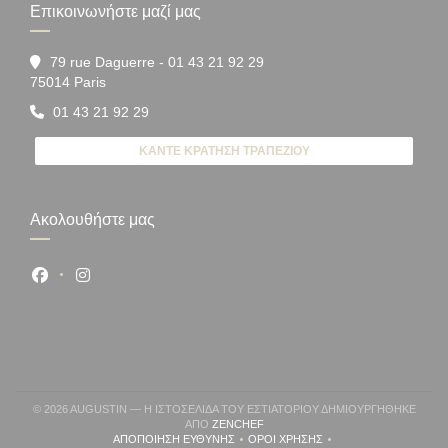
Επικοινωνήστε μαζί μας
79 rue Daguerre - 01 43 21 92 29
((ανοίγει σε νέο παράθυρο))
75014 Paris
01 43 21 92 29
ΚΆΝΤΕ ΚΡΆΤΗΣΗ ΤΡΑΠΕΖΙΟΎ
Ακολουθήστε μας
Facebook ((ανοίγει σε νέο παράθυρο))
Instagram ((ανοίγει σε νέο παράθυρο))
© 2026 AUGUSTIN — Η ΙΣΤΟΣΕΛΊΔΑ ΤΟΥ ΕΣΤΙΑΤΟΡΊΟΥ ΔΗΜΙΟΥΡΓΉΘΗΚΕ
((ΑΝΟΊΓΕΙ ΣΕ ΝΈΟ ΠΑΡΆΘΥΡΟ))
ΑΠΌ
ZENCHEF
ΑΠΟΠΟΊΗΣΗ ΕΥΘΎΝΗΣ
ΌΡΟΙ ΧΡΉΣΗΣ
((ΑΝΟΊΓΕΙ ΣΕ ΝΈΟ ΠΑΡΆΘΥΡΟ))
((ΑΝΟΊΓΕΙ ΣΕ ΝΈΟ ΠΑΡΆΘΥΡΟ