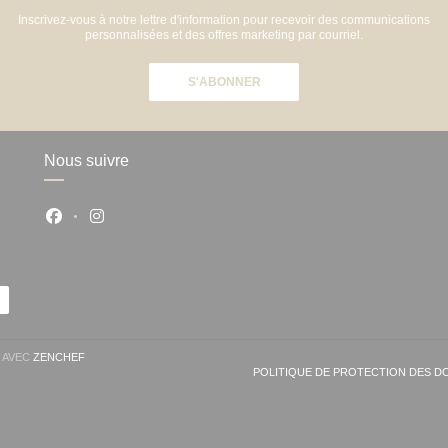
Inscrivez-vous à notre lettre d'information pour recevoir des communications
personnalisées et des offres marketing par courriel.
S'ABONNER
Nous suivre
Facebook ((ouvre une nouvelle fenêtre))
Instagram ((ouvre une nouvelle fenêtre))
((OUVRE UNE NOUVELLE FENÊTRE))
T AVEC
ZENCHEF
POLITIQUE DE PROTECTION DES 