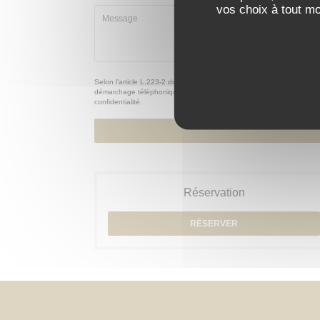
vos choix à tout m
Selon l'article L.223-2 du code de la consommation, il est rappelé qu
démarchage téléphonique Bloctel :
bloctel.gouv.fr
. Pour plus d'infor
confidentialité
.
Réservation
RÉSERVER