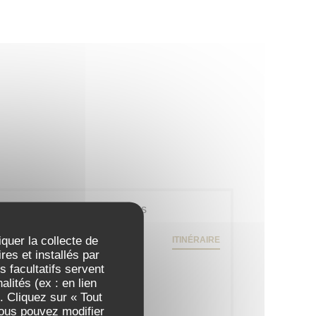
Infos pratiques
79 rue Daguerre - 01 43 21 92 29
iquer la collecte de
ITINÉRAIRE
((ouvre une nouvelle fenêtre))
75014 Paris
es et installés par
 facultatifs servent
Métro
lités (ex : en lien
Gaîté
. Cliquez sur « Tout
Vous pouvez modifier
Station de vélos