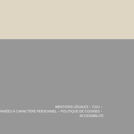
MENTIONS LÉGALES
CGU
((OUVRE UNE NOUVELLE FENÊTRE))
((OUVRE UNE NOUVEL
DONNÉES À CARACTÈRE PERSONNEL
POLITIQUE DE COOKIES
((OUVRE UNE NOUVELLE FENÊTRE))
((OUVRE UNE NOUVELLE FENÊT
ACCESSIBILITE
((OUVRE UNE NOUVELLE 