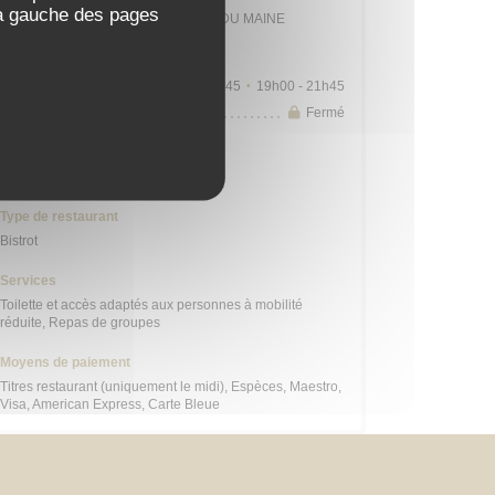
 à gauche des pages
Station n° 14103 132 / 136 AVENUE DU MAINE
Horaires
Lun
-
Sam
09h00 - 13h45
19h00 - 21h45
•
Dimanche
Fermé
Cuisine
Cuisine Créative, Bistronomique
Type de restaurant
Bistrot
Services
Toilette et accès adaptés aux personnes à mobilité
réduite, Repas de groupes
Moyens de paiement
Titres restaurant (uniquement le midi), Espèces, Maestro,
Visa, American Express, Carte Bleue