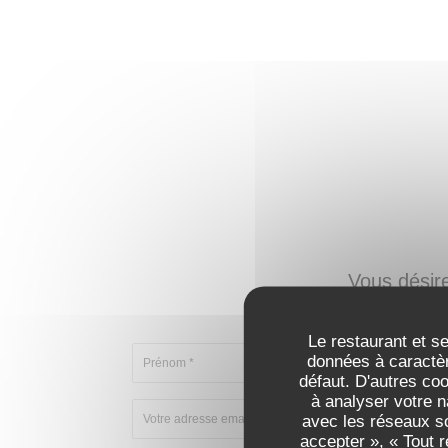
Vous désir
Remplissez le 
Le restaurant et se
données à caractèr
défaut. D'autres co
à analyser votre n
avec les réseaux so
accepter », « Tout 