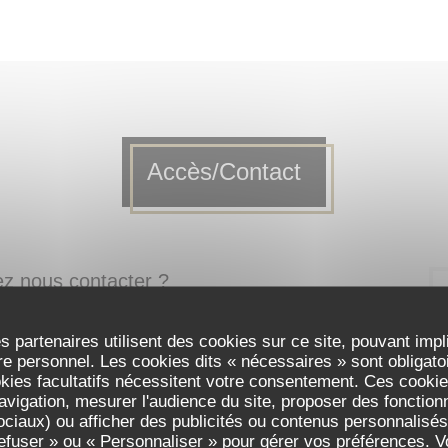
Accès/Contact
ez nous contacter ?
formulaire ci-dessous !
s partenaires utilisent des cookies sur ce site, pouvant impl
e personnel. Les cookies dits « nécessaires » sont obligatoir
okies facultatifs nécessitent votre consentement. Ces cookies
avigation, mesurer l'audience du site, proposer des fonctionna
ciaux) ou afficher des publicités ou contenus personnalisés
refuser » ou « Personnaliser » pour gérer vos préférences. 