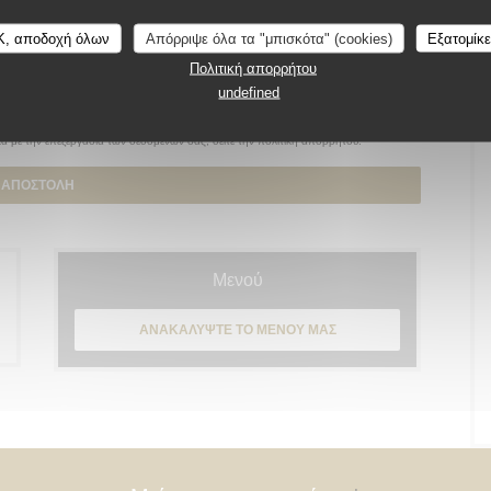
K, αποδοχή όλων
Απόρριψε όλα τα "μπισκότα" (cookies)
Εξατομίκ
Πολιτική απορρήτου
undefined
αίωμα να αντιταχθείτε σε εμπορικές επικοινωνίες. Μπορείτε να εγγραφείτε στο
κά με την επεξεργασία των δεδομένων σας, δείτε την
πολιτική απορρήτου
.
Μενού
ΑΝΑΚΑΛΎΨΤΕ ΤΟ ΜΕΝΟΎ ΜΑΣ