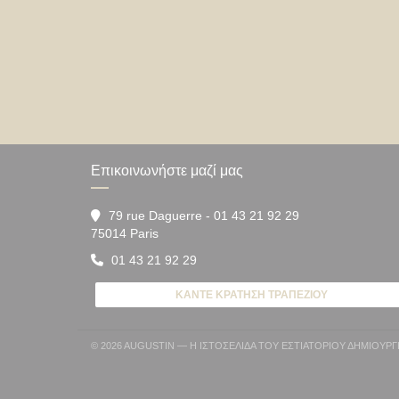
Επικοινωνήστε μαζί μας
79 rue Daguerre - 01 43 21 92 29
((ανοίγει σε νέο παράθυρο))
75014 Paris
01 43 21 92 29
ΚΆΝΤΕ ΚΡΆΤΗΣΗ ΤΡΑΠΕΖΙΟΎ
© 2026 AUGUSTIN — Η ΙΣΤΟΣΕΛΊΔΑ ΤΟΥ ΕΣΤΙΑΤΟΡΊΟΥ ΔΗΜΙΟΥ