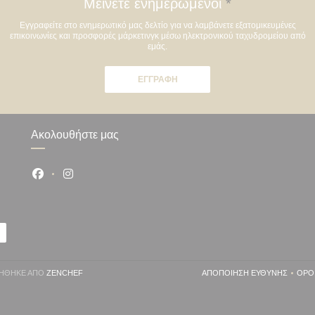
Μείνετε ενημερωμένοι
*
Εγγραφείτε στο ενημερωτικό μας δελτίο για να λαμβάνετε εξατομικευμένες
επικοινωνίες και προσφορές μάρκετινγκ μέσω ηλεκτρονικού ταχυδρομείου από
εμάς.
ΕΓΓΡΑΦΉ
Ακολουθήστε μας
Facebook ((ανοίγει σε νέο παράθυρο))
Instagram ((ανοίγει σε νέο παράθυρο))
((ΑΝΟΊΓΕΙ ΣΕ ΝΈΟ ΠΑΡΆΘΥΡΟ))
ΡΓΉΘΗΚΕ ΑΠΌ
ZENCHEF
ΑΠΟΠΟΊΗΣΗ ΕΥΘΎΝΗΣ
ΌΡΟ
((ΑΝΟΊΓΕΙ ΣΕ ΝΈ