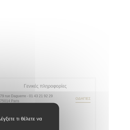
Γενικές πληροφορίες
79 rue Daguerre - 01 43 21 92 29
ΟΔΗΓΊΕΣ
((ανοίγει σε νέο παράθυρο))
75014 Paris
Μετρό
έγξετε τι θέλετε να
Gaîté
Σταθμός ποδηλάτων