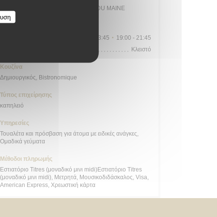
Station n° 14103 132 / 136 AVENUE DU MAINE
ευση
Ώρες λειτουργίας
Δ�
-
Σ�
09:00 - 13:45
19:00 - 21:45
•
Κυριακή
Κλειστό
Κουζίνα
Δημιουργικός, Bistronomique
Τύπος επιχείρησης
καπηλειό
Υπηρεσίες
Τουαλέτα και πρόσβαση για άτομα με ειδικές ανάγκες,
Ομαδικά γεύματα
Μέθοδοι πληρωμής
Εστιατόριο Titres (μοναδικό μινι midi)Εστιατόριο Titres
(μοναδικό μινι midi), Μετρητά, Μουσικοδιδάσκαλος, Visa,
American Express, Χρεωστική κάρτα