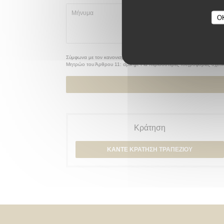
O
Σύμφωνα με τον κανονισμό προστασίας δεδομένων (GDPR), έχετε το δικ
Μητρώο του Άρθρου 11:
dpa.gr
. Για περισσότερες πληροφορίες σχετι
Κράτηση
ΚΆΝΤΕ ΚΡΆΤΗΣΗ ΤΡΑΠΕΖΙΟΎ