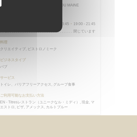
Station n° 14103 132 / 136 AVENUE DU MAINE
営業時間
月
-
土
09:00 - 13:45
19:00 - 21:45
•
日曜日
閉じています
料理
クリエイティブ, ビストロノミーク
ビジネスタイプ
パブ
サービス
トイレ、バリアフリーアクセス, グループ食事
ご利用可能なお支払い方法
EN - Titresレストラン（ユニークなル・ミディ）, 現金, マ
エストロ, ビザ, アメックス, カルトブルー