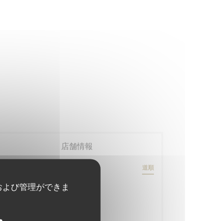
店舗情報
79 rue Daguerre - 01 43 21 92 29
道順
((新しいウィンドウで開きます))
75014 Paris
および管理ができま
最寄り駅
Gaîté
ヴェリブ