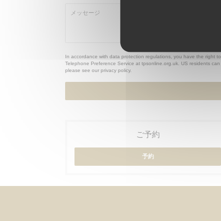
In accordance with data protection regulations, you have the right t
Telephone Preference Service at
tpsonline.org.uk
. US residents can 
please see our
privacy policy
.
ご予約
予約