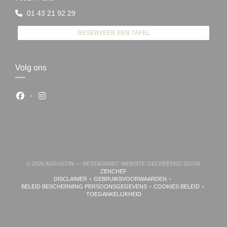
01 43 21 92 29
RESERVEER EEN TAFEL
Volg ons
Facebook ((opent in een nieuw venster))
Instagram ((opent in een nieuw venster))
© 2026 AUGUSTIN — RESTAURANT WEBSITE GECREËERD DOOR
((OPENT IN EEN NIEUW VENSTER))
ZENCHEF
DISCLAIMER
GEBRUIKSVOORWAARDEN
((OPENT IN EEN NIEUW VENSTER))
((OPENT IN EEN NIEUW VENSTER))
BELEID BESCHERMING PERSOONSGEGEVENS
COOKIES BELEID
((OPENT IN EEN NIEUW VENSTER))
((OPENT IN EEN 
TOEGANKELIJKHEID
((OPENT IN EEN NIEUW VENSTER))