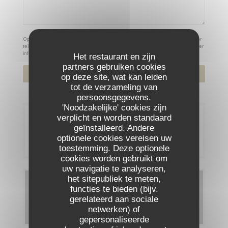
Op grond van de privacywetgeving heeft u het recht om u af te melden voor
telefonische marketing via het Bel-me-niet Register:
bel-me-niet.nl
. Voor meer
informatie over hoe wij uw gegevens verwerken, zie ons
privacybeleid
.
Het restaurant en zijn
partners gebruiken cookies
op deze site, wat kan leiden
tot de verzameling van
persoonsgegevens.
'Noodzakelijke' cookies zijn
verplicht en worden standaard
Reservering
geïnstalleerd. Andere
optionele cookies vereisen uw
RESERVEER EEN TAFEL
toestemming. Deze optionele
cookies worden gebruikt om
uw navigatie te analyseren,
het sitepubliek te meten,
Menu's
functies te bieden (bijv.
gerelateerd aan sociale
ONTDEK ONS MENU
netwerken) of
gepersonaliseerde