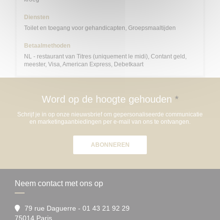
Diensten
Toilet en toegang voor gehandicapten, Groepsmaaltijden
Betaalmethoden
NL - restaurant van Titres (uniquement le midi), Contant geld,
meester, Visa, American Express, Debetkaart
Word op de hoogte gehouden
*
Schrijf je in op onze nieuwsbrief om gepersonaliseerde communicatie
en marketingaanbiedingen per e-mail van ons te ontvangen.
ABONNEREN
Neem contact met ons op
79 rue Daguerre - 01 43 21 92 29
((opent in een nieuw venster))
75014 Paris