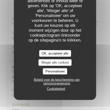
advertenties of inhoud weer te
geven. Klik op 'OK, accepteer
alle', 'Weiger alle' of
Algemene informatie
'Personaliseer' om uw
79 rue Daguerre - 01 43 21 92 29
voorkeuren te beheren. U
ROUTEBESCHRIJVING
((opent in een nieuw venster))
75014 Paris
kunt uw keuzes op elk
moment wijzigen door op het
Ondergrondse
cookiepictogram linksonder
Gaîté
op de sitepagina's te klikken.
Bike station
Station n° 14103 132 / 136 AVENUE DU MAINE
OK, accepteer alle
Openingstijden
Weiger alle cookies
Maa
-
Zat
Personaliseer
09:00 - 13:45
19:00 - 21:45
•
Zondag
Beleid voor de bescherming van
Gesloten
persoonsgegevens
Cookiebeleid
Keuken
Creatief, Bistronomique
Soort bedrijf
kroeg