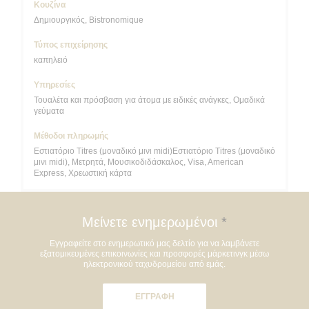
Κουζίνα
Δημιουργικός, Bistronomique
Τύπος επιχείρησης
καπηλειό
Υπηρεσίες
Τουαλέτα και πρόσβαση για άτομα με ειδικές ανάγκες, Ομαδικά
γεύματα
Μέθοδοι πληρωμής
Εστιατόριο Titres (μοναδικό μινι midi)Εστιατόριο Titres (μοναδικό
μινι midi), Μετρητά, Μουσικοδιδάσκαλος, Visa, American
Express, Χρεωστική κάρτα
Μείνετε ενημερωμένοι
*
Εγγραφείτε στο ενημερωτικό μας δελτίο για να λαμβάνετε
εξατομικευμένες επικοινωνίες και προσφορές μάρκετινγκ μέσω
ηλεκτρονικού ταχυδρομείου από εμάς.
ΕΓΓΡΑΦΉ