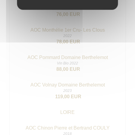
AOC Santenay 1er Cru La Maladière
2023
76,00 EUR
AOC Monthélie 1er Cru- Les Clous
2022
78,00 EUR
AOC Pommard Domaine Berthelemot
Vin Bio 2022
88,00 EUR
AOC Volnay Domaine Berthelemot
2023
119,00 EUR
LOIRE
AOC Chinon Pierre et Bertrand COULY
2018