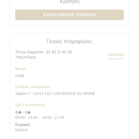
Κράτηση
ΚΆΝΤΕ ΚΡΆΤΗΣΗ ΤΡΑΠΕΖΙΟΎ
Γενικές πληροφορίες
79 rue Daguerre - 01 43 21 92 29
ΟΔΗΓΊΕΣ
((ανοίγει σε νέο παράθυρο))
75014 Paris
Μετρό
Gaîté
Σταθμός ποδηλάτων
Station n° 14103 132 / 136 AVENUE DU MAINE
Ώρες λειτουργίας
Δ�
-
Σ�
09:00 - 13:45
19:00 - 21:45
•
Κυριακή
Κλειστό