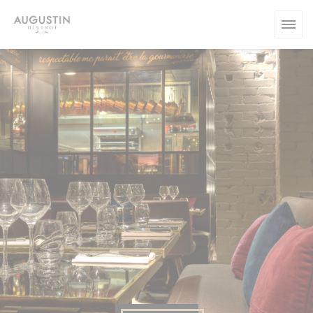
Πίνακας διαχείρισης "Μπισκότων" (Cookies)