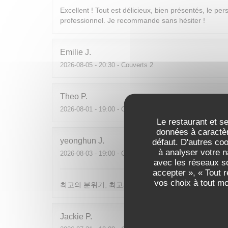
Excellent ! Tout est délicieux, bien présentés, le per
professionnel. Je recommande sans hésiter !
Emilie
J
2026-08-05
- 20:30 - Couverts 2
Theo
P
2026-08-01
- 19:00 - Couverts 2
Le restaurant et se
données à caractèr
yeonghun
J
défaut. D'autres co
à analyser votre n
2026-08-03
- 19:00 - Couverts 4
avec les réseaux so
accepter », « Tout 
vos choix à tout m
최고의 분위기, 최고의 맛, 프랑스어가 서툴지만 서버
Jackie
P