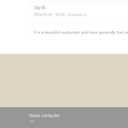
Jay
B
2026-07-20
- 19:00 - Couverts 4
It is a beautiful restaurant and have generally had v
Nous contacter