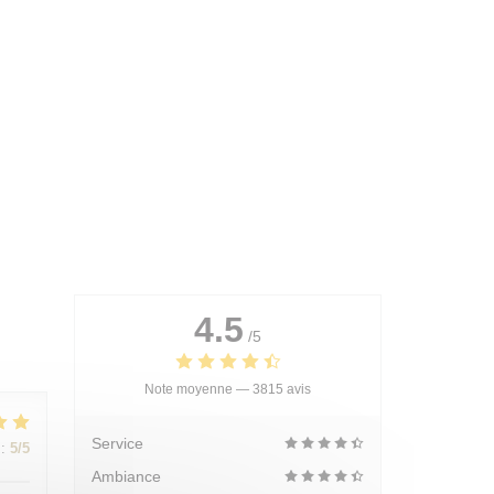
4.5
/5
Note moyenne —
3815 avis
Service
:
5
/5
Ambiance