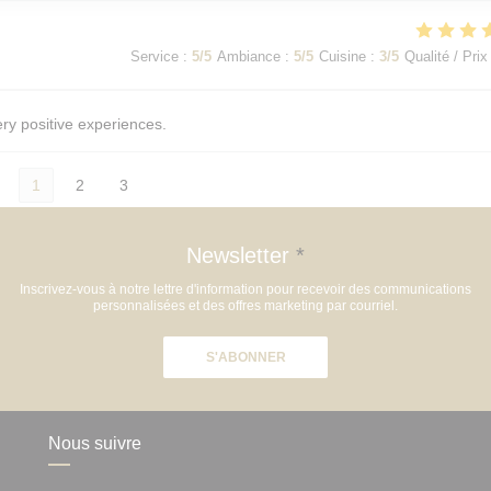
Service
:
5
/5
Ambiance
:
5
/5
Cuisine
:
3
/5
Qualité / Prix
ery positive experiences.
1
2
3
Newsletter
*
Inscrivez-vous à notre lettre d'information pour recevoir des communications
personnalisées et des offres marketing par courriel.
S'ABONNER
Nous suivre