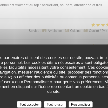
sonnel est vraiment au top : accueillant, souriant, attentionné et très
Service
:
5
/5
Ambiance
:
5
/5
Cuisine
:
5
/5
Qualité / Prix
Service
:
5
/5
Ambiance
:
5
/5
Cuisine
:
5
/5
Qualité / Prix
s partenaires utilisent des cookies sur ce site, pouvant impl
e personnel. Les cookies dits « nécessaires » sont obligatoir
okies facultatifs nécessitent votre consentement. Ces cookies
avigation, mesurer l'audience du site, proposer des fonctionna
Service
:
5
/5
Ambiance
:
5
/5
Cuisine
:
5
/5
Qualité / Prix
ciaux) ou afficher des publicités ou contenus personnalisés
refuser » ou « Personnaliser » pour gérer vos préférences. 
oment en cliquant sur l'icône représentant un cookie en bas
가 친절함
du site.
Tout accepter
Tout refuser
Personnaliser