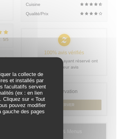
Cuisine
Qualité/Prix
:
5
/5
100% avis vérifiés
Seuls les clients ayant réservé ont
:
5
/5
laissé leur avis
iquer la collecte de
es et installés par
 facultatifs servent
Réservation
lités (ex : en lien
:
5
/5
. Cliquez sur « Tout
Vous pouvez modifier
RÉSERVER
 à gauche des pages
Cartes & Menus