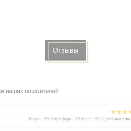
Отзывы
и наших посетителей
Услуги
:
5
/5
Атмосфера
:
5
/5
Меню
:
5
/5
Цена / качество