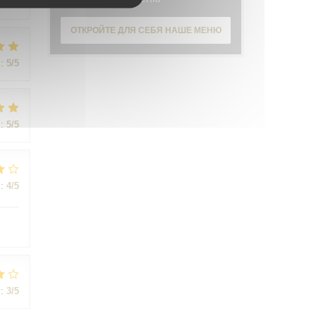
:
5
/5
ОТКРОЙТЕ ДЛЯ СЕБЯ НАШЕ МЕНЮ
:
5
/5
:
5
/5
:
4
/5
:
3
/5