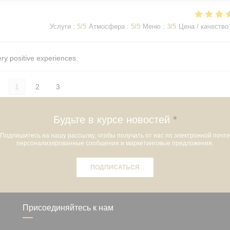
Услуги
:
5
/5
Атмосфера
:
5
/5
Меню
:
3
/5
Цена / качество
ery positive experiences.
1
2
3
Будьте в курсе новостей
*
Подпишитесь на нашу рассылку, чтобы получать от нас по электронной почте
персонализированные сообщения и маркетинговые предложения.
ПОДПИСАТЬСЯ
Присоединяйтесь к нам