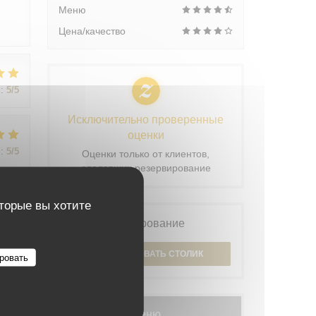
Меню
Цена/качество
:
5
/5
Исключительно проверенные
оценки
:
5
/5
Оценки только от клиентов,
сделавших резервирование
оторые вы хотите
:
5
/5
Бронирование
ЗАБРОНИРОВАТЬ СТОЛИК
ровать
Меню