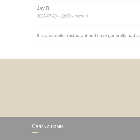
Jay
B
2026-07-20
- 19:00 - гости 4
It is a beautiful restaurant and have generally had v
Связь с нами