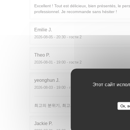
Excellent ! Tout est délicieux, bien présentés, le per
professionnel. Je recommande sans hésiter !
Emilie
J
2026-08-05
- 20:30 - гости 2
Theo
P
2026-08-01
- 19:00 - гости 2
yeonghun
J
Этот сайт испол
2026-08-03
- 19:00 - гости 4
최고의 분위기, 최고의 맛, 프랑스어가 서툴지만 서버
Ок, в
Jackie
P