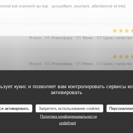
sonnel est vraiment au top : accueillant, souriant, attentionné et très
Услуги
:
5
/5
Атмосфера
:
5
/5
Меню
:
5
/5
Цена / качество
Услуги
:
5
/5
Атмосфера
:
5
/5
Меню
:
5
/5
Цена / качество
ьзует кукис и позволяет вам контролировать сервисы к
Услуги
:
5
/5
Атмосфера
:
5
/5
Меню
:
5
/5
Цена / качество
активировать
가 친절함
се активировать
Запретить использование cookies
Персонализи
Политика конфиденциальности
undefined