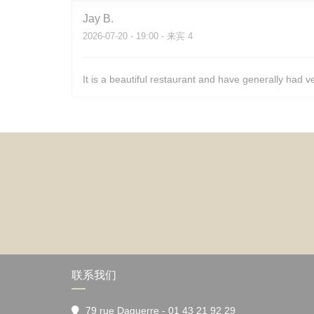
Jay
B
2026-07-20
- 19:00 - 来宾 4
It is a beautiful restaurant and have generally had v
联系我们
79 rue Daguerre - 01 43 21 92 29