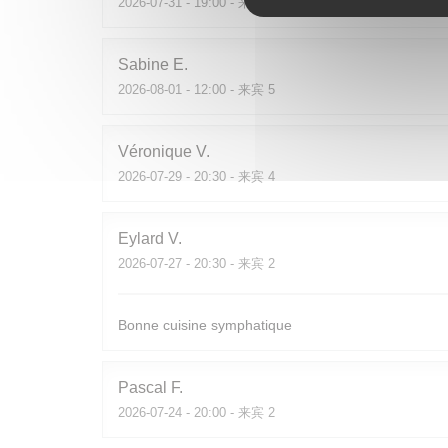
2026-07-31
- 19:00 - 来宾 2
Sabine
E
2026-08-01
- 12:00 - 来宾 5
Véronique
V
2026-07-29
- 20:30 - 来宾 4
Eylard
V
2026-07-27
- 20:30 - 来宾 2
Bonne cuisine symphatique
Pascal
F
2026-07-24
- 20:00 - 来宾 2