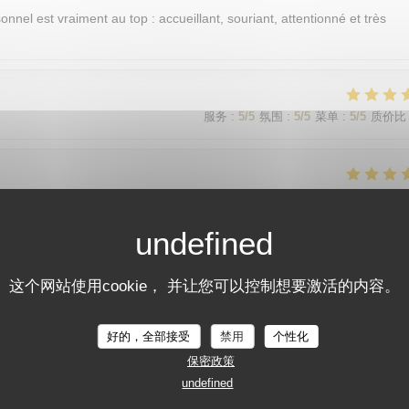
sonnel est vraiment au top : accueillant, souriant, attentionné et très
服务
:
5
/5
氛围
:
5
/5
菜单
:
5
/5
质价比
服务
:
5
/5
氛围
:
5
/5
菜单
:
5
/5
质价比
服务
:
5
/5
氛围
:
5
/5
菜单
:
5
/5
质价比
这个网站使用cookie， 并让您可以控制想要激活的内容。
가 친절함
好的，全部接受
禁用
个性化
保密政策
undefined