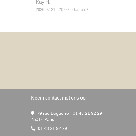
Kay
H
2026-07-21
- 20:00 - Gasten 2
Neem contact met ons op
79 rue Daguerre - 01 43 21 92 29
((opent in een nieuw venster))
75014 Paris
01 43 21 92 29