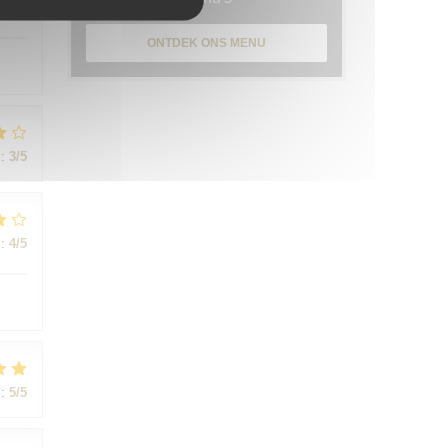
:
4
/5
ONTDEK ONS MENU
:
3
/5
:
4
/5
:
5
/5