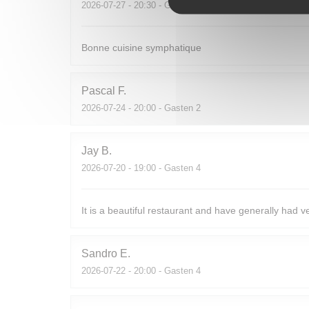
2026-07-27
- 20:30 - Gasten 2
Bonne cuisine symphatique
Pascal
F
2026-07-24
- 20:00 - Gasten 2
Jay
B
2026-07-20
- 19:00 - Gasten 4
It is a beautiful restaurant and have generally had v
Sandro
E
2026-07-22
- 20:00 - Gasten 4