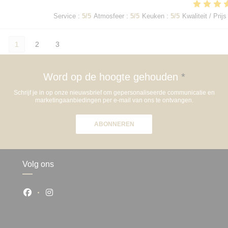
Service
:
5
/5
Atmosfeer
:
5
/5
Keuken
:
5
/5
Kwaliteit / Prijs
1
2
3
Word op de hoogte gehouden
*
Schrijf je in op onze nieuwsbrief om gepersonaliseerde communicatie en
marketingaanbiedingen per e-mail van ons te ontvangen.
ABONNEREN
Volg ons
Facebook ((opent in een nieuw venster))
Instagram ((opent in een nieuw venster))