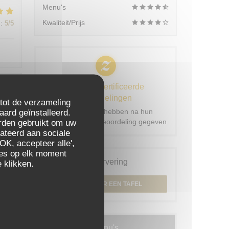
Menu's
Kwaliteit/Prijs
:
5
/5
100% gecertificeerde
beoordelingen
:
5
/5
 tot de verzameling
Onze klanten hebben na hun
aard geïnstalleerd.
reservering een beoordeling gegeven
rden gebruikt om uw
elateerd aan sociale
OK, accepteer alle',
:
5
/5
zes op elk moment
Reservering
 klikken.
RESERVEER EEN TAFEL
:
5
/5
Menu's