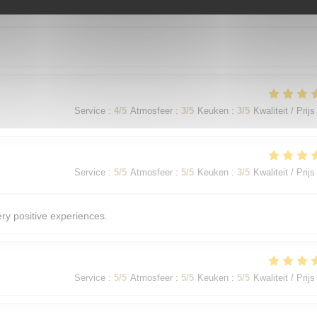
Service
:
4
/5
Atmosfeer
:
4
/5
Keuken
:
4
/5
Kwaliteit / Prijs
Service
:
4
/5
Atmosfeer
:
3
/5
Keuken
:
3
/5
Kwaliteit / Prijs
Service
:
5
/5
Atmosfeer
:
5
/5
Keuken
:
3
/5
Kwaliteit / Prijs
ery positive experiences.
Service
:
5
/5
Atmosfeer
:
5
/5
Keuken
:
5
/5
Kwaliteit / Prijs