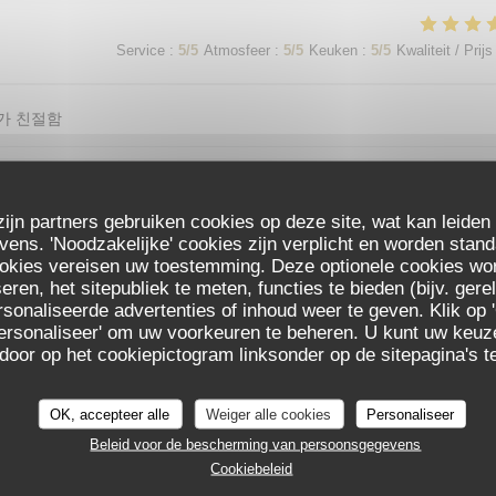
Service
:
5
/5
Atmosfeer
:
5
/5
Keuken
:
5
/5
Kwaliteit / Prijs
가 친절함
Service
:
5
/5
Atmosfeer
:
5
/5
Keuken
:
5
/5
Kwaliteit / Prijs
zijn partners gebruiken cookies op deze site, wat kan leiden
ns. 'Noodzakelijke' cookies zijn verplicht en worden stand
ookies vereisen uw toestemming. Deze optionele cookies wo
eren, het sitepubliek te meten, functies te bieden (bijv. ger
sonaliseerde advertenties of inhoud weer te geven. Klik op '
Service
:
5
/5
Atmosfeer
:
5
/5
Keuken
:
5
/5
Kwaliteit / Prijs
 'Personaliseer' om uw voorkeuren te beheren. U kunt uw keu
 door op het cookiepictogram linksonder op de sitepagina's te
Service
:
5
/5
Atmosfeer
:
5
/5
Keuken
:
5
/5
Kwaliteit / Prijs
OK, accepteer alle
Weiger alle cookies
Personaliseer
Beleid voor de bescherming van persoonsgegevens
Cookiebeleid