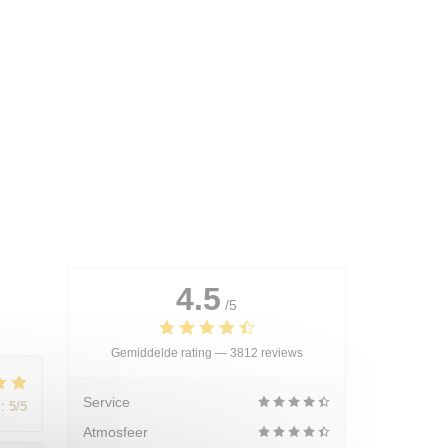
4.5
/5
Gemiddelde rating —
3812 reviews
Service
:
5
/5
Atmosfeer