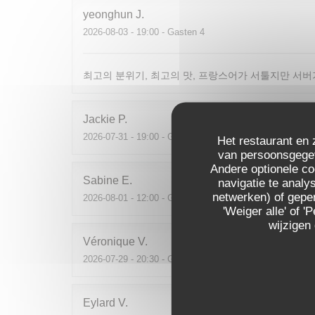
yeonghun
J
2026-08-03
- 19:00 - Gasten 4
최고의 분위기, 최고의 맛, 프랑스어가 서툴지만 서버
Jackie
P
2026-07-31
- 19:00 - Gasten 2
Het restaurant en 
van persoonsgegeve
Andere optionele c
Sabine
E
navigatie te analys
netwerken) of geper
2026-08-01
- 12:00 - Gasten 5
'Weiger alle' of
wijzigen
Véronique
V
2026-07-29
- 20:30 - Gasten 4
Eylard
V