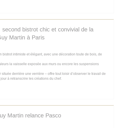
IN EEN NIEUW VENSTER))
 second bistrot chic et convivial de la
Guy Martin à Paris
istrot intimiste et élégant, avec une décoration toute de bois, de
aleurs la vaisselle exposée aux murs ou encore les suspensions
située derrière une verrière – offre tout loisir d’observer le travail de
 jour à retranscrire les créations du chef.
IN EEN NIEUW VENSTER))
uy Martin relance Pasco