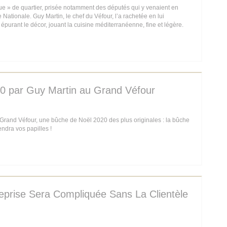
que » de quartier, prisée notamment des députés qui y venaient en
Nationale. Guy Martin, le chef du Véfour, l’a rachetée en lui
épurant le décor, jouant la cuisine méditerranéenne, fine et légère.
IN EEN NIEUW VENSTER))
0 par Guy Martin au Grand Véfour
 Grand Véfour, une bûche de Noël 2020 des plus originales : la bûche
endra vos papilles !
IN EEN NIEUW VENSTER))
eprise Sera Compliquée Sans La Clientèle