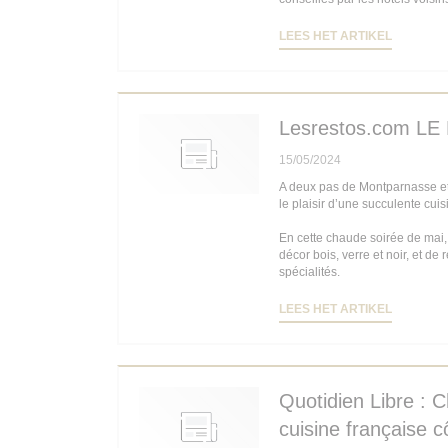
((OPENT 
LEES HET ARTIKEL
Lesrestos.com L
15/05/2024
A deux pas de Montparnasse et
le plaisir d’une succulente cuis
En cette chaude soirée de mai,
décor bois, verre et noir, et de
spécialités.
((OPENT 
LEES HET ARTIKEL
Quotidien Libre : C
cuisine française 