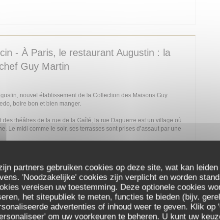
IN EEN NIEUW VENSTER))
n - À Paris, le restaurant Augustin : la
 chef Guy Martin
Augustin, nouvel établissement de la Collection des Maisons Guy
redo, boire bon et bien manger.
es théâtres de la rue de la Gaîté, la rue Daguerre est un village où
he. Le midi comme le soir, ses terrasses sont prises d’assaut par une
IN EEN NIEUW VENSTER))
zijn partners gebruiken cookies op deze site, wat kan leiden
ns. 'Noodzakelijke' cookies zijn verplicht en worden stand
ookies vereisen uw toestemming. Deze optionele cookies wo
eren, het sitepubliek te meten, functies te bieden (bijv. ger
 dure chez Augustin
sonaliseerde advertenties of inhoud weer te geven. Klik op '
 'Personaliseer' om uw voorkeuren te beheren. U kunt uw keu