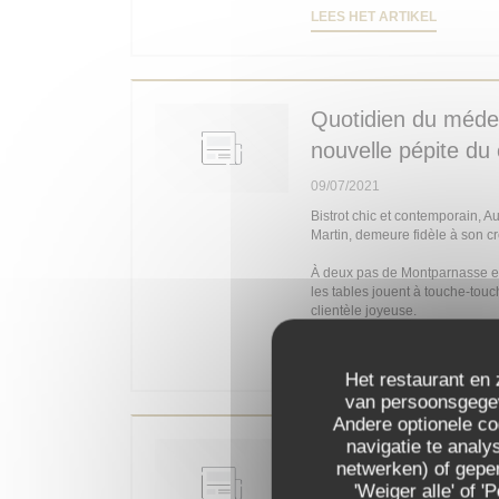
((OPENT 
LEES HET ARTIKEL
Quotidien du médeci
nouvelle pépite du
09/07/2021
Bistrot chic et contemporain, 
Martin, demeure fidèle à son c
À deux pas de Montparnasse et d
les tables jouent à touche-touc
clientèle joyeuse.
((OPENT 
LEES HET ARTIKEL
Het restaurant en 
van persoonsgegeve
Andere optionele c
navigatie te analys
Paris 14e : Deyres
netwerken) of geper
'Weiger alle' of
03/07/2021