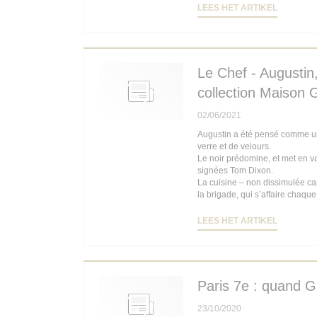
((OPENT 
LEES HET ARTIKEL
Le Chef - Augustin,
collection Maison 
02/06/2021
Augustin a été pensé comme un b
verre et de velours.
Le noir prédomine, et met en v
signées Tom Dixon.
La cuisine – non dissimulée car 
la brigade, qui s’affaire chaque
((OPENT 
LEES HET ARTIKEL
Paris 7e : quand G
23/10/2020