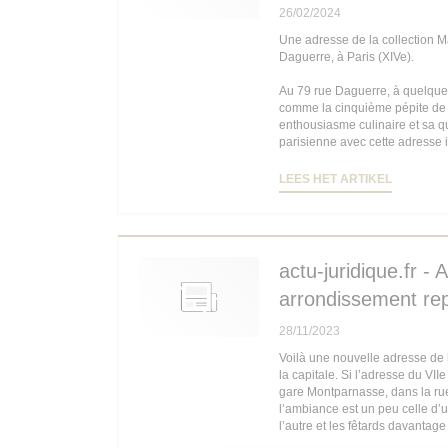
26/02/2024
Une adresse de la collection M
Daguerre, à Paris (XIVe).
Au 79 rue Daguerre, à quelque
comme la cinquième pépite de l
enthousiasme culinaire et sa qu
parisienne avec cette adresse
((OPENT 
LEES HET ARTIKEL
actu-juridique.fr -
arrondissement repr
28/11/2023
Voilà une nouvelle adresse de l
la capitale. Si l’adresse du VII
gare Montparnasse, dans la rue D
l’ambiance est un peu celle d’un
l’autre et les fêtards davantag