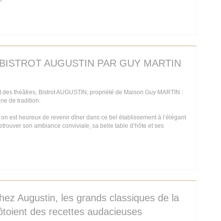
IN EEN NIEUW VENSTER))
E BISTROT AUGUSTIN PAR GUY MARTIN
 des théâtres, Bistrot AUGUSTIN, propriété de Maison Guy MARTIN :
ine de tradition.
 on est heureux de revenir dîner dans ce bel établissement à l’élégant
 retrouver son ambiance conviviale, sa belle table d’hôte et ses
IN EEN NIEUW VENSTER))
hez Augustin, les grands classiques de la
côtoient des recettes audacieuses