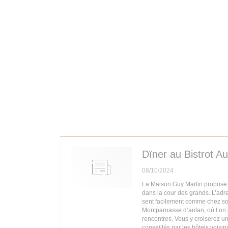
Dïner au Bistrot Au
08/10/2024
La Maison Guy Martin propose a
dans la cour des grands. L’adr
sent facilement comme chez soi
Montparnasse d’antan, où l’on 
rencontres. Vous y croiserez un
conseillés par les hôtels voisin