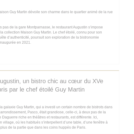
aison Guy Martin dévoile son charme dans le quartier animé de la rue
s pas de la gare Montparnasse, le restaurant Augustin s’impose
a collection Maison Guy Martin. Le chef étoilé, connu pour son
ête d’authenticité, poursuit son exploration de la bistronomie
 inaugurée en 2021.
IN EEN NIEUW VENSTER))
 Augustin, un bistro chic au cœur du XVe
is par le chef étoilé Guy Martin
a galaxie Guy Martin, qui a investi un certain nombre de bistrots dans
e arrondissement, Pasco, était grandiose, celle-ci, à deux pas de la
aguerre riche en théâtres et restaurants, est différente. Ici,
 village, où les habitués s’interpellent d’une table, d’une fenêtre à
e plus de la partie que dans les coins huppés de Paris.