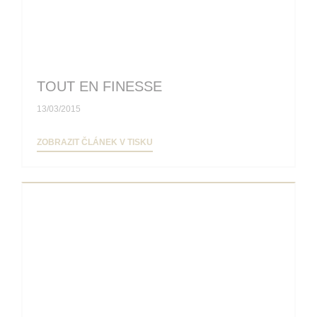
TOUT EN FINESSE
13/03/2015
((OTEVŘE SE V NOVÉM OKNĚ))
ZOBRAZIT ČLÁNEK V TISKU