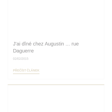
J'ai dîné chez Augustin ... rue
Daguerre
02/02/2015
((OTEVŘE SE V NOVÉM OKNĚ))
PŘEČÍST ČLÁNEK