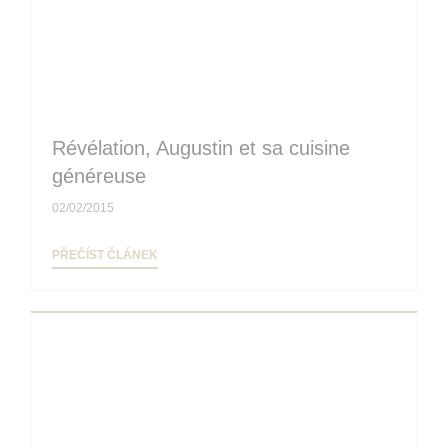
Révélation, Augustin et sa cuisine
généreuse
02/02/2015
((OTEVŘE SE V NOVÉM OKNĚ))
PŘEČÍST ČLÁNEK