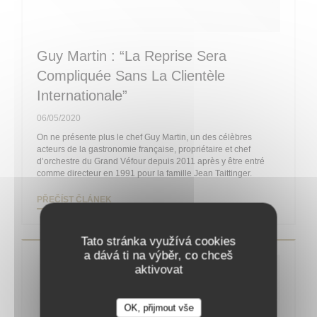
Guy Martin : “La Reprise Sera
Compliquée Sans La Clientèle
Internationale”
06/05/2020
On ne présente plus le chef Guy Martin, un des célèbres
acteurs de la gastronomie française, propriétaire et chef
d’orchestre du Grand Véfour depuis 2011 après y être entré
comme directeur en 1991 pour la famille Jean Taittinger.
((OTEVŘE SE V NOVÉM OKNĚ))
PŘEČÍST ČLÁNEK
Tato stránka využívá cookies
a dává ti na výběr, co chceš
aktivovat
OK, přijmout vše