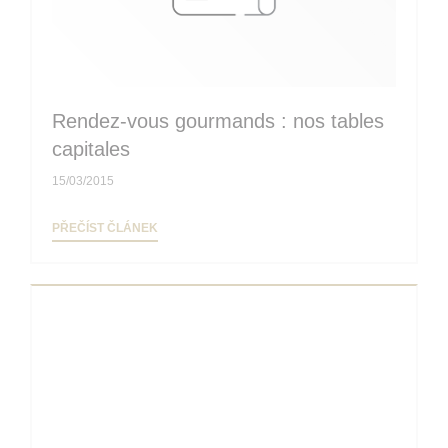
Rendez-vous gourmands : nos tables
capitales
15/03/2015
((OTEVŘE SE V NOVÉM OKNĚ))
PŘEČÍST ČLÁNEK