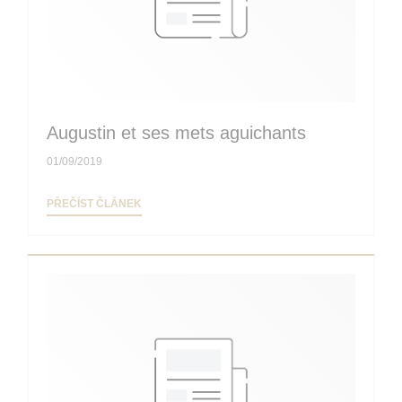
Augustin et ses mets aguichants
01/09/2019
((OTEVŘE SE V NOVÉM OKNĚ))
PŘEČÍST ČLÁNEK