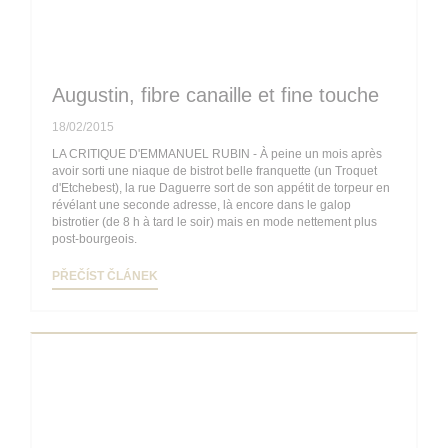
Augustin, fibre canaille et fine touche
18/02/2015
LA CRITIQUE D'EMMANUEL RUBIN - À peine un mois après
avoir sorti une niaque de bistrot belle franquette (un Troquet
d'Etchebest), la rue Daguerre sort de son appétit de torpeur en
révélant une seconde adresse, là encore dans le galop
bistrotier (de 8 h à tard le soir) mais en mode nettement plus
post-bourgeois.
((OTEVŘE SE V NOVÉM OKNĚ))
PŘEČÍST ČLÁNEK