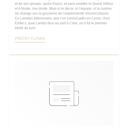
et de son groupe, après Pasco, et sans omettre le Grand Véfour
et A Noste, rive droite. Mais ni le décor, ni l’équipe, ni la cuisine
ne change sus la gouverne de l’expérimenté Vincent Deyres.
Ce Landais débonnaire, que l’on connut jadis en Corse, chez
Emile’s, quai Landry face au port à Calvi, où il fut le premier
étoilé du port.
((OTEVŘE SE V NOVÉM OKNĚ))
PŘEČÍST ČLÁNEK