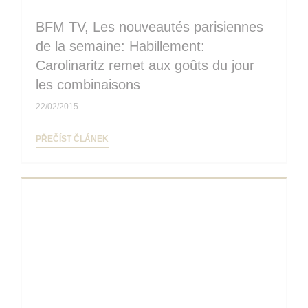
BFM TV, Les nouveautés parisiennes
de la semaine: Habillement:
Carolinaritz remet aux goûts du jour
les combinaisons
22/02/2015
((OTEVŘE SE V NOVÉM OKNĚ))
PŘEČÍST ČLÁNEK