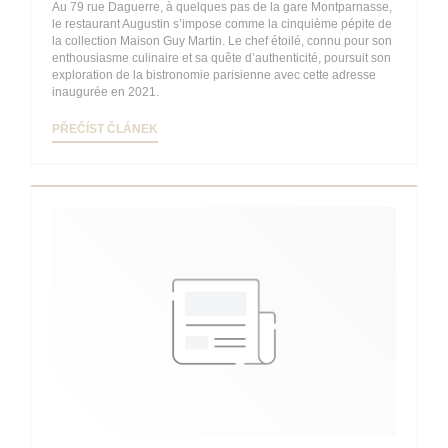
Au 79 rue Daguerre, à quelques pas de la gare Montparnasse,
le restaurant Augustin s’impose comme la cinquième pépite de
la collection Maison Guy Martin. Le chef étoilé, connu pour son
enthousiasme culinaire et sa quête d’authenticité, poursuit son
exploration de la bistronomie parisienne avec cette adresse
inaugurée en 2021.
((OTEVŘE SE V NOVÉM OKNĚ))
PŘEČÍST ČLÁNEK