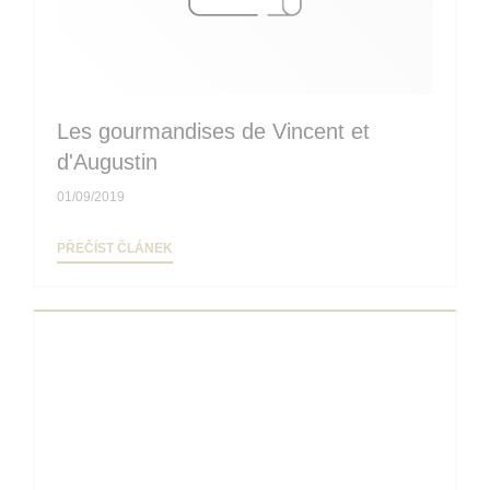
Les gourmandises de Vincent et
d'Augustin
01/09/2019
((OTEVŘE SE V NOVÉM OKNĚ))
PŘEČÍST ČLÁNEK