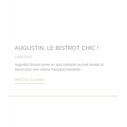
AUGUSTIN, LE BISTROT CHIC !
10/02/2015
Augustin Grisoni ouvre un spot culinaire au look design et
épuré pour une cuisine française travaillée....
((OTEVŘE SE V NOVÉM OKNĚ))
PŘEČÍST ČLÁNEK