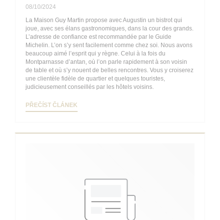
08/10/2024
La Maison Guy Martin propose avec Augustin un bistrot qui
joue, avec ses élans gastronomiques, dans la cour des grands.
L’adresse de confiance est recommandée par le Guide
Michelin. L’on s’y sent facilement comme chez soi. Nous avons
beaucoup aimé l’esprit qui y règne. Celui à la fois du
Montparnasse d’antan, où l’on parle rapidement à son voisin
de table et où s’y nouent de belles rencontres. Vous y croiserez
une clientèle fidèle de quartier et quelques touristes,
judicieusement conseillés par les hôtels voisins.
((OTEVŘE SE V NOVÉM OKNĚ))
PŘEČÍST ČLÁNEK