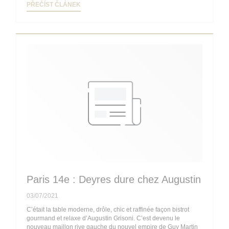
((OTEVŘE SE V NOVÉM OKNĚ))
PŘEČÍST ČLÁNEK
Paris 14e : Deyres dure chez Augustin
03/07/2021
C’était la table moderne, drôle, chic et raffinée façon bistrot
gourmand et relaxe d’Augustin Grisoni. C’est devenu le
nouveau maillon rive gauche du nouvel empire de Guy Martin