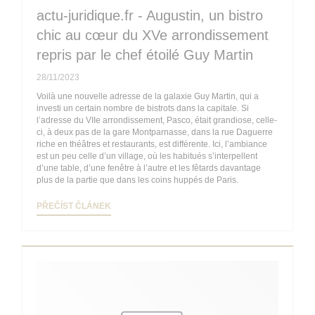
actu-juridique.fr - Augustin, un bistro
chic au cœur du XVe arrondissement
repris par le chef étoilé Guy Martin
28/11/2023
Voilà une nouvelle adresse de la galaxie Guy Martin, qui a
investi un certain nombre de bistrots dans la capitale. Si
l’adresse du VIIe arrondissement, Pasco, était grandiose, celle-
ci, à deux pas de la gare Montparnasse, dans la rue Daguerre
riche en théâtres et restaurants, est différente. Ici, l’ambiance
est un peu celle d’un village, où les habitués s’interpellent
d’une table, d’une fenêtre à l’autre et les fêtards davantage
plus de la partie que dans les coins huppés de Paris.
((OTEVŘE SE V NOVÉM OKNĚ))
PŘEČÍST ČLÁNEK