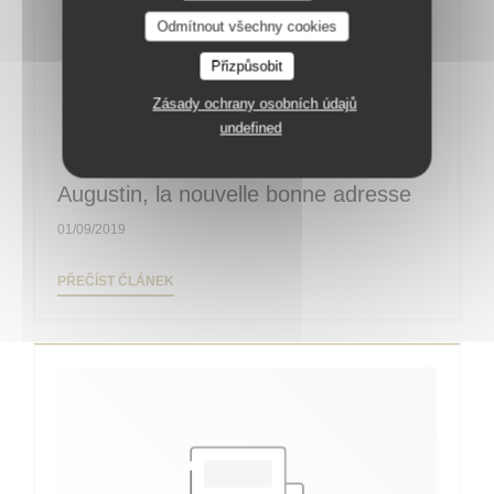
Odmítnout všechny cookies
Přizpůsobit
Zásady ochrany osobních údajů
undefined
Augustin, la nouvelle bonne adresse
01/09/2019
((OTEVŘE SE V NOVÉM OKNĚ))
PŘEČÍST ČLÁNEK