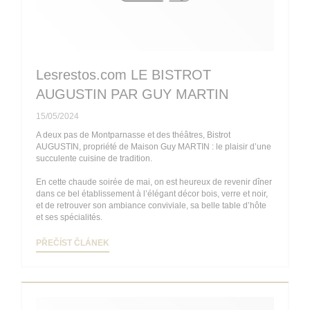
Lesrestos.com LE BISTROT
AUGUSTIN PAR GUY MARTIN
15/05/2024
A deux pas de Montparnasse et des théâtres, Bistrot
AUGUSTIN, propriété de Maison Guy MARTIN : le plaisir d’une
succulente cuisine de tradition.
En cette chaude soirée de mai, on est heureux de revenir dîner
dans ce bel établissement à l’élégant décor bois, verre et noir,
et de retrouver son ambiance conviviale, sa belle table d’hôte
et ses spécialités.
((OTEVŘE SE V NOVÉM OKNĚ))
PŘEČÍST ČLÁNEK