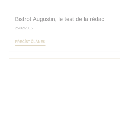
Bistrot Augustin, le test de la rédac
25/02/2015
((OTEVŘE SE V NOVÉM OKNĚ))
PŘEČÍST ČLÁNEK