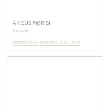
A NOUS P@RIS!
10/03/2015
((OTEVŘE SE V NOVÉM OKNĚ))
((OTEVŘE SE V NOV
PŘEČÍST ČLÁNEK
ZOBRAZIT ČLÁNEK V TISKU