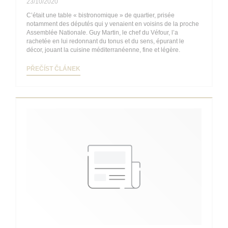
23/10/2020
C’était une table « bistronomique » de quartier, prisée
notamment des députés qui y venaient en voisins de la proche
Assemblée Nationale. Guy Martin, le chef du Véfour, l’a
rachetée en lui redonnant du tonus et du sens, épurant le
décor, jouant la cuisine méditerranéenne, fine et légère.
((OTEVŘE SE V NOVÉM OKNĚ))
PŘEČÍST ČLÁNEK