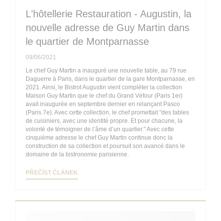
L'hôtellerie Restauration - Augustin, la
nouvelle adresse de Guy Martin dans
le quartier de Montparnasse
09/06/2021
Le chef Guy Martin a inauguré une nouvelle table, au 79 rue
Daguerre à Paris, dans le quartier de la gare Montparnasse, en
2021. Ainsi, le Bistrot Augustin vient compléter la collection
Maison Guy Martin que le chef du Grand Véfour (Paris 1er)
avait inaugurée en septembre dernier en relançant Pasco
(Paris 7e). Avec cette collection, le chef promettait "des tables
de cuisiniers, avec une identité propre. Et pour chacune, la
volonté de témoigner de l’âme d’un quartier." Avec cette
cinquième adresse le chef Guy Martin continue donc la
construction de sa collection et poursuit son avancé dans le
domaine de la bistronomie parisienne.
((OTEVŘE SE V NOVÉM OKNĚ))
PŘEČÍST ČLÁNEK