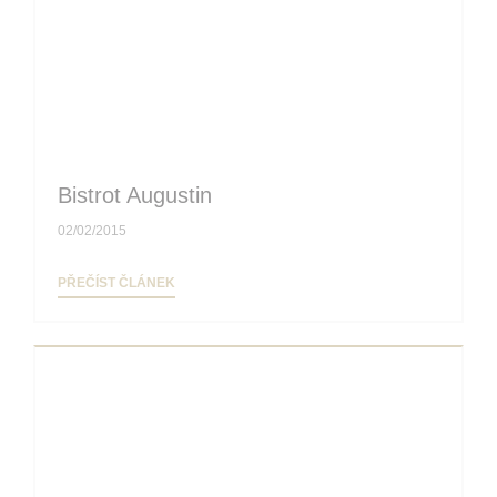
Bistrot Augustin
02/02/2015
((OTEVŘE SE V NOVÉM OKNĚ))
PŘEČÍST ČLÁNEK