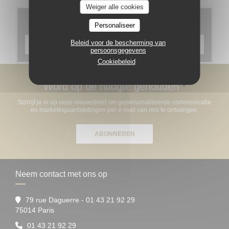
Weiger alle cookies
Menu's
Personaliseer
Beleid voor de bescherming van
ONTDEK ONS MENU
persoonsgegevens
Cookiebeleid
Word op de hoogte gehouden
*
Schrijf je in op onze nieuwsbrief om gepersonaliseerde communicatie
en marketingaanbiedingen per e-mail van ons te ontvangen.
ABONNEREN
Neem contact met ons op
79 rue Daguerre - 01 43 21 92 29
((opent in een nieuw venster))
75014 Paris
01 43 21 92 29