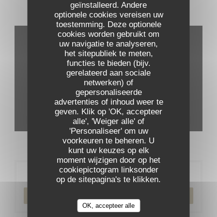
geïnstalleerd. Andere
optionele cookies vereisen uw
Virtuele tour
toestemming. Deze optionele
cookies worden gebruikt om
uw navigatie te analyseren,
het sitepubliek te meten,
functies te bieden (bijv.
gerelateerd aan sociale
netwerken) of
gepersonaliseerde
advertenties of inhoud weer te
geven. Klik op 'OK, accepteer
alle', 'Weiger alle' of
'Personaliseer' om uw
voorkeuren te beheren. U
kunt uw keuzes op elk
moment wijzigen door op het
cookiepictogram linksonder
Reservering
op de sitepagina's te klikken.
RESERVEER EEN TAFEL
OK, accepteer alle