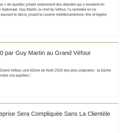
que » de quartier, prisée notamment des députés qui y venaient en
Nationale. Guy Martin, le chef du Véfour, l’a rachetée en lui
épurant le décor, jouant la cuisine méditerranéenne, fine et légère.
ET EIN NEUES FENSTER))
0 par Guy Martin au Grand Véfour
 Grand Véfour, une bûche de Noël 2020 des plus originales : la bûche
endra vos papilles !
ET EIN NEUES FENSTER))
eprise Sera Compliquée Sans La Clientèle