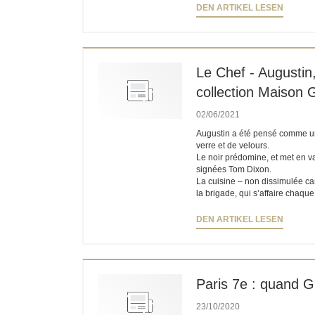
((ÖFFN
DEN ARTIKEL LESEN
Le Chef - Augustin,
collection Maison 
02/06/2021
Augustin a été pensé comme un b
verre et de velours.
Le noir prédomine, et met en v
signées Tom Dixon.
La cuisine – non dissimulée car 
la brigade, qui s’affaire chaque
((ÖFFN
DEN ARTIKEL LESEN
Paris 7e : quand G
23/10/2020