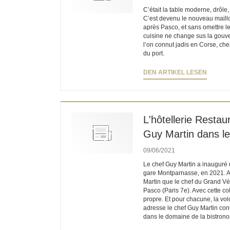
C’était la table moderne, drôle,
C’est devenu le nouveau maill
après Pasco, et sans omettre le 
cuisine ne change sus la gouv
l’on connut jadis en Corse, chez
du port.
((ÖFFN
DEN ARTIKEL LESEN
L'hôtellerie Restau
Guy Martin dans l
09/06/2021
Le chef Guy Martin a inauguré u
gare Montparnasse, en 2021. Ain
Martin que le chef du Grand Vé
Pasco (Paris 7e). Avec cette col
propre. Et pour chacune, la vol
adresse le chef Guy Martin cont
dans le domaine de la bistrono