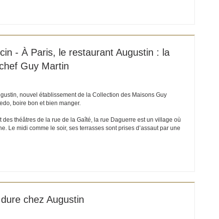
ET EIN NEUES FENSTER))
n - À Paris, le restaurant Augustin : la
 chef Guy Martin
Augustin, nouvel établissement de la Collection des Maisons Guy
redo, boire bon et bien manger.
es théâtres de la rue de la Gaîté, la rue Daguerre est un village où
he. Le midi comme le soir, ses terrasses sont prises d’assaut par une
ET EIN NEUES FENSTER))
 dure chez Augustin