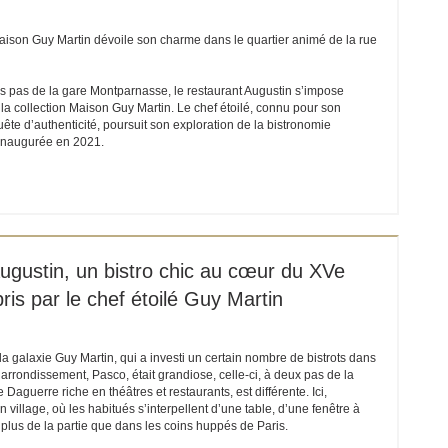
aison Guy Martin dévoile son charme dans le quartier animé de la rue
s pas de la gare Montparnasse, le restaurant Augustin s’impose
a collection Maison Guy Martin. Le chef étoilé, connu pour son
ête d’authenticité, poursuit son exploration de la bistronomie
 inaugurée en 2021.
ET EIN NEUES FENSTER))
 Augustin, un bistro chic au cœur du XVe
is par le chef étoilé Guy Martin
a galaxie Guy Martin, qui a investi un certain nombre de bistrots dans
e arrondissement, Pasco, était grandiose, celle-ci, à deux pas de la
aguerre riche en théâtres et restaurants, est différente. Ici,
 village, où les habitués s’interpellent d’une table, d’une fenêtre à
e plus de la partie que dans les coins huppés de Paris.