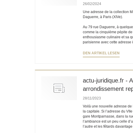
26/02/2024
Une adresse de la collection M
Daguerre, à Paris (XIVe).
Au 79 rue Daguerre, à quelque
comme la cinquième pépite de l
enthousiasme culinaire et sa qu
parisienne avec cette adresse
((ÖFFN
DEN ARTIKEL LESEN
actu-juridique.fr -
arrondissement repr
28/11/2023
Voilà une nouvelle adresse de l
la capitale. Si l’adresse du VII
gare Montparnasse, dans la rue D
l’ambiance est un peu celle d’un
l’autre et les fêtards davantag