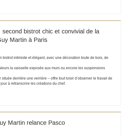
ET EIN NEUES FENSTER))
 second bistrot chic et convivial de la
Guy Martin à Paris
istrot intimiste et élégant, avec une décoration toute de bois, de
aleurs la vaisselle exposée aux murs ou encore les suspensions
située derrière une verrière – offre tout loisir d’observer le travail de
 jour à retranscrire les créations du chef.
ET EIN NEUES FENSTER))
uy Martin relance Pasco