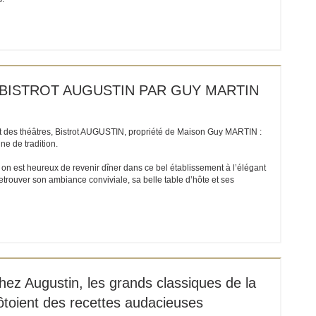
ET EIN NEUES FENSTER))
E BISTROT AUGUSTIN PAR GUY MARTIN
 des théâtres, Bistrot AUGUSTIN, propriété de Maison Guy MARTIN :
ine de tradition.
 on est heureux de revenir dîner dans ce bel établissement à l’élégant
 retrouver son ambiance conviviale, sa belle table d’hôte et ses
ET EIN NEUES FENSTER))
hez Augustin, les grands classiques de la
côtoient des recettes audacieuses