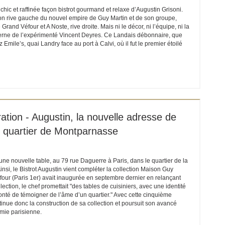
 chic et raffinée façon bistrot gourmand et relaxe d’Augustin Grisoni.
on rive gauche du nouvel empire de Guy Martin et de son groupe,
Grand Véfour et A Noste, rive droite. Mais ni le décor, ni l’équipe, ni la
erne de l’expérimenté Vincent Deyres. Ce Landais débonnaire, que
 Emile’s, quai Landry face au port à Calvi, où il fut le premier étoilé
ET EIN NEUES FENSTER))
ration - Augustin, la nouvelle adresse de
e quartier de Montparnasse
ne nouvelle table, au 79 rue Daguerre à Paris, dans le quartier de la
si, le Bistrot Augustin vient compléter la collection Maison Guy
four (Paris 1er) avait inaugurée en septembre dernier en relançant
lection, le chef promettait "des tables de cuisiniers, avec une identité
onté de témoigner de l’âme d’un quartier." Avec cette cinquième
inue donc la construction de sa collection et poursuit son avancé
mie parisienne.