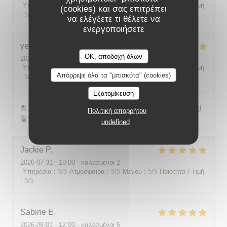
Υπηρεσία
:
5
/5
Ατμόσφαιρα
:
5
/5
Μενού
:
5
/5
Ποιότητα / Τιμή
(cookies) και σας επιτρέπει
:
5
/5
να ελέγξετε τι θέλετε να
ενεργοποιήσετε
yeonghun
J
OK, αποδοχή όλων
2026-08-03
- 19:00 - καλεσμένοι 4
Υπηρεσία
:
5
/5
Ατμόσφαιρα
:
5
/5
Μενού
:
5
/5
Ποιότητα / Τιμή
Απόρριψε όλα τα "μπισκότα" (cookies)
:
5
/5
Εξατομίκευση
최고의 분위기, 최고의 맛, 프랑스어가 서툴지만 서버가 친
Πολιτική απορρήτου
절함
undefined
Jackie
P
2026-07-31
- 19:00 - καλεσμένοι 2
Υπηρεσία
:
5
/5
Ατμόσφαιρα
:
5
/5
Μενού
:
5
/5
Ποιότητα / Τιμή
:
5
/5
Sabine
E
2026-08-01
- 12:00 - καλεσμένοι 5