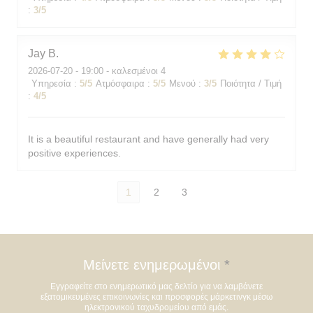
:
3
/5
Jay
B
2026-07-20
- 19:00 - καλεσμένοι 4
Υπηρεσία
:
5
/5
Ατμόσφαιρα
:
5
/5
Μενού
:
3
/5
Ποιότητα / Τιμή
:
4
/5
It is a beautiful restaurant and have generally had very
positive experiences.
1
2
3
Μείνετε ενημερωμένοι
*
Εγγραφείτε στο ενημερωτικό μας δελτίο για να λαμβάνετε
εξατομικευμένες επικοινωνίες και προσφορές μάρκετινγκ μέσω
ηλεκτρονικού ταχυδρομείου από εμάς.