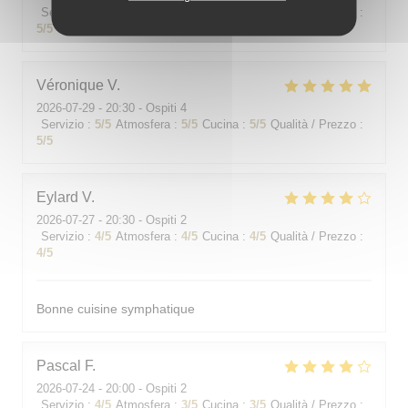
Servizio
:
5
/5
Atmosfera
:
5
/5
Cucina
:
5
/5
Qualità / Prezzo
:
5
/5
Véronique
V
2026-07-29
- 20:30 - Ospiti 4
Servizio
:
5
/5
Atmosfera
:
5
/5
Cucina
:
5
/5
Qualità / Prezzo
:
5
/5
Eylard
V
2026-07-27
- 20:30 - Ospiti 2
Servizio
:
4
/5
Atmosfera
:
4
/5
Cucina
:
4
/5
Qualità / Prezzo
:
4
/5
Bonne cuisine symphatique
Pascal
F
2026-07-24
- 20:00 - Ospiti 2
Servizio
:
4
/5
Atmosfera
:
3
/5
Cucina
:
3
/5
Qualità / Prezzo
: