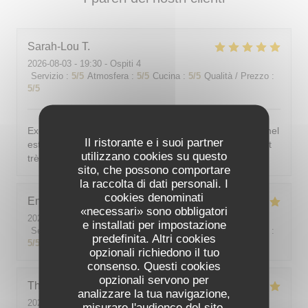
Sarah-Lou
T
2026-08-03
- 19:30 - Ospiti 4
Servizio
:
5
/5
Atmosfera
:
5
/5
Cucina
:
5
/5
Qualità / Prezzo
:
5
/5
Excellent ! Tout est délicieux, bien présentés, le personnel
Il ristorante e i suoi partner
est vraiment au top : accueillant, souriant, attentionné et
utilizzano cookies su questo
très professionnel. Je recommande sans hésiter !
sito, che possono comportare
la raccolta di dati personali. I
cookies denominati
Emilie
J
«necessari» sono obbligatori
2026-08-05
- 20:30 - Ospiti 2
e installati per impostazione
Servizio
:
5
/5
Atmosfera
:
5
/5
Cucina
:
5
/5
Qualità / Prezzo
:
predefinita. Altri cookies
5
/5
opzionali richiedono il tuo
consenso. Questi cookies
opzionali servono per
Theo
P
analizzare la tua navigazione,
2026-08-01
- 19:00 - Ospiti 2
misurare l'audience del sito,