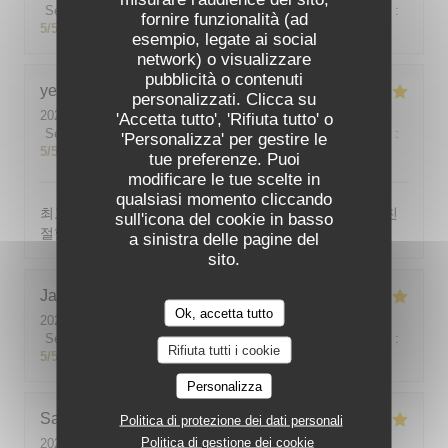
Servizio
:
5
/5
Atmosfera
:
5
/5
Cucina
:
5
/5
Qualità / Prezzo
:
fornire funzionalità (ad
5
/5
esempio, legate ai social
network) o visualizzare
pubblicità o contenuti
yeonghun
J
personalizzati. Clicca su
2026-08-03
- 19:00 - Ospiti 4
'Accetta tutto', 'Rifiuta tutto' o
Servizio
:
5
/5
Atmosfera
:
5
/5
Cucina
:
5
/5
Qualità / Prezzo
:
'Personalizza' per gestire le
5
/5
tue preferenze. Puoi
modificare le tue scelte in
qualsiasi momento cliccando
최고의 분위기, 최고의 맛, 프랑스어가 서툴지만 서버가 친
sull'icona del cookie in basso
절함
a sinistra delle pagine del
sito.
Jackie
P
Ok, accetta tutto
2026-07-31
- 19:00 - Ospiti 2
Servizio
:
5
/5
Atmosfera
:
5
/5
Cucina
:
5
/5
Qualità / Prezzo
:
Rifiuta tutti i cookie
5
/5
Personalizza
Sabine
E
Politica di protezione dei dati personali
Politica di gestione dei cookie
2026-08-01
- 12:00 - Ospiti 5