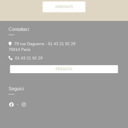
ABBONATI
Contattaci
79 rue Daguerre - 01 43 21 92 29
((apre una nuova finestra))
75014 Paris
01 43 21 92 29
PRENOTA
Seguici
Facebook ((apre una nuova finestra))
Instagram ((apre una nuova finestra))