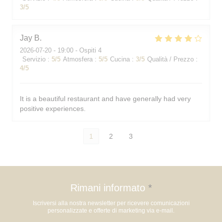
3
/5
Jay
B
2026-07-20
- 19:00 - Ospiti 4
Servizio
:
5
/5
Atmosfera
:
5
/5
Cucina
:
3
/5
Qualità / Prezzo
:
4
/5
It is a beautiful restaurant and have generally had very
positive experiences.
1
2
3
Rimani informato
*
Iscriversi alla nostra newsletter per ricevere comunicazioni
personalizzate e offerte di marketing via e-mail.