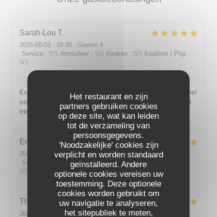
Sarah-Lou
T
2026-08-03
- 19:30 - Gasten 4
Service
:
5
/5
Atmosfeer
:
5
/5
Keuken
:
5
/5
Kwaliteit / Prijs
:
5
/5
Excellent ! Tout est délicieux, bien présentés, le personnel
Het restaurant en zijn
est vraiment au top : accueillant, souriant, attentionné et
partners gebruiken cookies
très professionnel. Je recommande sans hésiter !
op deze site, wat kan leiden
tot de verzameling van
persoonsgegevens.
Emilie
J
'Noodzakelijke' cookies zijn
2026-08-05
- 20:30 - Gasten 2
verplicht en worden standaard
Service
:
5
/5
Atmosfeer
:
5
/5
Keuken
:
5
/5
Kwaliteit / Prijs
:
geïnstalleerd. Andere
5
/5
optionele cookies vereisen uw
toestemming. Deze optionele
cookies worden gebruikt om
Theo
P
uw navigatie te analyseren,
het sitepubliek te meten,
2026-08-01
- 19:00 - Gasten 2