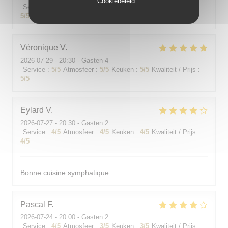
Cookiebeleid
Service
:
5
/5
Atmosfeer
:
5
/5
Keuken
:
5
/5
Kwaliteit / Prijs
:
5
/5
Véronique
V
2026-07-29
- 20:30 - Gasten 4
Service
:
5
/5
Atmosfeer
:
5
/5
Keuken
:
5
/5
Kwaliteit / Prijs
:
5
/5
Eylard
V
2026-07-27
- 20:30 - Gasten 2
Service
:
4
/5
Atmosfeer
:
4
/5
Keuken
:
4
/5
Kwaliteit / Prijs
:
4
/5
Bonne cuisine symphatique
Pascal
F
2026-07-24
- 20:00 - Gasten 2
Service
:
4
/5
Atmosfeer
:
3
/5
Keuken
:
3
/5
Kwaliteit / Prijs
: