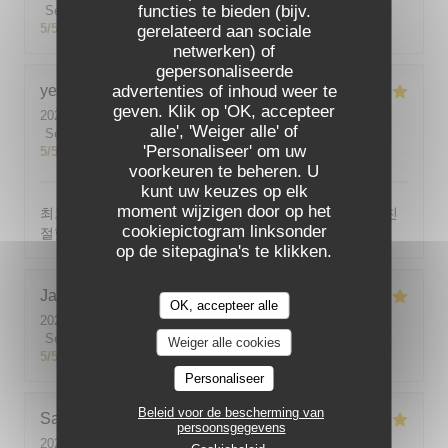
functies te bieden (bijv.
Service
:
5
/5
Atmosfeer
:
5
/5
Keuken
:
5
/5
Kwaliteit / Prijs
:
5
/5
gerelateerd aan sociale
netwerken) of
gepersonaliseerde
yeonghun
advertenties of inhoud weer te
J
geven. Klik op 'OK, accepteer
2026-08-03
- 19:00 - Gasten 4
alle', 'Weiger alle' of
Service
:
5
/5
Atmosfeer
:
5
/5
Keuken
:
5
/5
Kwaliteit / Prijs
:
'Personaliseer' om uw
5
/5
voorkeuren te beheren. U
kunt uw keuzes op elk
moment wijzigen door op het
최고의 분위기, 최고의 맛, 프랑스어가 서툴지만 서버가 친
cookiepictogram linksonder
절함
op de sitepagina's te klikken.
Jackie
P
OK, accepteer alle
2026-07-31
- 19:00 - Gasten 2
Service
:
5
/5
Atmosfeer
:
5
/5
Keuken
:
5
/5
Kwaliteit / Prijs
:
Weiger alle cookies
5
/5
Personaliseer
Beleid voor de bescherming van
Sabine
E
persoonsgegevens
2026-08-01
- 12:00 - Gasten 5