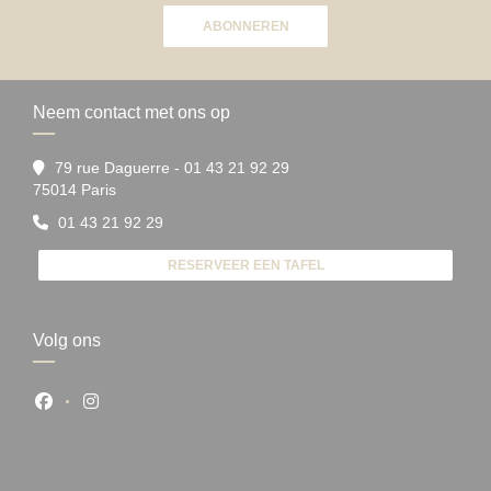
ABONNEREN
Neem contact met ons op
79 rue Daguerre - 01 43 21 92 29
((opent in een nieuw venster))
75014 Paris
01 43 21 92 29
RESERVEER EEN TAFEL
Volg ons
Facebook ((opent in een nieuw venster))
Instagram ((opent in een nieuw venster))