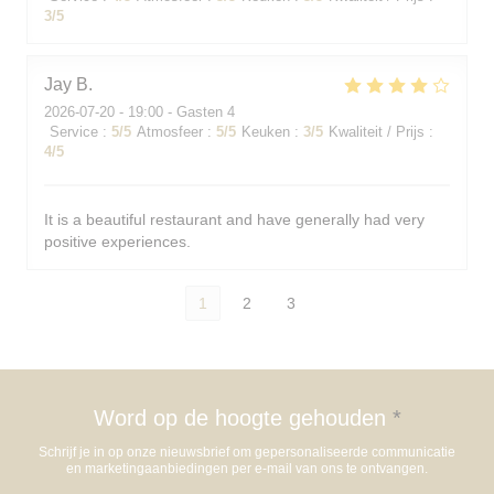
3
/5
Jay
B
2026-07-20
- 19:00 - Gasten 4
Service
:
5
/5
Atmosfeer
:
5
/5
Keuken
:
3
/5
Kwaliteit / Prijs
:
4
/5
It is a beautiful restaurant and have generally had very
positive experiences.
1
2
3
Word op de hoogte gehouden
*
Schrijf je in op onze nieuwsbrief om gepersonaliseerde communicatie
en marketingaanbiedingen per e-mail van ons te ontvangen.