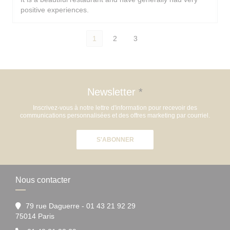
positive experiences.
1
2
3
Newsletter
*
Inscrivez-vous à notre lettre d'information pour recevoir des
communications personnalisées et des offres marketing par courriel.
S'ABONNER
Nous contacter
79 rue Daguerre - 01 43 21 92 29
((ouvre une nouvelle fenêtre))
75014 Paris