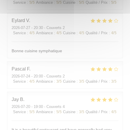
Service
:
5
/5
Ambiance
:
5
/5
Cuisine
:
5
/5
Qualité / Prix
:
5
/5
Eylard
V
2026-07-27
- 20:30 - Couverts 2
Service
:
4
/5
Ambiance
:
4
/5
Cuisine
:
4
/5
Qualité / Prix
:
4
/5
Bonne cuisine symphatique
Pascal
F
2026-07-24
- 20:00 - Couverts 2
Service
:
4
/5
Ambiance
:
3
/5
Cuisine
:
3
/5
Qualité / Prix
:
3
/5
Jay
B
2026-07-20
- 19:00 - Couverts 4
Service
:
5
/5
Ambiance
:
5
/5
Cuisine
:
3
/5
Qualité / Prix
:
4
/5
It is a beautiful restaurant and have generally had very