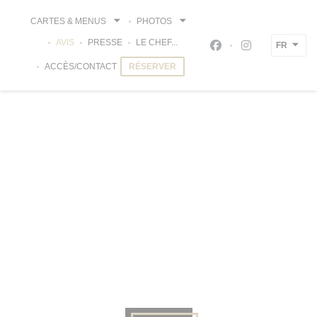
Personnalisation de vos choix en matière de cookies
CARTES & MENUS
PHOTOS
AVIS
PRESSE
LE CHEF...
FR
Facebook ((ouvre un
Instagram ((ou
ACCÈS/CONTACT
RÉSERVER