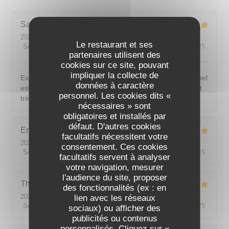
Sarah-Lou
T
2026-08-03
- 19:30 - Couverts 4
Le restaurant et ses
Service
:
5
/5
Ambiance
:
5
/5
Cuisine
:
5
/5
Qualité / Prix
:
5
/5
partenaires utilisent des
cookies sur ce site, pouvant
impliquer la collecte de
Excellent ! Tout est délicieux, bien présentés, le personnel
données à caractère
est vraiment au top : accueillant, souriant, attentionné et
personnel. Les cookies dits «
très professionnel. Je recommande sans hésiter !
nécessaires » sont
obligatoires et installés par
défaut. D'autres cookies
Emilie
J
facultatifs nécessitent votre
2026-08-05
- 20:30 - Couverts 2
consentement. Ces cookies
Service
:
5
/5
Ambiance
:
5
/5
Cuisine
:
5
/5
Qualité / Prix
:
5
/5
facultatifs servent à analyser
votre navigation, mesurer
l'audience du site, proposer
Theo
P
des fonctionnalités (ex : en
2026-08-01
- 19:00 - Couverts 2
lien avec les réseaux
Service
:
5
/5
Ambiance
:
5
/5
Cuisine
:
5
/5
Qualité / Prix
:
5
/5
sociaux) ou afficher des
publicités ou contenus
personnalisés. Cliquez sur «