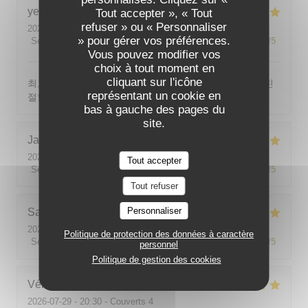
yeonghun
J
Tout accepter », « Tout
refuser » ou « Personnaliser
2026-08-03
- 19:00 - Couverts 4
» pour gérer vos préférences.
Service
:
5
/5
Ambiance
:
5
/5
Cuisine
:
5
/5
Qualité / Prix
:
5
/5
Vous pouvez modifier vos
choix à tout moment en
cliquant sur l'icône
최고의 분위기, 최고의 맛, 프랑스어가 서툴지만 서버가 친
représentant un cookie en
절함
bas à gauche des pages du
site.
Jackie
P
2026-07-31
- 19:00 - Couverts 2
Tout accepter
Service
:
5
/5
Ambiance
:
5
/5
Cuisine
:
5
/5
Qualité / Prix
:
5
/5
Tout refuser
Personnaliser
Sabine
E
2026-08-01
- 12:00 - Couverts 5
Politique de protection des données à caractère
Service
:
5
/5
Ambiance
:
5
/5
Cuisine
:
5
/5
Qualité / Prix
:
5
/5
personnel
Politique de gestion des cookies
Véronique
V
2026-07-29
- 20:30 - Couverts 4