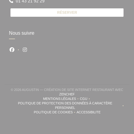
01 43 21 92 29
RÉSERVER
Nous suivre
Facebook ((ouvre une nouvelle fenêtre))
Instagram ((ouvre une nouvelle fenêtre))
© 2026 AUGUSTIN — CRÉATION DE SITE INTERNET RESTAURANT AVEC
((OUVRE UNE NOUVELLE FENÊTRE))
ZENCHEF
MENTIONS LÉGALES
CGU
((OUVRE UNE NOUVELLE FENÊTRE))
((OUVRE UNE NOUVELLE FENÊ
POLITIQUE DE PROTECTION DES DONNÉES À CARACTÈRE
((OUVRE UNE NOUVELLE FENÊTRE))
PERSONNEL
POLITIQUE DE COOKIES
ACCESSIBILITE
((OUVRE UNE NOUVELLE FENÊTRE))
((OUVRE UNE NOUVELLE FE