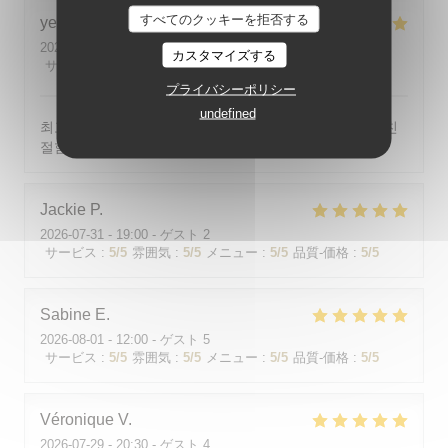
すべてのクッキーを拒否する
yeonghun
J
2026-08-03
- 19:00 - ゲスト 4
カスタマイズする
サービス
:
5
/5
雰囲気
:
5
/5
メニュー
:
5
/5
品質-価格
:
5
/5
プライバシーポリシー
undefined
최고의 분위기, 최고의 맛, 프랑스어가 서툴지만 서버가 친
절함
Jackie
P
2026-07-31
- 19:00 - ゲスト 2
サービス
:
5
/5
雰囲気
:
5
/5
メニュー
:
5
/5
品質-価格
:
5
/5
Sabine
E
2026-08-01
- 12:00 - ゲスト 5
サービス
:
5
/5
雰囲気
:
5
/5
メニュー
:
5
/5
品質-価格
:
5
/5
Véronique
V
2026-07-29
- 20:30 - ゲスト 4