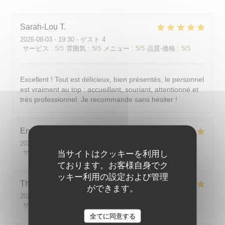
Sarah-Lou
T
2026-08-03
- 19:30 - ゲスト 4
サービス
:
5
/5
雰囲気
:
5
/5
メニュー
:
5
/5
品質-価格
:
5
/5
Excellent ! Tout est délicieux, bien présentés, le personnel
est vraiment au top : accueillant, souriant, attentionné et
très professionnel. Je recommande sans hésiter !
Emilie
J
2026-08-05
- 20:30 - ゲスト 2
サービス
:
5
当サイトはクッキーを利用し
/5
雰囲気
:
5
/5
メニュー
:
5
/5
品質-価格
:
5
/5
ております。お客様自身でク
ッキー利用の設定および管理
Theo
P
ができます。
2026-08-01
- 19:00 - ゲスト 2
サービス
:
5
/5
雰囲気
:
5
/5
メニュー
:
5
/5
品質-価格
:
5
/5
全てに同意する