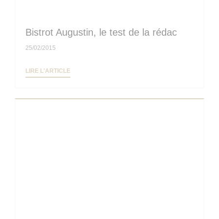
Bistrot Augustin, le test de la rédac
25/02/2015
((OUVRE UNE NOUVELLE FENÊTRE))
LIRE L'ARTICLE