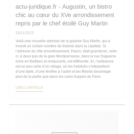
actu-juridique.fr - Augustin, un bistro
chic au cœur du XVe arrondissement
repris par le chef étoilé Guy Martin
28/11/2023
Voilà une nouvelle adresse de la galaxie Guy Martin, qui a
investi un certain nombre de bistrots dans la capitale. Si
l’adresse du VIIe arrondissement, Pasco, était grandiose, celle-
ci, à deux pas de la gare Montparnasse, dans la rue Daguerre
riche en théâtres et restaurants, est différente. Ici, l’ambiance
est un peu celle d’un village, où les habitués s’interpellent
d’une table, d’une fenêtre à l’autre et les fêtards davantage
plus de la partie que dans les coins huppés de Paris.
((OUVRE UNE NOUVELLE FENÊTRE))
LIRE L'ARTICLE