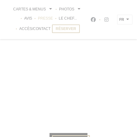
Personnalisation de vos choix en matière de cookies
CARTES & MENUS
PHOTOS
AVIS
PRESSE
LE CHEF...
FR
Facebook ((ouvre un
Instagram ((ou
ACCÈS/CONTACT
RÉSERVER