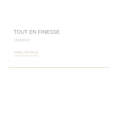
TOUT EN FINESSE
13/03/2015
((OUVRE UNE NOUVELLE FENÊTRE))
VOIR L'ARTICLE