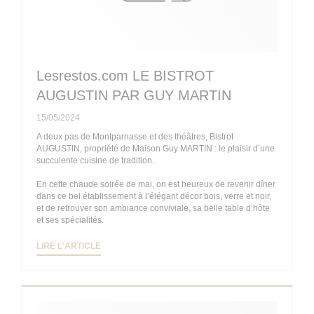
Lesrestos.com LE BISTROT
AUGUSTIN PAR GUY MARTIN
15/05/2024
A deux pas de Montparnasse et des théâtres, Bistrot
AUGUSTIN, propriété de Maison Guy MARTIN : le plaisir d’une
succulente cuisine de tradition.
En cette chaude soirée de mai, on est heureux de revenir dîner
dans ce bel établissement à l’élégant décor bois, verre et noir,
et de retrouver son ambiance conviviale, sa belle table d’hôte
et ses spécialités.
((OUVRE UNE NOUVELLE FENÊTRE))
LIRE L'ARTICLE