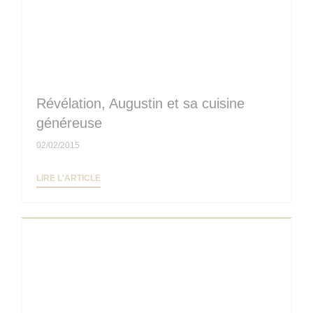
Révélation, Augustin et sa cuisine
généreuse
02/02/2015
((OUVRE UNE NOUVELLE FENÊTRE))
LIRE L'ARTICLE