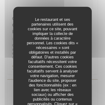
Guy Martin : “La Reprise Sera
Le restaurant et ses
partenaires utilisent des
Compliquée Sans La Clientèle
cookies sur ce site, pouvant
Internationale”
impliquer la collecte de
données à caractère
06/05/2020
personnel. Les cookies dits «
On ne présente plus le chef Guy Martin, un des célèbres
nécessaires » sont
acteurs de la gastronomie française, propriétaire et chef
obligatoires et installés par
d’orchestre du Grand Véfour depuis 2011 après y être entré
défaut. D'autres cookies
comme directeur en 1991 pour la famille Jean Taittinger.
facultatifs nécessitent votre
consentement. Ces cookies
((OUVRE UNE NOUVELLE FENÊTRE))
LIRE L'ARTICLE
facultatifs servent à analyser
votre navigation, mesurer
l'audience du site, proposer
des fonctionnalités (ex : en
lien avec les réseaux
sociaux) ou afficher des
publicités ou contenus
personnalisés. Cliquez sur «