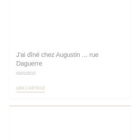
J'ai dîné chez Augustin ... rue
Daguerre
02/02/2015
((OUVRE UNE NOUVELLE FENÊTRE))
LIRE L'ARTICLE