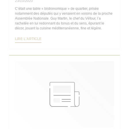
23/10/2020
C’était une table « bistronomique » de quartier, prisée
notamment des députés qui y venaient en voisins de la proche
Assemblée Nationale. Guy Martin, le chef du Véfour, l’a
rachetée en lui redonnant du tonus et du sens, épurant le
décor, jouant la cuisine méditerranéenne, fine et légère.
((OUVRE UNE NOUVELLE FENÊTRE))
LIRE L'ARTICLE