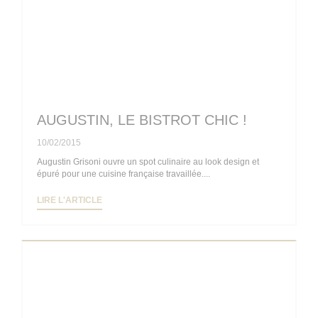
AUGUSTIN, LE BISTROT CHIC !
10/02/2015
Augustin Grisoni ouvre un spot culinaire au look design et
épuré pour une cuisine française travaillée....
((OUVRE UNE NOUVELLE FENÊTRE))
LIRE L'ARTICLE