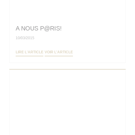
A NOUS P@RIS!
10/03/2015
((OUVRE UNE NOUVELLE FENÊTRE))
((OUVRE UNE NOUVELLE FENÊTRE
LIRE L'ARTICLE
VOIR L'ARTICLE