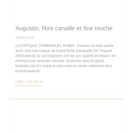
Augustin, fibre canaille et fine touche
18/02/2015
LA CRITIQUE D'EMMANUEL RUBIN - À peine un mois après
avoir sorti une niaque de bistrot belle franquette (un Troquet
d'Etchebest), la rue Daguerre sort de son appétit de torpeur en
révélant une seconde adresse, là encore dans le galop
bistrotier (de 8 h à tard le soir) mais en mode nettement plus
post-bourgeois.
((OUVRE UNE NOUVELLE FENÊTRE))
LIRE L'ARTICLE