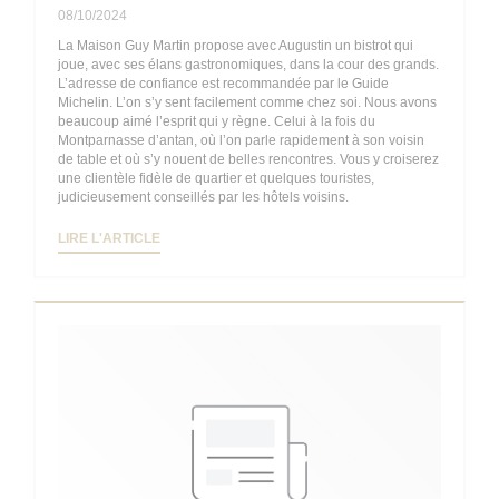
08/10/2024
La Maison Guy Martin propose avec Augustin un bistrot qui
joue, avec ses élans gastronomiques, dans la cour des grands.
L’adresse de confiance est recommandée par le Guide
Michelin. L’on s’y sent facilement comme chez soi. Nous avons
beaucoup aimé l’esprit qui y règne. Celui à la fois du
Montparnasse d’antan, où l’on parle rapidement à son voisin
de table et où s’y nouent de belles rencontres. Vous y croiserez
une clientèle fidèle de quartier et quelques touristes,
judicieusement conseillés par les hôtels voisins.
((OUVRE UNE NOUVELLE FENÊTRE))
LIRE L'ARTICLE