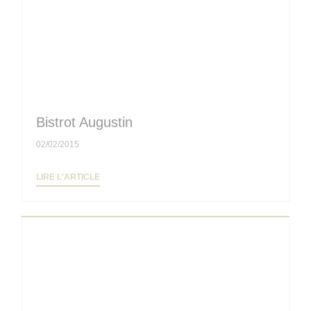
Bistrot Augustin
02/02/2015
((OUVRE UNE NOUVELLE FENÊTRE))
LIRE L'ARTICLE