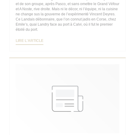
et de son groupe, après Pasco, et sans omettre le Grand Véfour
et A Noste, rive droite. Mais ni le décor, ni l’équipe, ni la cuisine
ne change sus la gouverne de l’expérimenté Vincent Deyres.
Ce Landais débonnaire, que l’on connut jadis en Corse, chez
Emile’s, quai Landry face au port à Calvi, où il fut le premier
étoilé du port.
((OUVRE UNE NOUVELLE FENÊTRE))
LIRE L'ARTICLE