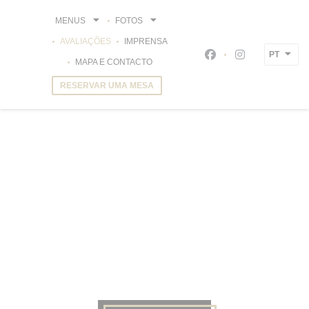
Painel de Gerenciamento de Cookies
MENUS
FOTOS
AVALIAÇÕES
IMPRENSA
PT
Facebook ((abre num
Instagram ((a
MAPA E CONTACTO
RESERVAR UMA MESA