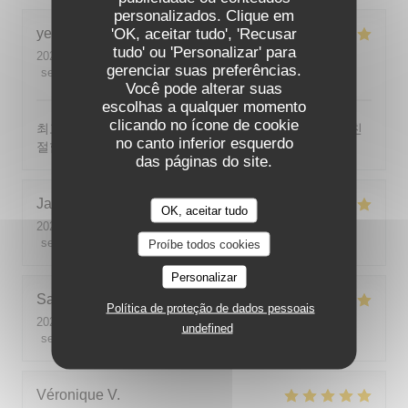
personalizados. Clique em
'OK, aceitar tudo', 'Recusar
yeonghun
J
tudo' ou 'Personalizar' para
2026-08-03
- 19:00 - guests 4
gerenciar suas preferências.
service
:
5
/5
ambience
:
5
/5
menu
:
5
/5
quality_price
:
5
/5
Você pode alterar suas
escolhas a qualquer momento
clicando no ícone de cookie
최고의 분위기, 최고의 맛, 프랑스어가 서툴지만 서버가 친
no canto inferior esquerdo
절함
das páginas do site.
Jackie
P
OK, aceitar tudo
2026-07-31
- 19:00 - guests 2
service
:
5
/5
ambience
:
5
/5
menu
:
5
/5
quality_price
:
5
/5
Proíbe todos cookies
Personalizar
Sabine
E
Política de proteção de dados pessoais
2026-08-01
- 12:00 - guests 5
undefined
service
:
5
/5
ambience
:
5
/5
menu
:
5
/5
quality_price
:
5
/5
Véronique
V