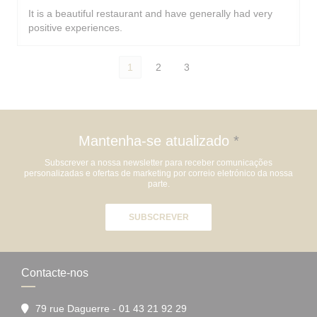
It is a beautiful restaurant and have generally had very
positive experiences.
1
2
3
Mantenha-se atualizado
*
Subscrever a nossa newsletter para receber comunicações
personalizadas e ofertas de marketing por correio eletrónico da nossa
parte.
SUBSCREVER
Contacte-nos
79 rue Daguerre - 01 43 21 92 29