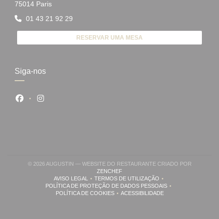
((abre numa nova janela))
75014 Paris
01 43 21 92 29
RESERVAR UMA MESA
Siga-nos
Facebook ((abre numa nova janela))
Instagram ((abre numa nova janela))
© 2026 AUGUSTIN — WEBSITE DO RESTAURANTE CRIADO POR
((ABRE NUMA NOVA JANELA))
ZENCHEF
AVISO LEGAL
TERMOS DE UTILIZAÇÃO
((ABRE NUMA NOVA JANELA))
((ABRE NUMA NOVA JANELA))
POLÍTICA DE PROTEÇÃO DE DADOS PESSOAIS
((ABRE NUMA NOVA JANELA))
POLÍTICA DE COOKIES
ACESSIBILIDADE
((ABRE NUMA NOVA JANELA))
((ABRE NUMA NOVA JANELA))