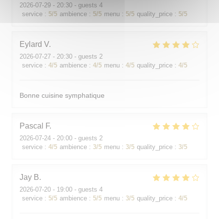
2026-07-29
- 20:30 - guests 4
service
:
5
/5
ambience
:
5
/5
menu
:
5
/5
quality_price
:
5
/5
Eylard
V
2026-07-27
- 20:30 - guests 2
service
:
4
/5
ambience
:
4
/5
menu
:
4
/5
quality_price
:
4
/5
Bonne cuisine symphatique
Pascal
F
2026-07-24
- 20:00 - guests 2
service
:
4
/5
ambience
:
3
/5
menu
:
3
/5
quality_price
:
3
/5
Jay
B
2026-07-20
- 19:00 - guests 4
service
:
5
/5
ambience
:
5
/5
menu
:
3
/5
quality_price
:
4
/5