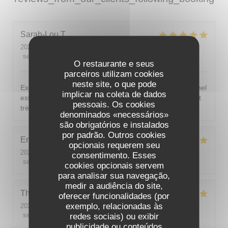
Sarah-Lou
T
2026-08-03
- 19:30 - guests 4
service
:
5
/5
ambience
:
5
/5
menu
:
5
/5
quality_price
:
5
/5
O restaurante e seus
parceiros utilizam cookies
neste site, o que pode
Excellent ! Tout est délicieux, bien présentés, le personnel
implicar na coleta de dados
est vraiment au top : accueillant, souriant, attentionné et
pessoais. Os cookies
très professionnel. Je recommande sans hésiter !
denominados «necessários»
são obrigatórios e instalados
por padrão. Outros cookies
Emilie
J
opcionais requerem seu
2026-08-05
- 20:30 - guests 2
consentimento. Esses
service
:
5
/5
ambience
:
5
/5
menu
:
5
/5
quality_price
:
5
/5
cookies opcionais servem
para analisar sua navegação,
medir a audiência do site,
Theo
P
oferecer funcionalidades (por
exemplo, relacionadas às
2026-08-01
- 19:00 - guests 2
service
:
5
/5
ambience
redes sociais) ou exibir
:
5
/5
menu
:
5
/5
quality_price
:
5
/5
publicidade ou conteúdos