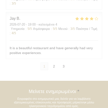
:
3
/5
Jay
B
2026-07-20
- 19:00 - καλεσμένοι 4
Υπηρεσία
:
5
/5
Ατμόσφαιρα
:
5
/5
Μενού
:
3
/5
Ποιότητα / Τιμή
:
4
/5
It is a beautiful restaurant and have generally had very
positive experiences.
1
2
3
Μείνετε ενημερωμένοι
*
Εγγραφείτε στο ενημερωτικό μας δελτίο για να λαμβάνετε
εξατομικευμένες επικοινωνίες και προσφορές μάρκετινγκ μέσω
ηλεκτρονικού ταχυδρομείου από εμάς.