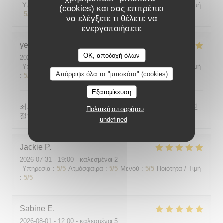
Υπηρεσία
:
5
/5
Ατμόσφαιρα
:
5
/5
Μενού
:
5
/5
Ποιότητα / Τιμή
(cookies) και σας επιτρέπει
:
5
/5
να ελέγξετε τι θέλετε να
ενεργοποιήσετε
yeonghun
J
OK, αποδοχή όλων
2026-08-03
- 19:00 - καλεσμένοι 4
Υπηρεσία
:
5
/5
Ατμόσφαιρα
:
5
/5
Μενού
:
5
/5
Ποιότητα / Τιμή
Απόρριψε όλα τα "μπισκότα" (cookies)
:
5
/5
Εξατομίκευση
최고의 분위기, 최고의 맛, 프랑스어가 서툴지만 서버가 친
Πολιτική απορρήτου
절함
undefined
Jackie
P
2026-07-31
- 19:00 - καλεσμένοι 2
Υπηρεσία
:
5
/5
Ατμόσφαιρα
:
5
/5
Μενού
:
5
/5
Ποιότητα / Τιμή
:
5
/5
Sabine
E
2026-08-01
- 12:00 - καλεσμένοι 5