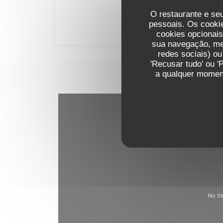
O restaurante e seu
pessoais. Os cooki
Le restaurant
cookies opcionai
sua navegação, med
redes sociais) ou
'Recusar tudo' ou '
a qualquer moment
To