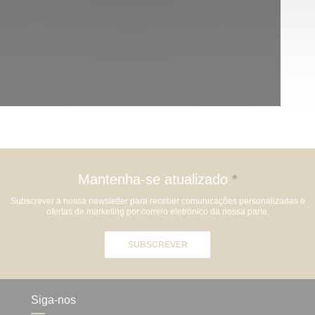
Mantenha-se atualizado
*
Subscrever a nossa newsletter para receber comunicações personalizadas e
ofertas de marketing por correio eletrónico da nossa parte.
SUBSCREVER
Siga-nos