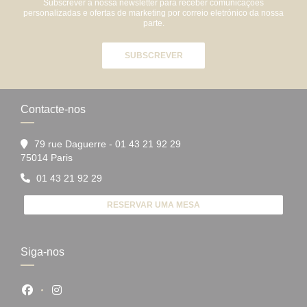
Subscrever a nossa newsletter para receber comunicações
personalizadas e ofertas de marketing por correio eletrónico da nossa
parte.
SUBSCREVER
Contacte-nos
79 rue Daguerre - 01 43 21 92 29
((abre numa nova janela))
75014 Paris
01 43 21 92 29
RESERVAR UMA MESA
Siga-nos
Facebook ((abre numa nova janela))
Instagram ((abre numa nova janela))