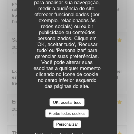
para analisar sua navegação,
plein été parisien, il est indispensable de pouvoir se
medir a audiência do site,
rafraîchir ; si la climatisation n'est pas possible, il faudrait
oferecer funcionalidades (por
trouver une autre solution. J'aimerais dîner sans avoir
exemplo, relacionadas às
l'impression d'être dans un sauna.
redes sociais) ou exibir
publicidade ou conteúdos
personalizados. Clique em
Sarah-Lou
T
'OK, aceitar tudo', 'Recusar
2026-08-03
- 19:30 - guests 4
tudo' ou 'Personalizar' para
service
:
5
/5
ambience
:
5
/5
menu
:
5
/5
quality_price
:
5
/5
gerenciar suas preferências.
Você pode alterar suas
escolhas a qualquer momento
Excellent ! Tout est délicieux, bien présentés, le personnel
clicando no ícone de cookie
est vraiment au top : accueillant, souriant, attentionné et
no canto inferior esquerdo
très professionnel. Je recommande sans hésiter !
das páginas do site.
Emilie
J
OK, aceitar tudo
2026-08-05
- 20:30 - guests 2
Proíbe todos cookies
service
:
5
/5
ambience
:
5
/5
menu
:
5
/5
quality_price
:
5
/5
Personalizar
Theo
P