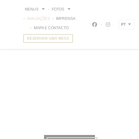
Painel de Gerenciamento de Cookies
MENUS
FOTOS
AVALIAÇÕES
IMPRENSA
PT
Facebook ((abre num
Instagram ((a
MAPA E CONTACTO
RESERVAR UMA MESA