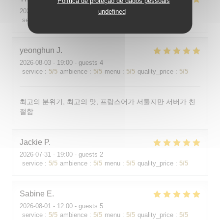
Política de proteção de dados pessoais
2026-08-01
- 19:00 - guests 2
undefined
service
:
5
/5
ambience
:
5
/5
menu
:
5
/5
quality_price
:
5
/5
yeonghun
J
2026-08-03
- 19:00 - guests 4
service
:
5
/5
ambience
:
5
/5
menu
:
5
/5
quality_price
:
5
/5
최고의 분위기, 최고의 맛, 프랑스어가 서툴지만 서버가 친
절함
Jackie
P
2026-07-31
- 19:00 - guests 2
service
:
5
/5
ambience
:
5
/5
menu
:
5
/5
quality_price
:
5
/5
Sabine
E
2026-08-01
- 12:00 - guests 5
service
:
5
/5
ambience
:
5
/5
menu
:
5
/5
quality_price
:
5
/5