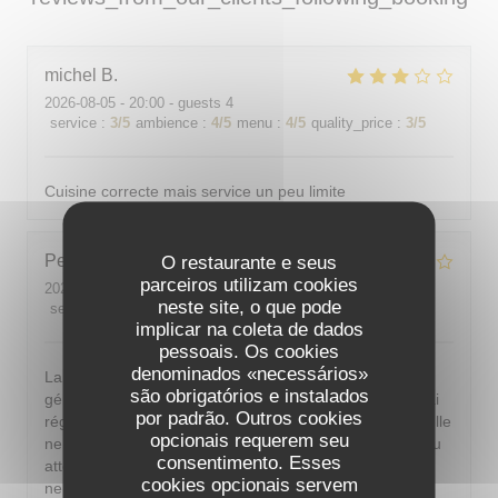
michel
B
2026-08-05
- 20:00 - guests 4
service
:
3
/5
ambience
:
4
/5
menu
:
4
/5
quality_price
:
3
/5
Cuisine correcte mais service un peu limite
Pedro
J
O restaurante e seus
parceiros utilizam cookies
2026-08-05
- 20:00 - guests 4
neste site, o que pode
service
:
2
/5
ambience
:
1
/5
menu
:
4
/5
quality_price
:
3
/5
implicar na coleta de dados
pessoais. Os cookies
denominados «necessários»
La nourriture était vraiment excellente. Le service était
são obrigatórios e instalados
généralement aimable. Cependant, à la fin du repas, j'ai
por padrão. Outros cookies
réglé l'addition discrètement à la caisse pour éviter qu'elle
opcionais requerem seu
ne soit présentée à table. Or, en partant, un serveur peu
consentimento. Esses
attentionné est venu encaisser et, après le malentendu,
cookies opcionais servem
ne s'est même pas excusé correctement. De plus, en