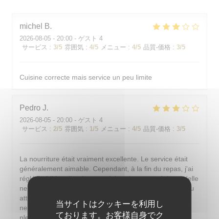
michel
B
2026-08-05
- 20:00 - ゲスト 4
サービス
:
3
/5
雰囲気
:
4
/5
メニュー
:
4
/5
品質-価格
:
3
/5
Cuisine correcte mais service un peu limite
Pedro
J
2026-08-05
- 20:00 - ゲスト 4
サービス
:
2
/5
雰囲気
:
1
/5
メニュー
:
4
/5
品質-価格
:
3
/5
La nourriture était vraiment excellente. Le service était
généralement aimable. Cependant, à la fin du repas, j'ai
réglé l'addition discrètement à la caisse pour éviter qu'elle
ne soit présentée à table. Or, en partant, un serveur peu
attentionné est venu encaisser et, après le malentendu,
当サイトはクッキーを利用し
ne s'est même pas excusé correctement. De plus, en
ております。お客様自身でク
plein été parisien, il est indispensable de pouvoir se