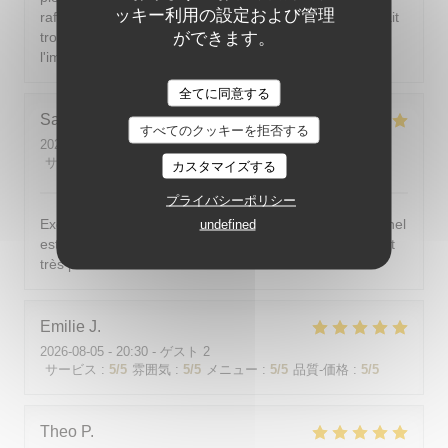
ッキー利用の設定および管理
rafraîchir ; si la climatisation n'est pas possible, il faudrait
ができます。
trouver une autre solution. J'aimerais dîner sans avoir
l'impression d'être dans un sauna.
全てに同意する
Sarah-Lou
T
すべてのクッキーを拒否する
2026-08-03
- 19:30 - ゲスト 4
サービス
:
5
/5
雰囲気
:
5
/5
メニュー
:
5
/5
品質-価格
:
5
/5
カスタマイズする
プライバシーポリシー
Excellent ! Tout est délicieux, bien présentés, le personnel
undefined
est vraiment au top : accueillant, souriant, attentionné et
très professionnel. Je recommande sans hésiter !
Emilie
J
2026-08-05
- 20:30 - ゲスト 2
サービス
:
5
/5
雰囲気
:
5
/5
メニュー
:
5
/5
品質-価格
:
5
/5
Theo
P