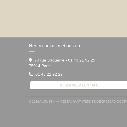
Neem contact met ons op
79 rue Daguerre - 01 43 21 92 29
((opent in een nieuw venster))
75014 Paris
01 43 21 92 29
RESERVEER EEN TAFEL
© 2026 AUGUSTIN — RESTAURANT WEBSITE GECREËERD DOO