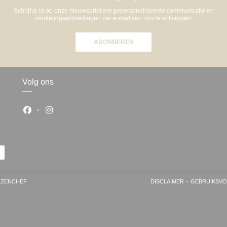
Schrijf je in op onze nieuwsbrief om gepersonaliseerde communicatie en
marketingaanbiedingen per e-mail van ons te ontvangen.
ABONNEREN
Volg ons
Facebook ((opent in een nieuw venster))
Instagram ((opent in een nieuw venster))
((OPENT IN EEN NIEUW VENSTER))
R
ZENCHEF
DISCLAIMER
GEBRUIKSV
((OPENT IN EEN NIE