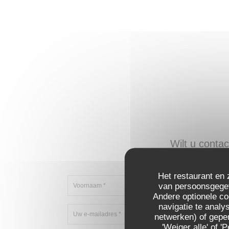
Wilt u cont
Vul het onder
Het restaurant en 
van persoonsgegeve
Andere optionele c
navigatie te analys
netwerken) of geper
'Weiger alle' of