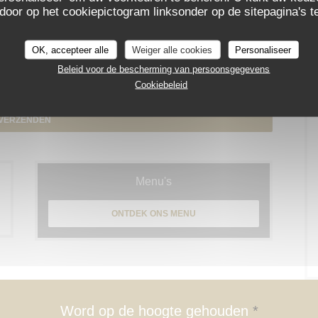
 door op het cookiepictogram linksonder op de sitepagina's te
OK, accepteer alle
Weiger alle cookies
Personaliseer
Beleid voor de bescherming van persoonsgegevens
n voor telefonische marketing via het Bel-me-niet Register:
bel-me-niet.nl
. Voor
Cookiebeleid
ybeleid
.
Menu's
ONTDEK ONS MENU
Word op de hoogte gehouden
*