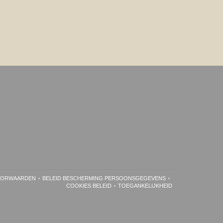
OORWAARDEN
BELEID BESCHERMING PERSOONSGEGEVENS
UW VENSTER))
((OPENT IN EEN NIEUW VENSTER))
((OPENT IN EEN NIEUW VENSTER))
COOKIES BELEID
TOEGANKELIJKHEID
((OPENT IN EEN NIEUW VENSTER))
((OPENT IN EEN NIEUW VENS