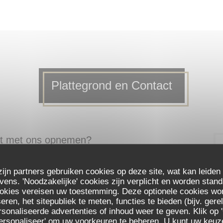
Plattegrond en Contact
act met ons opnemen?
staande formulier in!
zijn partners gebruiken cookies op deze site, wat kan leiden
ns. 'Noodzakelijke' cookies zijn verplicht en worden stand
ookies vereisen uw toestemming. Deze optionele cookies wo
eren, het sitepubliek te meten, functies te bieden (bijv. ger
sonaliseerde advertenties of inhoud weer te geven. Klik op '
 'Personaliseer' om uw voorkeuren te beheren. U kunt uw keu