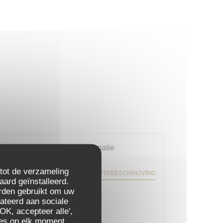
Algemene informatie
79 rue Daguerre - 01 43 21 92
 tot de verzameling
29
ROUTEBESCHRIJVING
aard geïnstalleerd.
((opent in een nieuw venster))
75014 Paris
rden gebruikt om uw
elateerd aan sociale
Ondergrondse
OK, accepteer alle',
Gaîté
zes op elk moment