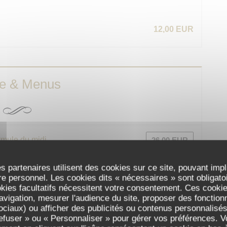
12,00 EUR
te & Menus
mule du midi
26,00 EUR
 thym, pommes grenailles persillées
s partenaires utilisent des cookies sur ce site, pouvant impl
e personnel. Les cookies dits « nécessaires » sont obligatoir
okies facultatifs nécessitent votre consentement. Ces cookies
nter et à partager …
avigation, mesurer l'audience du site, proposer des fonctionna
ciaux) ou afficher des publicités ou contenus personnalisés
refuser » ou « Personnaliser » pour gérer vos préférences. 
14,00 EUR
E »