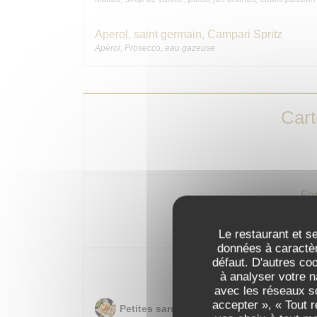
Aperol, saint germain, Campari Spritz
Apérol, Prosecco, eau gazeuse
Car
For
Poulet fermier rôti au
Le restaurant et se
données à caractèr
défaut. D'autres co
Pour patie
à analyser votre n
avec les réseaux so
accepter », « Tout 
Petites sardines de Galice « LA GUILDIV