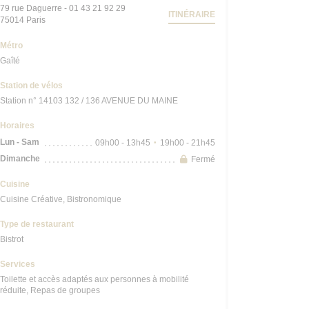
79 rue Daguerre - 01 43 21 92 29
ITINÉRAIRE
((ouvre une nouvelle fenêtre))
75014 Paris
Métro
Gaîté
Station de vélos
Station n° 14103 132 / 136 AVENUE DU MAINE
Horaires
Lun
-
Sam
09h00 - 13h45
19h00 - 21h45
•
Dimanche
Fermé
Cuisine
Cuisine Créative, Bistronomique
Type de restaurant
Bistrot
Services
Toilette et accès adaptés aux personnes à mobilité
réduite, Repas de groupes