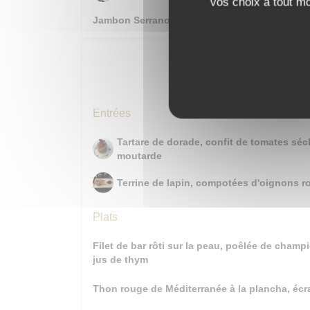
vos choix à tout m
Jambon Serrano affiné 24 mois
Entré
Entrées
Tartare de dorade, confit de tomates séc
moutarde
Terrine de lapin, compotées d'oignons ro
Plats
Filet de bar rôti sur la peau, poêlée de cham
jus de thym
Thon rouge de Méditerranée à la plancha, écr