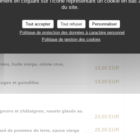
oment en cliquant sur l'icône représentant un cookie en bas
du site.
21,00 EUR
Tout accepter
Tout refuser
Personnaliser
Menu
42,00 EUR
Politique de protection des données à caractère personnel
e + Plat + Dessert
Politique de gestion des cookies
hées, huile vierge, crème crue,
14,00 EUR
14,00 EUR
uges et guindillas
pignons et châtaignes, navets glacés au
24,00 EUR
26,00 EUR
asé de pommes de terre, sauce vierge