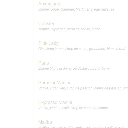
Americano
Martini rouge, Campari, Martini Dry, eau gazeuse
Cerisier
Tequila, triple sec, sirop de cerise, pulco
Pink Lady
Gin, citron jaune, sirop de sucre, grenadine, blanc d’œuf
Paris
Martini blanc et dry, sirop d'hibiscus, cranberry
Pornstar Martini
Vodka, citron vert, sirop de passion, coulis de passion, sir
Expresso Martini
Vodka, kahlua, café, sirop de sucre de canne
Malibu
Malibu, sirop de vanille, pulco, jus ananas, coulis passion