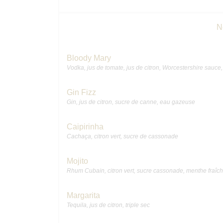
N
Bloody Mary
Vodka, jus de tomate, jus de citron, Worcestershire sauce, 
Gin Fizz
Gin, jus de citron, sucre de canne, eau gazeuse
Caipirinha
Cachaça, citron vert, sucre de cassonade
Mojito
Rhum Cubain, citron vert, sucre cassonade, menthe fraîc
Margarita
Tequila, jus de citron, triple sec