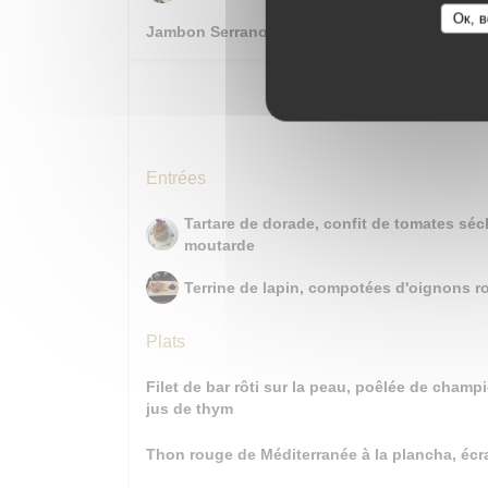
Ок, в
Jambon Serrano affiné 24 mois
Entré
Entrées
Tartare de dorade, confit de tomates séc
moutarde
Terrine de lapin, compotées d'oignons ro
Plats
Filet de bar rôti sur la peau, poêlée de cham
jus de thym
Thon rouge de Méditerranée à la plancha, écr