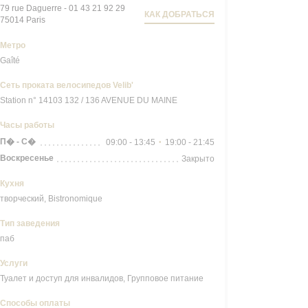
79 rue Daguerre - 01 43 21 92 29
КАК ДОБРАТЬСЯ
((открывается в новом окне))
75014 Paris
Метро
Gaîté
Сеть проката велосипедов Velib'
Station n° 14103 132 / 136 AVENUE DU MAINE
Часы работы
П�
-
С�
09:00 - 13:45
19:00 - 21:45
•
Воскресенье
Закрыто
Кухня
творческий, Bistronomique
Тип заведения
паб
Услуги
Туалет и доступ для инвалидов, Групповое питание
Способы оплаты