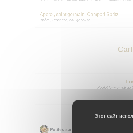
Aperol, saint germain, Campari Spritz
Apérol, Prosecco, eau gazeuse
Car
For
Poulet fermier rôti au
Pour patie
Этот сайт испол
Petites sardines de Galice « LA GUILDIV