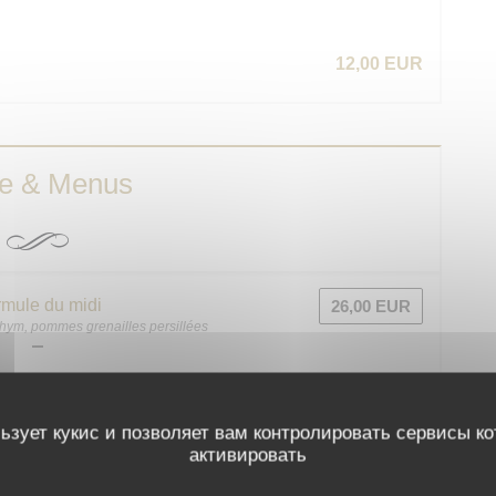
12,00 EUR
te & Menus
mule du midi
26,00 EUR
 thym, pommes grenailles persillées
nter et à partager …
ьзует кукис и позволяет вам контролировать сервисы к
активировать
14,00 EUR
E »