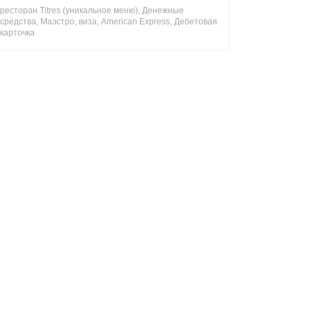
ресторан Titres (уникальное меню), Денежные
средства, Маэстро, виза, American Express, Дебетовая
карточка