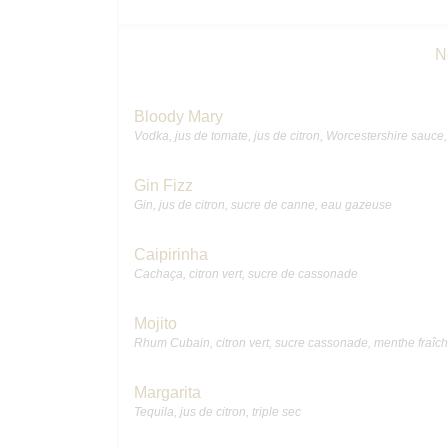
N
Bloody Mary
Vodka, jus de tomate, jus de citron, Worcestershire sauce, 
Gin Fizz
Gin, jus de citron, sucre de canne, eau gazeuse
Caipirinha
Cachaça, citron vert, sucre de cassonade
Mojito
Rhum Cubain, citron vert, sucre cassonade, menthe fraîc
Margarita
Tequila, jus de citron, triple sec