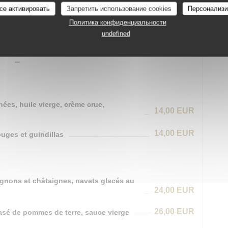
се активировать
Запретить использование cookies
Персонализи
21,00 EUR
Политика конфиденциальности
undefined
Menu
42,00 EUR
e + Plat + Dessert
hées, huile vierge, crème crue,
14,00 EUR
14,00 EUR
uges et guindillas
pignons et châtaignes, navets glacés au
24,00 EUR
26,00 EUR
asé de pommes de terre, sauce vierge