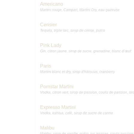
Americano
Martini rouge, Campari, Martini Dry, eau gazeuse
Cerisier
Tequila, triple sec, sirop de cerise, pulco
Pink Lady
Gin, citron jaune, sirop de sucre, grenadine, blanc d’œuf
Paris
Martini blanc et dry, sirop d'hibiscus, cranberry
Pornstar Martini
Vodka, citron vert, sirop de passion, coulis de passion, sir
Expresso Martini
Vodka, kahlua, café, sirop de sucre de canne
Malibu
Malibu, sirop de vanille, pulco, jus ananas, coulis passion