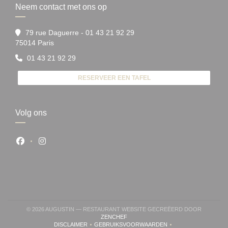
Neem contact met ons op
79 rue Daguerre - 01 43 21 92 29
((opent in een nieuw venster))
75014 Paris
01 43 21 92 29
RESERVEER EEN TAFEL
Volg ons
Facebook ((opent in een nieuw venster))
Instagram ((opent in een nieuw venster))
© 2026 AUGUSTIN — RESTAURANT WEBSITE GECREËERD DOOR
((OPENT IN EEN NIEUW VENSTER))
ZENCHEF
DISCLAIMER
GEBRUIKSVOORWAARDEN
((OPENT IN EEN NIEUW VENSTER))
((OPENT IN EEN NIEUW VENSTER))