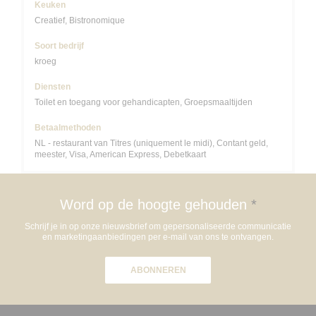
Keuken
Creatief, Bistronomique
Soort bedrijf
kroeg
Diensten
Toilet en toegang voor gehandicapten, Groepsmaaltijden
Betaalmethoden
NL - restaurant van Titres (uniquement le midi), Contant geld,
meester, Visa, American Express, Debetkaart
Word op de hoogte gehouden
*
Schrijf je in op onze nieuwsbrief om gepersonaliseerde communicatie
en marketingaanbiedingen per e-mail van ons te ontvangen.
ABONNEREN