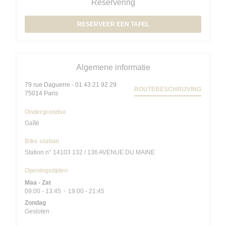
Reservering
RESERVEER EEN TAFEL
Algemene informatie
79 rue Daguerre - 01 43 21 92 29
ROUTEBESCHRIJVING
((opent in een nieuw venster))
75014 Paris
Ondergrondse
Gaîté
Bike station
Station n° 14103 132 / 136 AVENUE DU MAINE
Openingstijden
Maa
-
Zat
09:00 - 13:45
19:00 - 21:45
•
Zondag
Gesloten