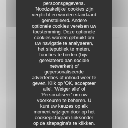
AOP L'Alzetto Prestige Famille Albertini
persoonsgegevens.
2023
'Noodzakelijke' cookies zijn
53,00 EUR
verplicht en worden standaard
geïnstalleerd. Andere
optionele cookies vereisen uw
toestemming. Deze optionele
cookies worden gebruikt om
uw navigatie te analyseren,
Vins Rouges
het sitepubliek te meten,
functies te bieden (bijv.
gerelateerd aan sociale
BOURGOGNE
netwerken) of
gepersonaliseerde
advertenties of inhoud weer te
AOC Pinot Noir Thierry et Pascale Matrot
geven. Klik op 'OK, accepteer
2022
alle', 'Weiger alle' of
54,00 EUR
'Personaliseer' om uw
voorkeuren te beheren. U
AOC MarangesThierry et Pascale Matrot
kunt uw keuzes op elk
2023
moment wijzigen door op het
57,00 EUR
cookiepictogram linksonder
op de sitepagina's te klikken.