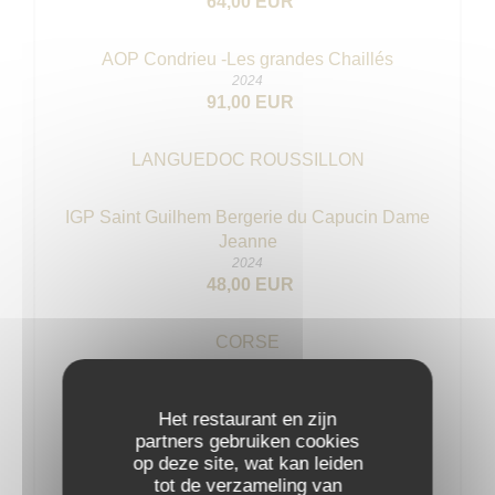
64,00 EUR
AOP Condrieu -Les grandes Chaillés
2024
91,00 EUR
LANGUEDOC ROUSSILLON
IGP Saint Guilhem Bergerie du Capucin Dame
Jeanne
2024
48,00 EUR
CORSE
AOP Alzipratu fiumeszccu Calvi
Het restaurant en zijn
2024
partners gebruiken cookies
45,00 EUR
op deze site, wat kan leiden
tot de verzameling van