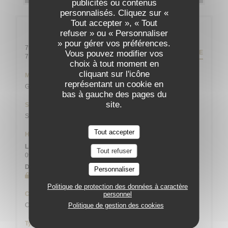
publicités ou contenus
personnalisés. Cliquez sur «
Tout accepter », « Tout
Infos pratiques
refuser » ou « Personnaliser
» pour gérer vos préférences.
79 rue Daguerre - 01 43 21 92 29
ITINÉRAIRE
Vous pouvez modifier vos
((ouvre une nouvelle fenêtre))
75014 Paris
choix à tout moment en
cliquant sur l'icône
Métro
représentant un cookie en
Gaîté
bas à gauche des pages du
site.
Station de vélos
Station n° 14103 132 / 136 AVENUE DU MAINE
Tout accepter
Horaires
Lun
-
Sam
Tout refuser
09h00 - 13h45
19h00 - 21h45
•
Dimanche
Personnaliser
Fermé
Politique de protection des données à caractère
Cuisine
personnel
Cuisine Créative, Bistronomique
Politique de gestion des cookies
Type de restaurant