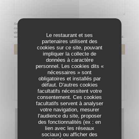
Selon l'article L.223-2 du code de la consommation, il est rappelé que le
consommateur peut user de son droit à s'inscrire sur la liste d'opposition au
démarchage téléphonique Bloctel :
bloctel.gouv.fr
. Pour plus d'informations
Le restaurant et ses
sur le traitement de vos données, consultez notre
politique de confidentialité
.
partenaires utilisent des
cookies sur ce site, pouvant
impliquer la collecte de
données à caractère
personnel. Les cookies dits «
nécessaires » sont
Réservation
obligatoires et installés par
défaut. D'autres cookies
RÉSERVER
facultatifs nécessitent votre
consentement. Ces cookies
facultatifs servent à analyser
votre navigation, mesurer
l'audience du site, proposer
Cartes & Menus
des fonctionnalités (ex : en
lien avec les réseaux
DÉCOUVRIR NOTRE CARTE
sociaux) ou afficher des