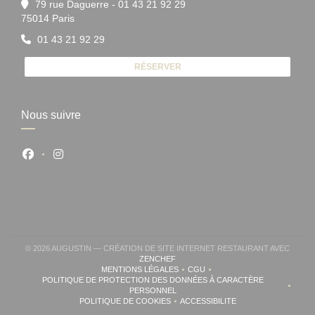
79 rue Daguerre - 01 43 21 92 29
((ouvre une nouvelle fenêtre))
75014 Paris
01 43 21 92 29
RÉSERVER
Nous suivre
Facebook ((ouvre une nouvelle fenêtre))
Instagram ((ouvre une nouvelle fenêtre))
© 2026 AUGUSTIN — CRÉATION DE SITE INTERNET RESTAURANT AVEC
((OUVRE UNE NOUVELLE FENÊTRE))
ZENCHEF
MENTIONS LÉGALES
CGU
((OUVRE UNE NOUVELLE FENÊTRE))
((OUVRE UNE NOUVELLE FENÊ
POLITIQUE DE PROTECTION DES DONNÉES À CARACTÈRE
((OUVRE UNE NOUVELLE FENÊTRE))
PERSONNEL
POLITIQUE DE COOKIES
ACCESSIBILITE
((OUVRE UNE NOUVELLE FENÊTRE))
((OUVRE UNE NOUVELLE FE