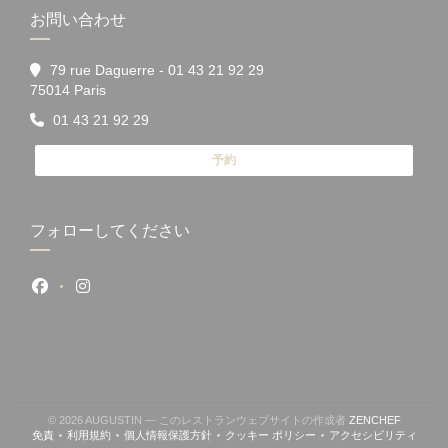
お問い合わせ
79 rue Daguerre - 01 43 21 92 29
((新しいウィンドウで開きます))
75014 Paris
01 43 21 92 29
予約
フォローしてください
Facebook ((新しいウィンドウで開きます))
Instagram ((新しいウィンドウで開きます))
((新しい
© 2026 AUGUSTIN — このレストランウェブサイトの作成者
ZENCHEF
免責
利用規約
個人情報保護方針
クッキー ポリシー
アクセシビリティ
((新しいウィンドウで開きます))
((新しいウィンドウで開きます))
((新しいウィンドウで開きます))
((新しいウィンドウで開きます))
((新しいウィン