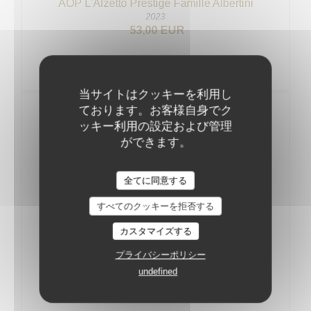
AOP L'Alzetto Prestige Famille Albertini
2023
53,00 EUR
当サイトはクッキーを利用し
ております。お客様自身でク
Vins Rouges
ッキー利用の設定および管理
ができます。
BOURGOGNE
全てに同意する
AOC Pinot Noir Thierry et Pascale Matrot
2022
すべてのクッキーを拒否する
54,00 EUR
カスタマイズする
AOC MarangesThierry et Pascale Matrot
プライバシーポリシー
2023
undefined
57,00 EUR