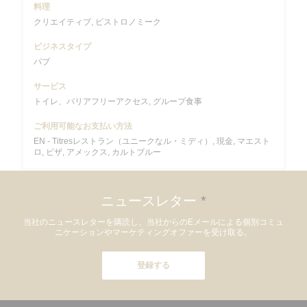
料理
クリエイティブ, ビストロノミーク
ビジネスタイプ
パブ
サービス
トイレ、バリアフリーアクセス, グループ食事
ご利用可能なお支払い方法
EN - Titresレストラン（ユニークなル・ミディ）, 現金, マエスト
ロ, ビザ, アメックス, カルトブルー
ニュースレター
*
当社のニュースレターを購読し、当社からのEメールによる個別コミュ
ニケーションやマーケティングオファーを受け取る。
登録する