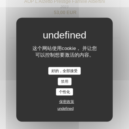
AOP L'Alzetto Prestige Famille Albertini
2023
53,00 EUR
Vins Rouges
这个网站使用cookie， 并让您
可以控制想要激活的内容。
BOURGOGNE
好的，全部接受
AOC Pinot Noir Thierry et Pascale Matrot
禁用
2022
54,00 EUR
个性化
保密政策
AOC MarangesThierry et Pascale Matrot
undefined
2023
57,00 EUR