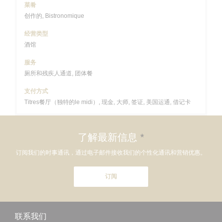
菜肴
创作的, Bistronomique
经营类型
酒馆
服务
厕所和残疾人通道, 团体餐
支付方式
Titres餐厅（独特的le midi）, 现金, 大师, 签证, 美国运通, 借记卡
了解最新信息
*
订阅我们的时事通讯，通过电子邮件接收我们的个性化通讯和营销优惠。
订阅
联系我们