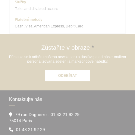
Služby
Toilet and disabled access
Platební metody
Cash, Visa, American Express, Debit Card
Zůstaňte v obraze
*
Přihlaste se k odběru našeho newsletteru a dostávejte od nás e-mailem
personalizovaná sdělení a marketingové nabídky.
ODEBÍRAT
Kontaktujte nás
79 rue Daguerre - 01 43 21 92 29
((otevře se v novém okně))
75014 Paris
01 43 21 92 29