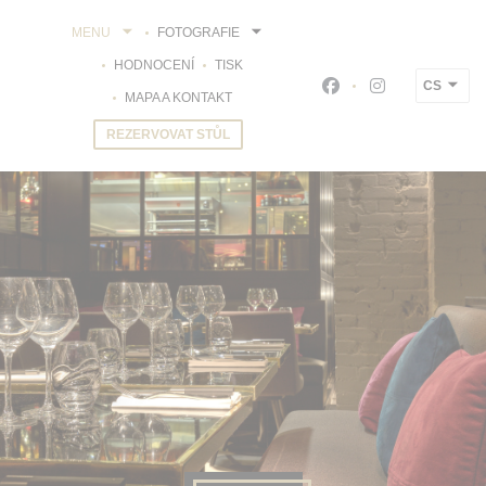
Panel pro správu cookies
MENU
FOTOGRAFIE
HODNOCENÍ
TISK
CS
Facebook ((otevře s
Instagram ((o
MAPA A KONTAKT
REZERVOVAT STŮL