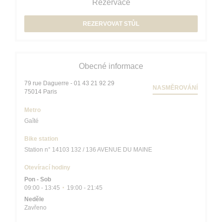
Rezervace
REZERVOVAT STŮL
Obecné informace
79 rue Daguerre - 01 43 21 92 29
NASMĚROVÁNÍ
((otevře se v novém okně))
75014 Paris
Metro
Gaîté
Bike station
Station n° 14103 132 / 136 AVENUE DU MAINE
Otevírací hodiny
Pon
-
Sob
09:00 - 13:45
19:00 - 21:45
•
Neděle
Zavřeno